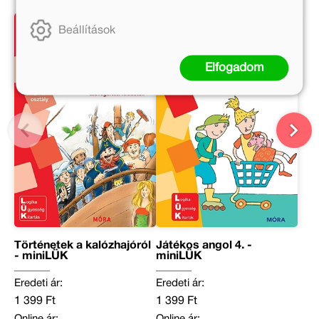
Beállítások
Elfogadom
Történetek a kalózhajóról
Játékos angol 4. -
- miniLÜK
miniLÜK
Eredeti ár:
Eredeti ár:
1 399 Ft
1 399 Ft