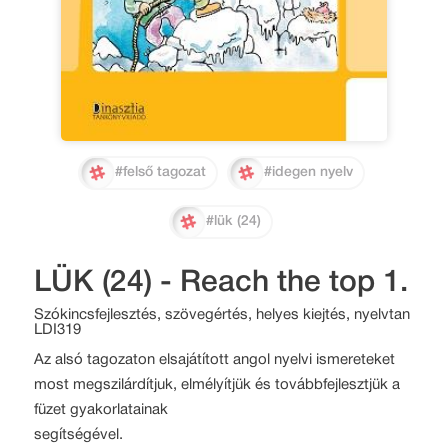
#felső tagozat
#idegen nyelv
#lük (24)
LÜK (24) - Reach the top 1.
Szókincsfejlesztés, szövegértés, helyes kiejtés, nyelvtan
LDI319
Az alsó tagozaton elsajátított angol nyelvi ismereteket
most megszilárdítjuk, elmélyítjük és továbbfejlesztjük a
füzet gyakorlatainak
segítségével.