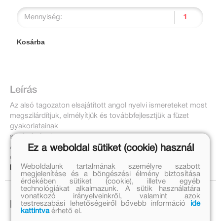
Mennyiség:
Kosárba
Leírás
Az alsó tagozaton elsajátított angol nyelvi ismereteket most
megszilárdítjuk, elmélyítjük és továbbfejlesztjük a füzet
gyakorlatainak
segítségével.
A tananyagorientált tartalom a gyerekek mindennapi
Ez a weboldal sütiket (cookie) használ
élményeihez kapcsolódik.
Weboldalunk tartalmának személyre szabott
Bővebben:
megjelenítése és a böngészési élmény biztosítása
érdekében sütiket (cookie), illetve egyéb
technológiákat alkalmazunk. A sütik használatára
vonatkozó irányelveinkről, valamint azok
testreszabási lehetőségeiről bővebb információ
ide
Ezek is érdekelhetnek!
kattintva
érhető el.