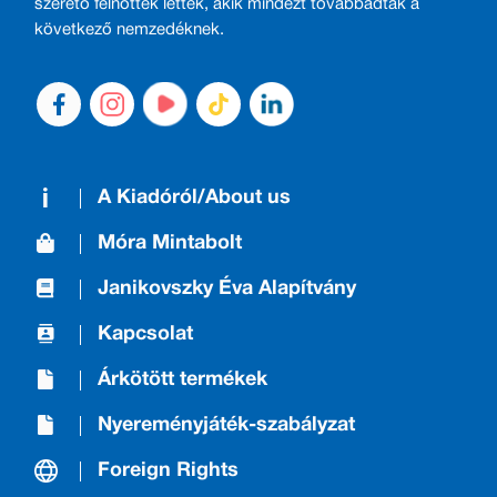
szerető felnőttek lettek, akik mindezt továbbadták a
következő nemzedéknek.
A Kiadóról/About us
Móra Mintabolt
Janikovszky Éva Alapítvány
Kapcsolat
Árkötött termékek
Nyereményjáték-szabályzat
Foreign Rights