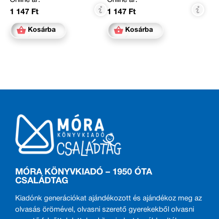
Online ár:
Online ár:
1 147 Ft
1 147 Ft
Kosárba
Kosárba
MÓRA KÖNYVKIADÓ – 1950 ÓTA
CSALÁDTAG
Kiadónk generációkat ajándékozott és ajándékoz meg az
olvasás örömével, olvasni szerető gyerekekből olvasni