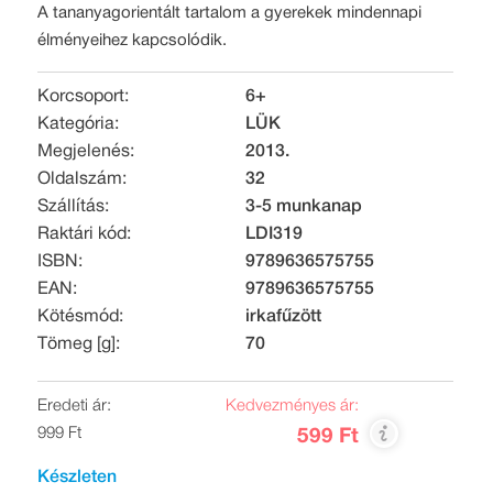
A tananyagorientált tartalom a gyerekek mindennapi
élményeihez kapcsolódik.
Korcsoport:
6+
Kategória:
LÜK
Megjelenés:
2013.
Oldalszám:
32
Szállítás:
3-5 munkanap
Raktári kód:
LDI319
ISBN:
9789636575755
EAN:
9789636575755
Kötésmód:
irkafűzött
Tömeg [g]:
70
Eredeti ár:
Kedvezményes ár:
999 Ft
599 Ft
Készleten