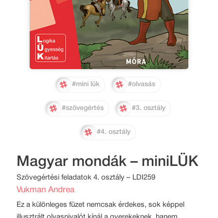
#mini lük
#olvasás
#szövegértés
#3. osztály
#4. osztály
Magyar mondák – miniLÜK
Szövegértési feladatok 4. osztály – LDI259
Vukman Andrea
Ez a különleges füzet nemcsak érdekes, sok képpel
illusztrált olvasnivalót kínál a gyerekeknek, hanem