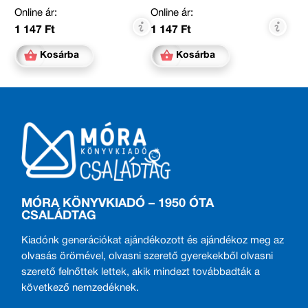
Online ár:
Online ár:
1 147 Ft
1 147 Ft
Kosárba
Kosárba
MÓRA KÖNYVKIADÓ – 1950 ÓTA
CSALÁDTAG
Kiadónk generációkat ajándékozott és ajándékoz meg az
olvasás örömével, olvasni szerető gyerekekből olvasni
szerető felnőttek lettek, akik mindezt továbbadták a
következő nemzedéknek.