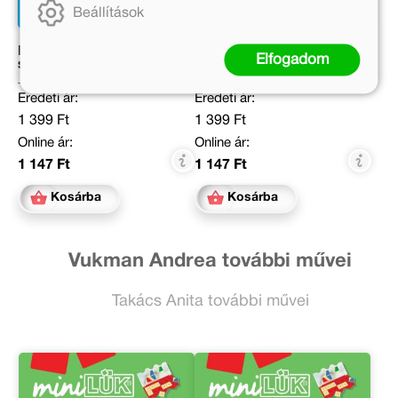
Beállítások
Római számok, arab
Történetek a kalózhajóról
Elfogadom
számok - miniLÜK
- miniLÜK
Eredeti ár:
Eredeti ár:
1 399 Ft
1 399 Ft
Online ár:
Online ár:
1 147 Ft
1 147 Ft
Kosárba
Kosárba
Vukman Andrea további művei
Takács Anita további művei