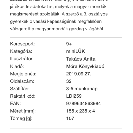
játékos feladatokat is, melyek a magyar mondák
megismerését szolgálják. A szerző a 3. osztályos
gyerekek olvasási képességének megfelelően
válogatott a magyar mondák gazdag világából.
Korcsoport:
9+
Kategória:
miniLÜK
Illusztrátor:
Takács Anita
Kiadó:
Móra Könyvkiadó
Megjelenés:
2019.09.27.
Oldalszám:
32
Szállítás:
3-5 munkanap
Raktári kód:
LDI259
EAN:
9789634863984
Méret [mm]:
155 x 235 x 4
Tömeg [g]:
107