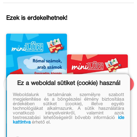
Ezek is érdekelhetnek!
Ez a weboldal sütiket (cookie) használ
Weboldalunk tartalmának személyre szabott
megjelenítése és a böngészési élmény biztosítása
érdekében sütiket (cookie), illetve egyéb
technológiákat alkalmazunk. A sütik használatára
vonatkozó irányelveinkről, valamint azok
testreszabási lehetőségeiről bővebb információ
ide
kattintva
érhető el.