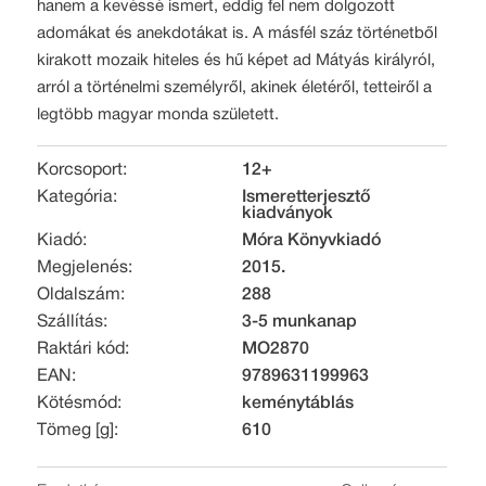
hanem a kevéssé ismert, eddig fel nem dolgozott
adomákat és anekdotákat is. A másfél száz történetből
kirakott mozaik hiteles és hű képet ad Mátyás királyról,
arról a történelmi személyről, akinek életéről, tetteiről a
legtöbb magyar monda született.
Korcsoport:
12+
Kategória:
Ismeretterjesztő
kiadványok
Kiadó:
Móra Könyvkiadó
Megjelenés:
2015.
Oldalszám:
288
Szállítás:
3-5 munkanap
Raktári kód:
MO2870
EAN:
9789631199963
Kötésmód:
keménytáblás
Tömeg [g]:
610