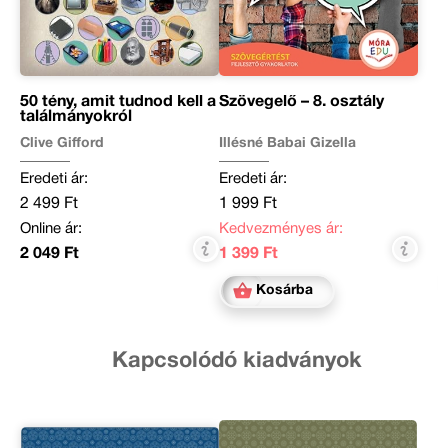
50 tény, amit tudnod kell a
Szövegelő – 8. osztály
találmányokról
Clive Gifford
Illésné Babai Gizella
Eredeti ár:
Eredeti ár:
2 499 Ft
1 999 Ft
Online ár:
Kedvezményes ár:
2 049 Ft
1 399 Ft
Kosárba
Kapcsolódó kiadványok