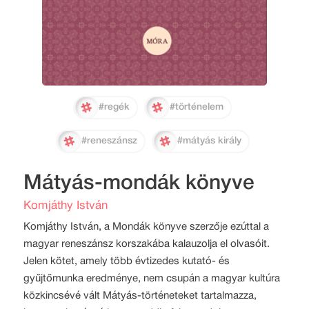
#regék
#történelem
#reneszánsz
#mátyás király
Mátyás-mondák könyve
Komjáthy István
Komjáthy István, a Mondák könyve szerzője ezúttal a
magyar reneszánsz korszakába kalauzolja el olvasóit.
Jelen kötet, amely több évtizedes kutató- és
gyűjtőmunka eredménye, nem csupán a magyar kultúra
közkincsévé vált Mátyás-történeteket tartalmazza,