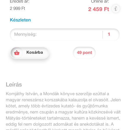
Eredeti ár:
Online ár:
2 999 Ft
2 459 Ft
Készleten
Mennyiség:
49 pont
Kosárba
Leírás
Komjáthy István, a Mondák könyve szerzője ezúttal a
magyar reneszánsz korszakába kalauzolja el olvasóit. Jelen
kötet, amely több évtizedes kutató- és gyűjtőmunka
eredménye, nem csupán a magyar kultúra közkincsévé vált
Mátyás-történeteket tartalmazza, hanem a kevéssé ismert,
eddig fel nem dolgozott adomákat és anekdotákat is. A