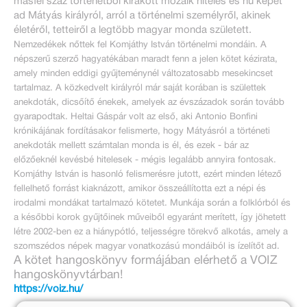
másfél száz történetből kirakott mozaik hiteles és hű képet
ad Mátyás királyról, arról a történelmi személyről, akinek
életéről, tetteiről a legtöbb magyar monda született.
Nemzedékek nőttek fel Komjáthy István tör­ténelmi mondáin. A
népszerű szerző hagyatékában maradt fenn a jelen kötet kézirata,
amely minden eddigi gyűjtemény­nél változatosabb mesekincset
tartalmaz. A köz­kedvelt királyról már saját korában is születtek
anekdoták, dicsőítő énekek, amelyek az évszázadok során tovább
gyara­podtak. Heltai Gáspár volt az első, aki Anto­nio Bonfini
krónikájának fordításakor felis­mer­te, hogy Mátyásról a történeti
anek­doták mellett számtalan monda is él, és ezek - bár az
előzőeknél kevésbé hitele­sek - mégis legalább annyira fontosak.
Komjáthy István is hasonló felismerésre jutott, ezért minden létező
fellelhető forrást kiaknázott, amikor összeállította ezt a népi és
irodalmi mondákat tartalmazó kötetet. Munkája so­rán a folklórból és
a ké­sőbbi korok gyűj­tői­­­nek műveiből egyaránt merített, így jö­he­­­tett
létre 2002-ben ez a hiány­pótló, teljességre törekvő alkotás, amely a
szomszédos népek magyar vonatkozású mon­dái­ból is ízelítőt ad.
A kötet hangoskönyv formájában elérhető a VOIZ
hangoskönyvtárban!
https://voiz.hu/