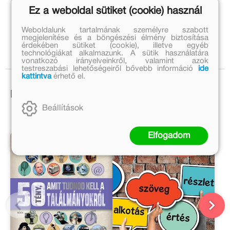
Ez a weboldal sütiket (cookie) használ
A hangoskönyv megjelenését támogatta
a Magyar Kultúráért Alapítvány.
Weboldalunk tartalmának személyre szabott
megjelenítése és a böngészési élmény biztosítása
érdekében sütiket (cookie), illetve egyéb
technológiákat alkalmazunk. A sütik használatára
vonatkozó irányelveinkről, valamint azok
testreszabási lehetőségeiről bővebb információ
ide
kattintva
érhető el.
Ezek is érdekelhetnek!
Beállítások
Elfogadom