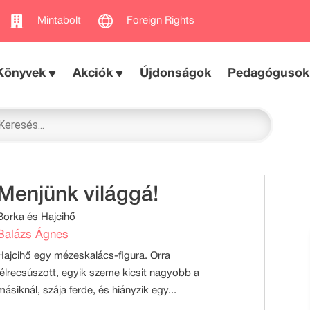
Mintabolt
Foreign Rights
Könyvek
Akciók
Újdonságok
Pedagógusok
Menjünk világgá!
Borka és Hajcihő
Balázs Ágnes
Hajcihő egy mézeskalács-figura. Orra
félrecsúszott, egyik szeme kicsit nagyobb a
másiknál, szája ferde, és hiányzik egy...