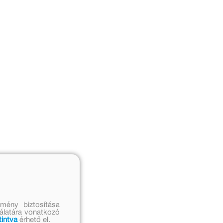
mény biztosítása
nálatára vonatkozó
tintva
érhető el.