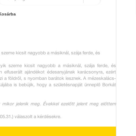
Kosárba
 szeme kicsit nagyobb a másiknál, szája ferde, és
gyik szeme kicsit nagyobb a másiknál, szája ferde, és
 elfuserált ajándékot édesanyjának karácsonyra, ezért
veszi a földről, s nyomban barátok lesznek. A mézeskalács-
kájába is bebújik, hogy a születésnapját ünneplő Borkát
ikor jelenik meg. Évekkel ezelőtt jelent meg előttem
5.31.) válaszolt a kérdésekre.