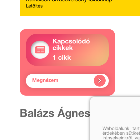
Letöltés
Kapcsolódó
cikkek
1 cikk
Megnézem
Balázs Ágnes további 
Weboldalunk tar
érdekében sütiket
irányelveinkről, 