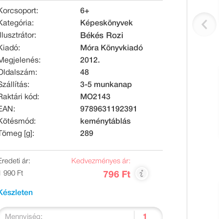
Korcsoport:
6+
Kategória:
Képeskönyvek
Illusztrátor:
Békés Rozi
Kiadó:
Móra Könyvkiadó
Megjelenés:
2012.
Oldalszám:
48
Szállítás:
3-5 munkanap
Raktári kód:
MO2143
EAN:
9789631192391
Kötésmód:
keménytáblás
Tömeg [g]:
289
Eredeti ár:
Kedvezményes ár:
1 990 Ft
796 Ft
Készleten
Mennyiség: