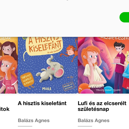
A hisztis kiselefánt
Lufi és az elcserélt
itok
születésnap
Balázs Ágnes
Balázs Ágnes