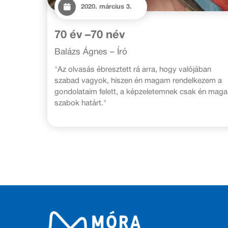
2020. március 3.
70 év –70 név
Balázs Ágnes – Író
"Az olvasás ébresztett rá arra, hogy valójában
szabad vagyok, hiszen én magam rendelkezem a
gondolataim felett, a képzeletemnek csak én mag
szabok határt."