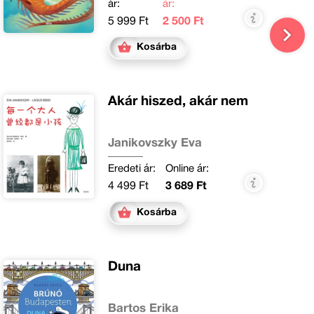
ár:
ár:
5 999 Ft
2 500 Ft
Kosárba
Akár hiszed, akár nem
Janikovszky Éva
Eredeti ár:
Online ár:
4 499 Ft
3 689 Ft
Kosárba
Duna
Bartos Erika