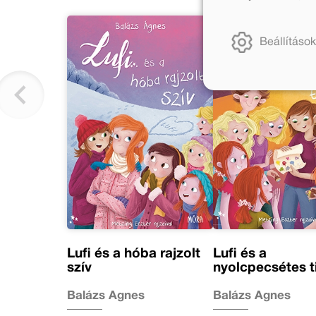
Beállítások
Lufi és a hóba rajzolt
Lufi és a
szív
nyolcpecsétes t
Balázs Ágnes
Balázs Ágnes