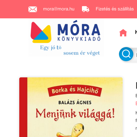
mora@mora.hu
Fizetés és szállítás