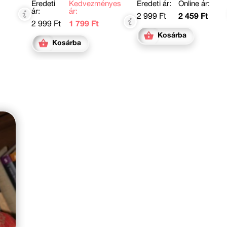
:
Eredeti
Kedvezményes
Eredeti ár:
Online ár:
ár:
ár:
2 999 Ft
2 459 Ft
2 999 Ft
1 799 Ft
Kosárba
Kosárba