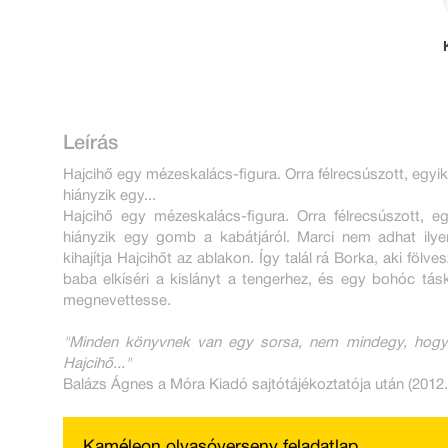
Leírás
Hajcihő egy mézeskalács-figura. Orra félrecsúszott, egyik
hiányzik egy...
Hajcihő egy mézeskalács-figura. Orra félrecsúszott, e
hiányzik egy gomb a kabátjáról. Marci nem adhat ilyen
kihajítja Hajcihőt az ablakon. Így talál rá Borka, aki föl
baba elkíséri a kislányt a tengerhez, és egy bohóc tás
megnevettesse.
"Minden könyvnek van egy sorsa, nem mindegy, hogy m
Hajcihő..."
Balázs Ágnes a Móra Kiadó sajtótájékoztatója után (2012.0
Kaméleon olvasóverseny feladatlap