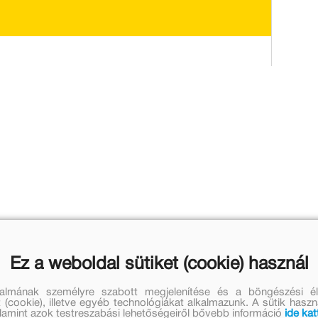
művei
Békés Rozi további művei
Ez a weboldal sütiket (cookie) használ
talmának személyre szabott megjelenítése és a böngészési él
 (cookie), illetve egyéb technológiákat alkalmazunk. A sütik hasz
valamint azok testreszabási lehetőségeiről bővebb információ
ide kat