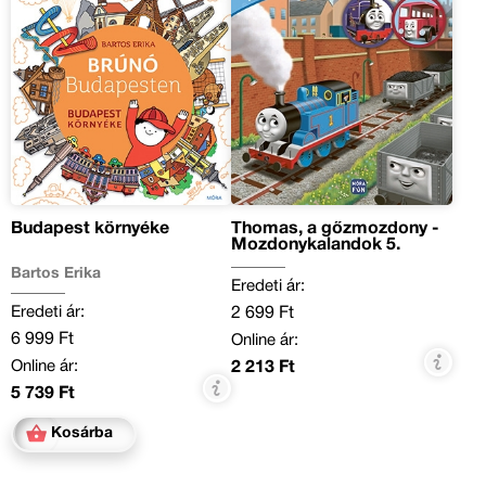
Budapest környéke
Thomas, a gőzmozdony -
Mozdonykalandok 5.
Bartos Erika
Eredeti ár:
Eredeti ár:
2 699 Ft
6 999 Ft
Online ár:
Online ár:
2 213 Ft
5 739 Ft
Kosárba