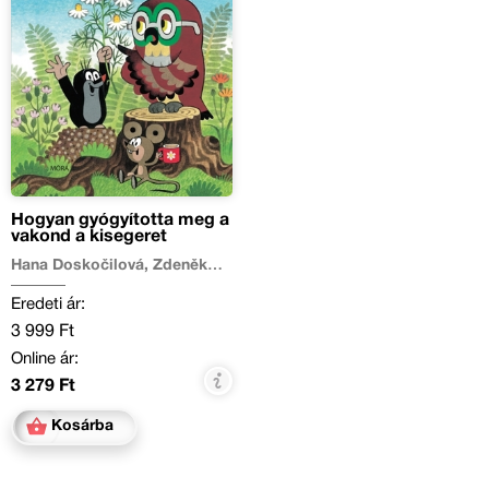
Hogyan gyógyította meg a
vakond a kisegeret
Hana Doskočilová, Zdeněk
Miler
Eredeti ár:
3 999 Ft
Online ár:
3 279 Ft
Kosárba