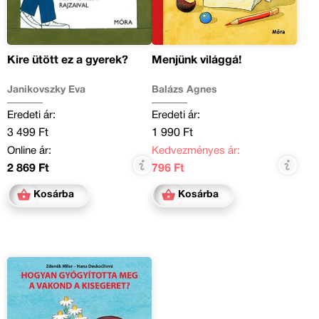
Kire ütött ez a gyerek?
Menjünk világgá!
Janikovszky Éva
Balázs Ágnes
Eredeti ár:
Eredeti ár:
3 499 Ft
1 990 Ft
Online ár:
Kedvezményes ár:
2 869 Ft
796 Ft
Kosárba
Kosárba