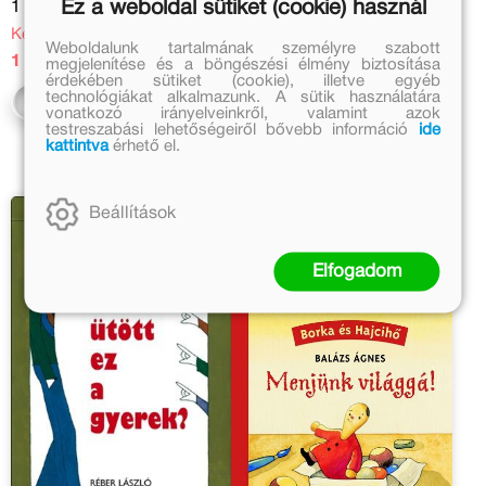
Ez a weboldal sütiket (cookie) használ
1 699 Ft
6 999 Ft
Kedvezményes ár:
Online ár:
Weboldalunk tartalmának személyre szabott
1 019 Ft
5 739 Ft
megjelenítése és a böngészési élmény biztosítása
érdekében sütiket (cookie), illetve egyéb
technológiákat alkalmazunk. A sütik használatára
Kosárba
Kosárba
vonatkozó irányelveinkről, valamint azok
testreszabási lehetőségeiről bővebb információ
ide
kattintva
érhető el.
Beállítások
Elfogadom