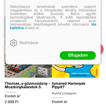
Weboldalunk tartalmának személyre szabott
megjelenítése és a böngészési élmény biztosítása
érdekében sütiket (cookie), illetve egyéb
technológiákat alkalmazunk. A sütik használatára
vonatkozó irányelveinkről, valamint azok
testreszabási lehetőségeiről bővebb információ
ide
kattintva
érhető el.
Beállítások
Elfogadom
Thomas, a gőzmozdony -
Ismered Harisnyás
Mozdonykalandok 5.
Pippit?
Astrid Lindgren
Eredeti ár:
Eredeti ár:
2 699 Ft