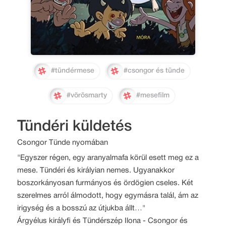
#tündérmese
#csongor és tünde
#vörösmarty
#mesefilm
Tündéri küldetés
Csongor Tünde nyomában
"Egyszer régen, egy aranyalmafa körül esett meg ez a
mese. Tündéri és királyian nemes. Ugyanakkor
boszorkányosan furmányos és ördögien cseles. Két
szerelmes arról álmodott, hogy egymásra talál, ám az
irigység és a bosszú az útjukba állt…"
Árgyélus királyfi és Tündérszép Ilona - Csongor és