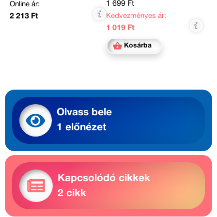
1 699 Ft
Online ár:
Kedvezményes ár:
2 213 Ft
1 019 Ft
Kosárba
Olvass bele
1 előnézet
Kapcsolódó cikkek
2 cikk