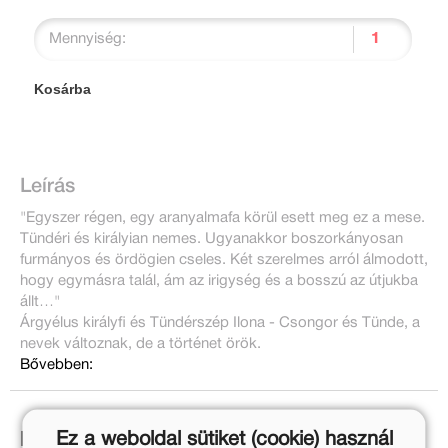
Mennyiség:
Kosárba
Leírás
"Egyszer régen, egy aranyalmafa körül esett meg ez a mese.
Tündéri és királyian nemes. Ugyanakkor boszorkányosan
furmányos és ördögien cseles. Két szerelmes arról álmodott,
hogy egymásra talál, ám az irigység és a bosszú az útjukba
állt…"
Árgyélus királyfi és Tündérszép Ilona - Csongor és Tünde, a
nevek változnak, de a történet örök.
Bővebben:
Ez a weboldal sütiket (cookie) használ
Ezek is érdekelhetnek!