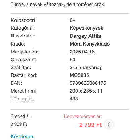
Tünde, a nevek változnak, de a történet örök.
Korcsoport:
6+
Kategória:
Képeskönyvek
Illusztrátor:
Dargay Attila
Kiadó:
Móra Könyvkiadó
Megjelenés:
2025.04.16.
Oldalszám:
64
Szállítás:
3-5 munkanap
Raktári kód:
MO5035
EAN:
9789636038175
Méret [mm]:
200 x 285 x 11
Tömeg [g]:
433
Eredeti ár:
Kedvezményes ár:
3 999 Ft
2 799 Ft
Készleten