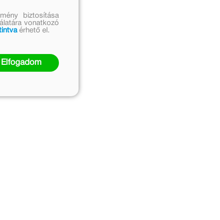
mény biztosítása
nálatára vonatkozó
tintva
érhető el.
Elfogadom