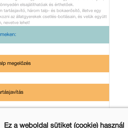
 könnyedén elsajátíthatóak és érthetőek.
tartásjavító, három talp- és bokaerősítő, illetve egy
kozni az állatgyerekek csetlés-botlásain, és velük együtt
, nevetve lehet!
ilmeken:
talp megelőzés
rtásjavítás
dtalp megelőzés
Ez a weboldal sütiket (cookie) használ