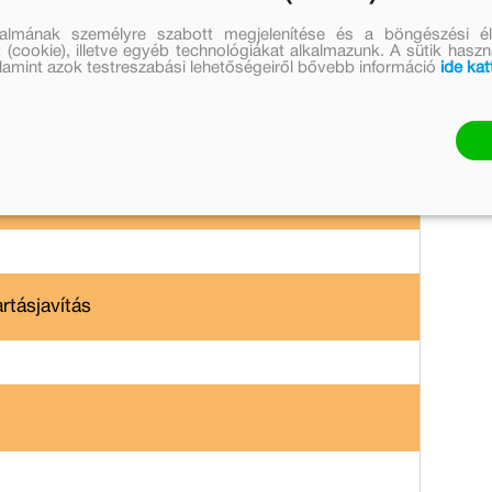
talmának személyre szabott megjelenítése és a böngészési él
 (cookie), illetve egyéb technológiákat alkalmazunk. A sütik hasz
valamint azok testreszabási lehetőségeiről bővebb információ
ide kat
artásjavítás
asüllyedés és lúdtalp megelőzés
rtásjavítás