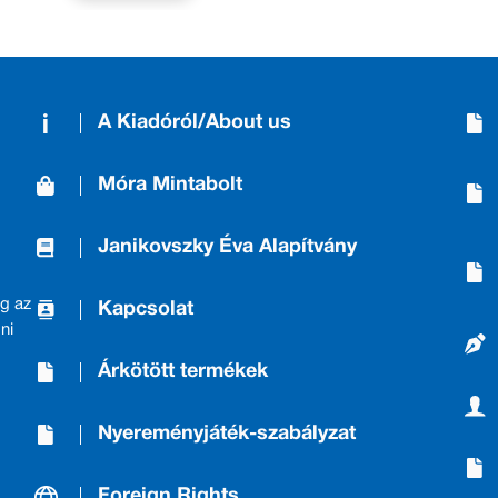
A Kiadóról/About us
Móra Mintabolt
Janikovszky Éva Alapítvány
g az
Kapcsolat
ni
Árkötött termékek
Nyereményjáték-szabályzat
Foreign Rights