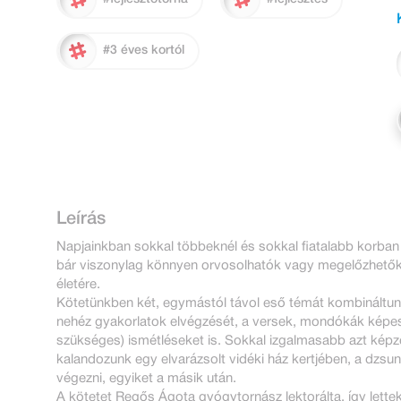
#3 éves kortól
Leírás
Napjainkban sokkal többeknél és sokkal fiatalabb korban
bár viszonylag könnyen orvosolhatók vagy megelőzhetők 
életére.
Kötetünkben két, egymástól távol eső témát kombináltun
nehéz gyakorlatok elvégzését, a versek, mondókák képes
szükséges) ismétléseket is. Sokkal izgalmasabb azt kép
kalandozunk egy elvarázsolt vidéki ház kertjében, a dzsu
végezni, egyiket a másik után.
A kötetet Regős Ágota gyógytornász lektorálta, így lett