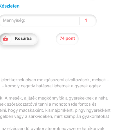
Készleten
Mennyiség:
74 pont
Kosárba
 jelentkeznek olyan mozgásszervi elváltozások, melyek –
– komoly negatív hatással lehetnek a gyerek egész
k. A mesék, a játék megkönnyítik a gyerekeknek a néha
ek szórakoztatóvá tenni a monoton (de fontos és
zelni, hogy macskaként, kismajomként, pingvingyerekként
ngelben vagy a sarkvidéken, mint szimplán gyakorlatokat
ek az elvégzendő gyakorlatsorok egyszerre hatékonyak,