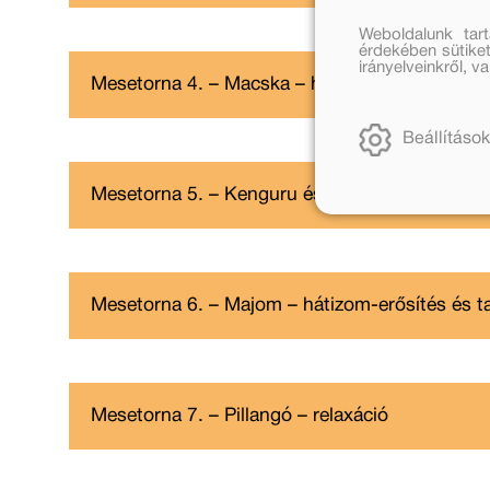
Weboldalunk tar
érdekében sütiket
irányelveinkről, 
Mesetorna 4. – Macska – hátizom-erősítés és t
Beállítások
Mesetorna 5. – Kenguru és Hangyászsün – bok
Mesetorna 6. – Majom – hátizom-erősítés és ta
Mesetorna 7. – Pillangó – relaxáció