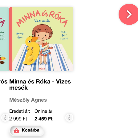
vós
Minna és Róka - Vizes
mesék
Mészöly Ágnes
Eredeti ár:
Online ár:
2 999 Ft
2 459 Ft
Kosárba