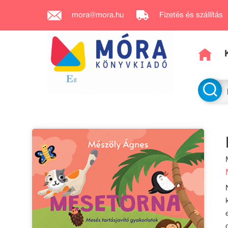
mora@mora.hu
Fizetés és szállítás