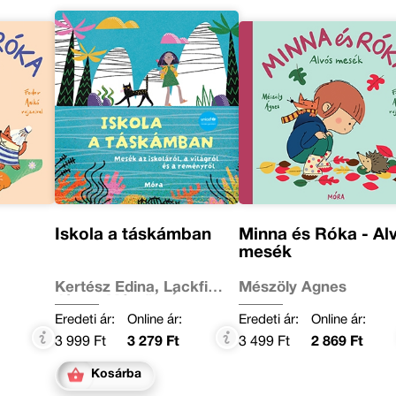
-
Iskola a táskámban
Minna és Róka - Al
mesék
Kertész Edina, Lackfi
Mészöly Ágnes
János, Mészöly Ágnes,
Miklya Luzsányi Mónika,
Eredeti ár:
Online ár:
Eredeti ár:
Online ár:
Molnár Krisztina Rita,
3 999 Ft
3 279 Ft
3 499 Ft
2 869 Ft
Szabó Imola Julianna,
Tamás Zsuzsa, Tóth
Krisztina, Várfalvy
Kosárba
Emőke, Vig Balázs