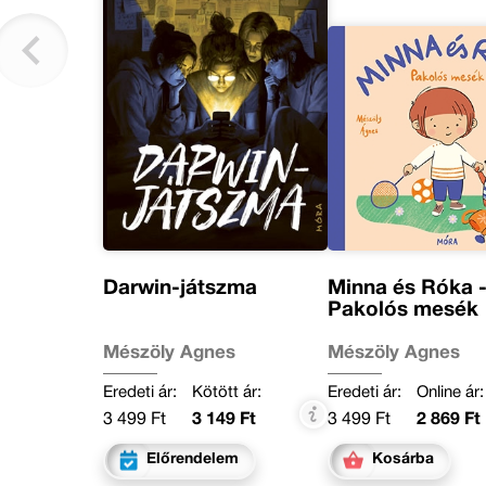
Darwin-játszma
Minna és Róka 
Pakolós mesék
Mészöly Ágnes
Mészöly Ágnes
Eredeti ár:
Kötött ár:
Eredeti ár:
Online ár:
3 499 Ft
3 149 Ft
3 499 Ft
2 869 Ft
Előrendelem
Kosárba