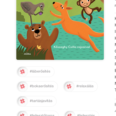
#láberősítés
#bokaerősítés
#relaxálás
#tartásjavítás
#fejlesztőtorna
#fejlesztés