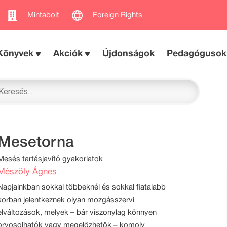
Mintabolt
Foreign Rights
Könyvek
Akciók
Újdonságok
Pedagógusok
Mesetorna
Mesés tartásjavító gyakorlatok
Mészöly Ágnes
Napjainkban sokkal többeknél és sokkal fiatalabb
korban jelentkeznek olyan mozgásszervi
elváltozások, melyek – bár viszonylag könnyen
orvosolhatók vagy megelőzhetők – komoly