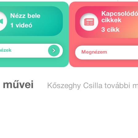
Kapcsolód
Nézz bele
cikkek
1 videó
3 cikk
nézek
Megnézem
 művei
Kőszeghy Csilla további 