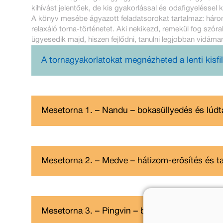
kihívást jelentőek, de kis gyakorlással és odafigyeléssel
A könyv mesébe ágyazott feladatsorokat tartalmaz: három 
relaxáló torna-történetet. Aki nekikezd, remekül fog szóra
ügyesedik majd, hiszen fejlődni, tanulni legjobban vidáman
A tornagyakorlatokat megnézheted a lenti kisf
Mesetorna 1. – Nandu – bokasüllyedés és lúd
Mesetorna 2. – Medve – hátizom-erősítés és ta
Mesetorna 3. – Pingvin – bokasüllyedés és lú