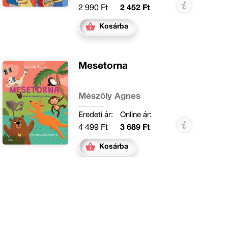
2 990 Ft
2 452 Ft
Kosárba
Mesetorna
Mészöly Ágnes
Eredeti ár:
Online ár:
4 499 Ft
3 689 Ft
Kosárba