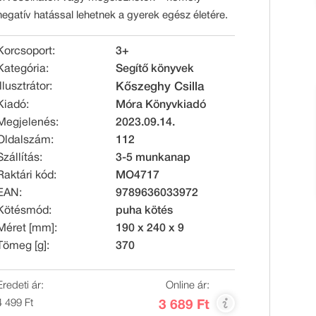
negatív hatással lehetnek a gyerek egész életére.
Korcsoport:
3+
Kategória:
Segítő könyvek
Illusztrátor:
Kőszeghy Csilla
Kiadó:
Móra Könyvkiadó
Megjelenés:
2023.09.14.
Oldalszám:
112
Szállítás:
3-5 munkanap
Raktári kód:
MO4717
EAN:
9789636033972
Kötésmód:
puha kötés
Méret [mm]:
190 x 240 x 9
Tömeg [g]:
370
Eredeti ár:
Online ár:
4 499 Ft
3 689 Ft