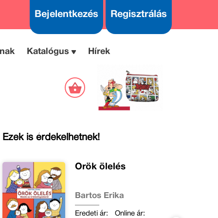
Bejelentkezés
Regisztrálás
nak
Katalógus
Hírek
Ezek is érdekelhetnek!
Örök ölelés
Bartos Erika
Eredeti ár:
Online ár: