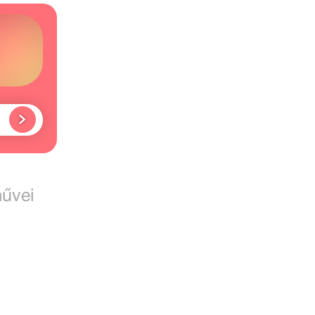
ó
művei