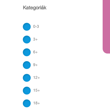
Kategóriák
0-3
3+
6+
9+
12+
15+
18+