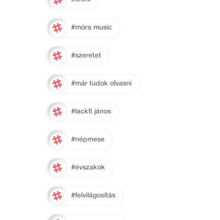
#móra music
#szeretet
#már tudok olvasni
#lackfi jános
#népmese
#évszakok
#felvilágosítás