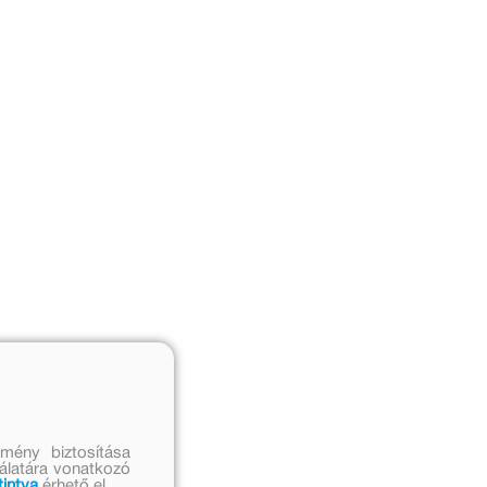
mény biztosítása
nálatára vonatkozó
tintva
érhető el.