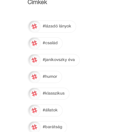
Cimkék
#lázadó lányok
#család
#janikovszky éva
#humor
#klasszikus
#állatok
#barátság