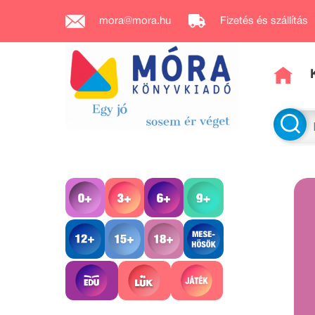
mora@mora.hu
Fizetés és szállítás