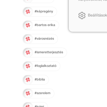
#képregény
Beállítások
#bartos erika
#városnézés
#ismeretterjesztés
#foglalkoztató
#biblia
#szerelem
#krimi