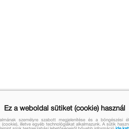
Ez a weboldal sütiket (cookie) használ
talmának személyre szabott megjelenítése és a böngészési él
 (cookie), illetve egyéb technológiákat alkalmazunk. A sütik hasz
valamint azok testreszabási lehetőségeiről bővebb információ
ide kat