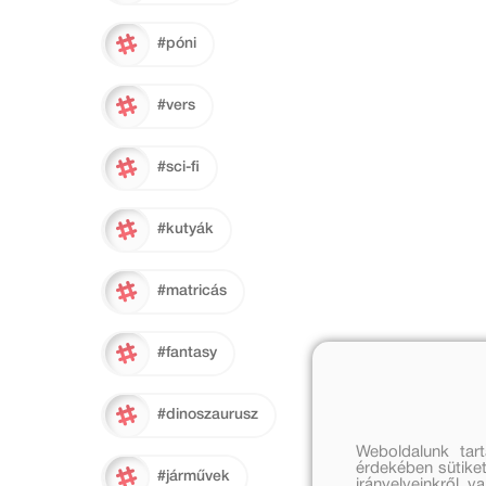
#póni
#vers
#sci-fi
#kutyák
#matricás
#fantasy
#dinoszaurusz
Weboldalunk tar
érdekében sütiket
#járművek
irányelveinkről, 