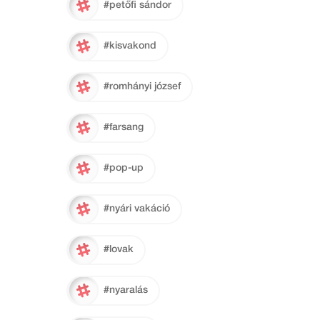
#petőfi sándor
#kisvakond
#romhányi józsef
#farsang
#pop-up
#nyári vakáció
#lovak
#nyaralás