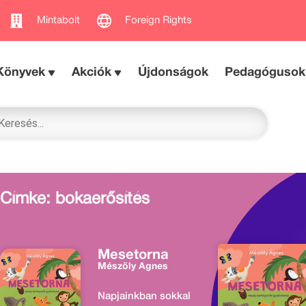
Mintabolt
Foreign Rights
Könyvek
Akciók
Újdonságok
Pedagógusok
Címke: bokaerősítés
Mesetorna
Mészöly Ágnes
Napjainkban sokkal