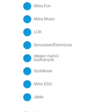
Móra Fun
Móra Music
LÜK
Sorozatok/Életművek
Idegen nyelvű
kiadványok
Szülőknek
Móra EDU
Játék