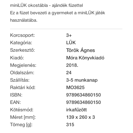
miniLÜK okostábla - ajándék füzettel
Ez a füzet bevezeti a gyermeket a miniLÜK játék
használatába.
Korcsoport:
3+
Kategória:
LÜK
Szerkesztő:
Török Ágnes
Kiadó:
Móra Könyvkiadó
Megjelenés:
2018.
Oldalszám:
24
Szállítás:
3-5 munkanap
Raktári kód:
MO3625
ISBN:
9789634860150
EAN:
9789634860150
Kötésmód:
irkafűzött
Méret [mm]:
139 x 260 x 3
Tömeg [g]:
315