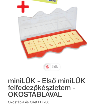
#lük
miniLÜK - Első miniLÜK
felfedezőkészletem -
OKOSTÁBLÁVAL
Okostábla és füzet LDI200