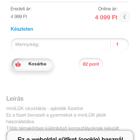
Eredeti ár:
Online ár:
4 999 Ft
4 099 Ft
Készleten
Mennyiség:
82 pont
Kosárba
Leírás
miniLÜK okostábla - ajándék füzettel
Ez a füzet bevezeti a gyermeket a miniLÜK játék
használatába.
Több témakörben különböző korosztályoknak készült
feladatokat válogattunk össze, melyeket a LÜK okostábla