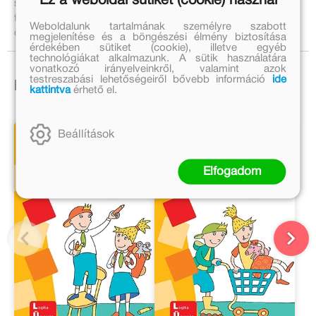
Ez a weboldal sütiket (cookie) használ
segítségével lehet megoldani és ellenőrizni. A további
füzeteket témakörönként és korosztályonkén lehet
Weboldalunk tartalmának személyre szabott
összeválogatni. A csomag tartalmazza az okostáblát is.
megjelenítése és a böngészési élmény biztosítása
érdekében sütiket (cookie), illetve egyéb
technológiákat alkalmazunk. A sütik használatára
vonatkozó irányelveinkről, valamint azok
testreszabási lehetőségeiről bővebb információ
ide
Ezek is érdekelhetnek!
kattintva
érhető el.
Beállítások
Elfogadom