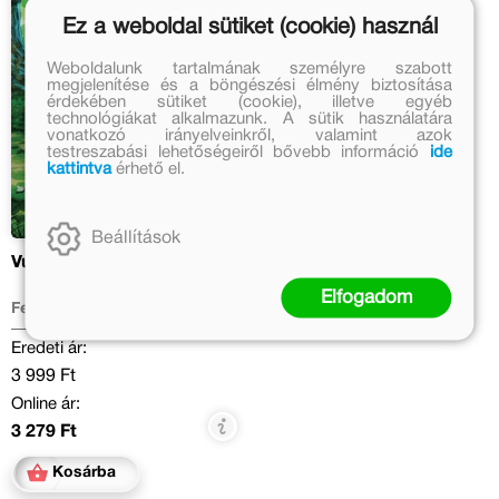
Ez a weboldal sütiket (cookie) használ
Weboldalunk tartalmának személyre szabott
megjelenítése és a böngészési élmény biztosítása
érdekében sütiket (cookie), illetve egyéb
technológiákat alkalmazunk. A sütik használatára
vonatkozó irányelveinkről, valamint azok
testreszabási lehetőségeiről bővebb információ
ide
kattintva
érhető el.
Beállítások
Vuk képeskönyv
Elfogadom
Fekete István
Eredeti ár:
3 999 Ft
Online ár:
3 279 Ft
Kosárba