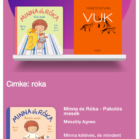
Címke: róka
Minna és Róka - Pakolós
mesék
Mészöly Ágnes
Minna kétéves, és mindent