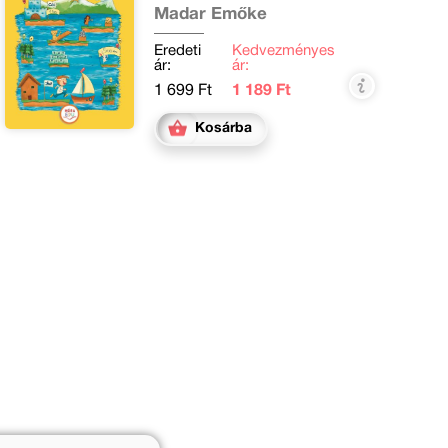
osztályosoknak
Madar Emőke
Eredeti
Kedvezményes
ár:
ár:
1 699 Ft
1 189 Ft
Kosárba