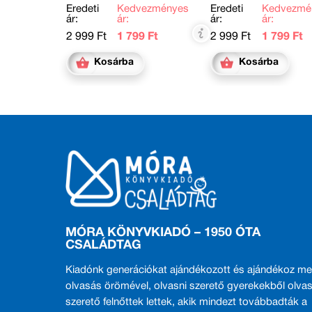
Eredeti
Kedvezményes
Eredeti
Kedvezmé
ár:
ár:
ár:
ár:
2 999 Ft
1 799 Ft
2 999 Ft
1 799 Ft
Kosárba
Kosárba
MÓRA KÖNYVKIADÓ – 1950 ÓTA
CSALÁDTAG
Kiadónk generációkat ajándékozott és ajándékoz me
olvasás örömével, olvasni szerető gyerekekből olvas
szerető felnőttek lettek, akik mindezt továbbadták a