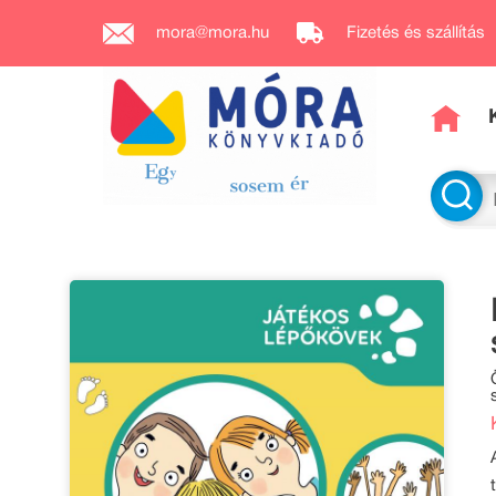
mora@mora.hu
Fizetés és szállítás