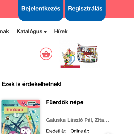
Bejelentkezés
Regisztrálás
nak
Katalógus
Hírek
Ezek is érdekelhetnek!
Fűerdők népe
Galuska László Pál, Zita
Diana
Eredeti ár:
Online ár: