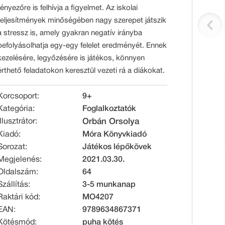
tényezőre is felhívja a figyelmet. Az iskolai
teljesítmények minőségében nagy szerepet játszik
a stressz is, amely gyakran negatív irányba
befolyásolhatja egy-egy felelet eredményét. Ennek
kezelésére, legyőzésére is játékos, könnyen
érthető feladatokon keresztül vezeti rá a diákokat.
Korcsoport:
9+
Kategória:
Foglalkoztatók
Illusztrátor:
Orbán Orsolya
Kiadó:
Móra Könyvkiadó
Sorozat:
Játékos lépőkövek
Megjelenés:
2021.03.30.
Oldalszám:
64
Szállítás:
3-5 munkanap
Raktári kód:
MO4207
EAN:
9789634867371
Kötésmód:
puha kötés