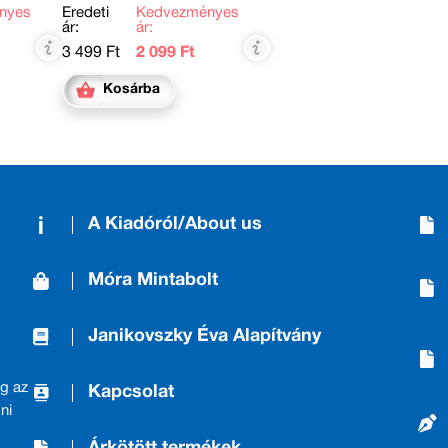
nyes
Eredeti
Kedvezményes
ár:
ár:
3 499 Ft
2 099 Ft
Kosárba
A Kiadóról/About us
Móra Mintabolt
Janikovszky Éva Alapítvány
g az
Kapcsolat
ni