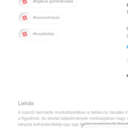
#logikus gondolkodás
#koncentráció
#kreativitás
Leírás
A szerző harmadik munkafüzetében a hatékony tanulási mó
a figyelmet. Az iskolai teljesítmények minőségében nagy s
irányba befolyásolhatja egy-egy felelet eredményét. Enne