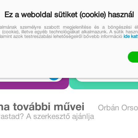
Ez a weboldal sütiket (cookie) használ
talmának személyre szabott megjelenítése és a böngészési él
 (cookie), illetve egyéb technológiákat alkalmazunk. A sütik hasz
valamint azok testreszabási lehetőségeiről bővebb információ
ide kat
Hallgass bele
Nézz bele
2 audió
2 videó
allgatok
Belenézek
a további művei
Orbán Orso
vastad? A szerkesztő ajánlja