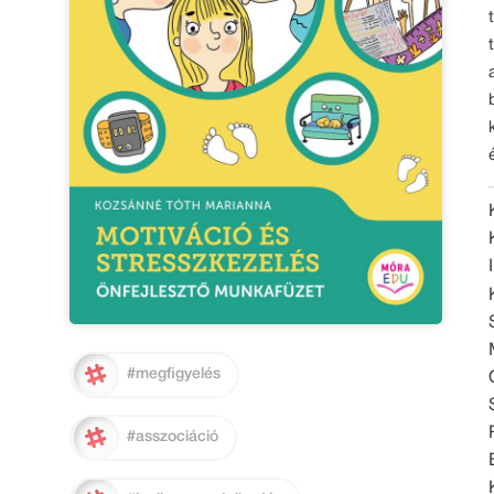
#megfigyelés
#asszociáció