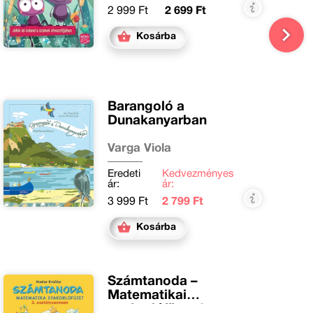
2 999 Ft
2 699 Ft
Kosárba
Barangoló a
Dunakanyarban
Varga Viola
Eredeti
Kedvezményes
ár:
ár:
3 999 Ft
2 799 Ft
Kosárba
Számtanoda –
Matematikai
gyakorlófüzet 3.