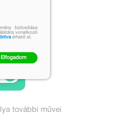
mény biztosítása
nálatára vonatkozó
tintva
érhető el.
Elfogadom
lya további művei