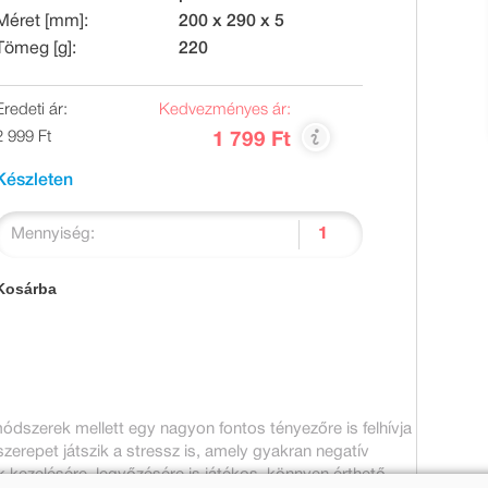
Méret [mm]:
200 x 290 x 5
Tömeg [g]:
220
Eredeti ár:
Kedvezményes ár:
2 999 Ft
1 799 Ft
Készleten
Mennyiség:
Kosárba
dszerek mellett egy nagyon fontos tényezőre is felhívja
zerepet játszik a stressz is, amely gyakran negatív
k kezelésére, legyőzésére is játékos, könnyen érthető