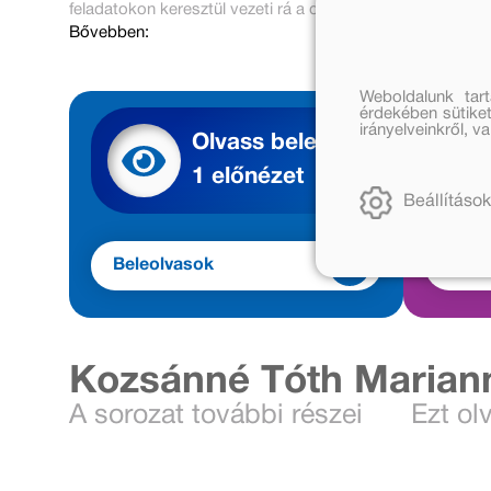
feladatokon keresztül vezeti rá a diákokat.
Bővebben:
Weboldalunk tar
érdekében sütiket
irányelveinkről, 
Olvass bele
1 előnézet
Beállítások
Beleolvasok
Beleh
Kozsánné Tóth Mariann
A sorozat további részei
Ezt ol