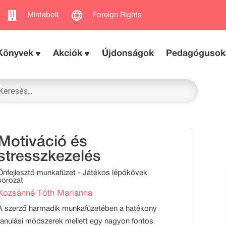
Mintabolt
Foreign Rights
Könyvek
Akciók
Újdonságok
Pedagógusok
Motiváció és
stresszkezelés
Önfejlesztő munkafüzet - Játékos lépőkövek
sorozat
Kozsánné Tóth Marianna
A szerző harmadik munkafüzetében a hatékony
tanulási módszerek mellett egy nagyon fontos