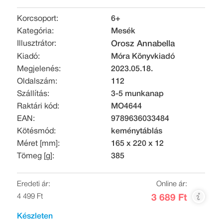
Korcsoport:
6+
Kategória:
Mesék
Illusztrátor:
Orosz Annabella
Kiadó:
Móra Könyvkiadó
Megjelenés:
2023.05.18.
Oldalszám:
112
Szállítás:
3-5 munkanap
Raktári kód:
MO4644
EAN:
9789636033484
Kötésmód:
keménytáblás
Méret [mm]:
165 x 220 x 12
Tömeg [g]:
385
Eredeti ár:
Online ár:
4 499 Ft
3 689 Ft
Készleten