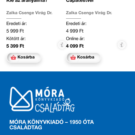
Kié az aranyalma?
Cápatestvér
Zalka Csenge Virág Dr.
Zalka Csenge Virág Dr.
Eredeti ár:
Eredeti ár:
5 999 Ft
4 999 Ft
Kötött ár:
Online ár:
5 399 Ft
4 099 Ft
Kosárba
Kosárba
MÓRA KÖNYVKIADÓ – 1950 ÓTA
CSALÁDTAG