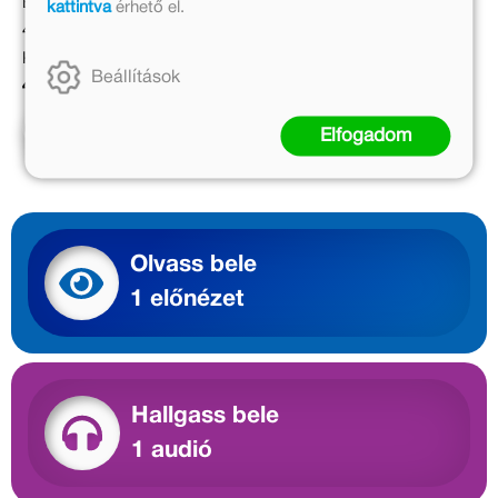
Eredeti ár:
Eredeti ár:
kattintva
érhető el.
4 499 Ft
4 999 Ft
Kötött ár:
Kötött ár:
Beállítások
4 049 Ft
4 499 Ft
Kosárba
Elfogadom
Olvass bele
1 előnézet
Hallgass bele
1 audió