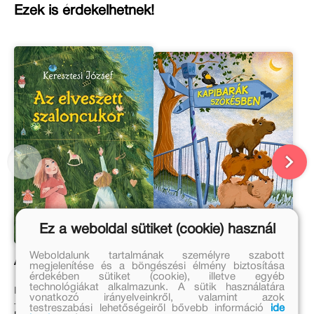
Ezek is érdekelhetnek!
Ez a weboldal sütiket (cookie) használ
Weboldalunk tartalmának személyre szabott
Az elveszett szaloncukor
Kapibarák szökésben
megjelenítése és a böngészési élmény biztosítása
érdekében sütiket (cookie), illetve egyéb
technológiákat alkalmazunk. A sütik használatára
Keresztesi József
Matthäus Bär
vonatkozó irányelveinkről, valamint azok
testreszabási lehetőségeiről bővebb információ
ide