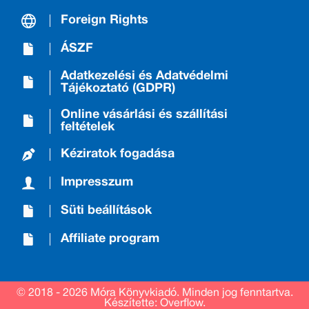
Foreign Rights
ÁSZF
Adatkezelési és Adatvédelmi
Tájékoztató (GDPR)
Online vásárlási és szállítási
feltételek
Kéziratok fogadása
Impresszum
Süti beállítások
Affiliate program
© 2018 - 2026 Móra Könyvkiadó.
Minden jog fenntartva.
Készítette: Overflow.