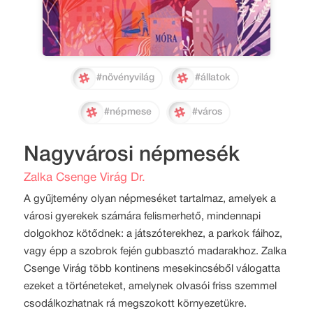
#növényvilág
#állatok
#népmese
#város
Nagyvárosi népmesék
Zalka Csenge Virág Dr.
A gyűjtemény olyan népmeséket tartalmaz, amelyek a
városi gyerekek számára felismerhető, mindennapi
dolgokhoz kötődnek: a játszóterekhez, a parkok fáihoz,
vagy épp a szobrok fején gubbasztó madarakhoz. Zalka
Csenge Virág több kontinens mesekincséből válogatta
ezeket a történeteket, amelynek olvasói friss szemmel
csodálkozhatnak rá megszokott környezetükre.