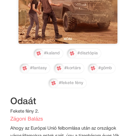
#kaland
#disztópia
#fantasy
#kortárs
#gömb
#fekete fény
Odaát
Fekete fény 2.
Zágoni Balázs
Ahogy az Európai Unió felbomlása után az országok