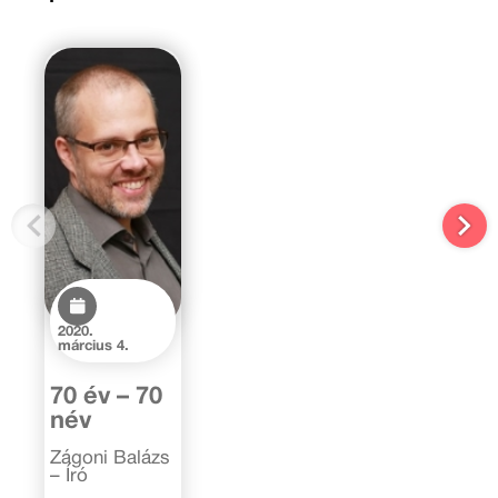
2020.
március 4.
70 év – 70
név
Zágoni Balázs
– Író