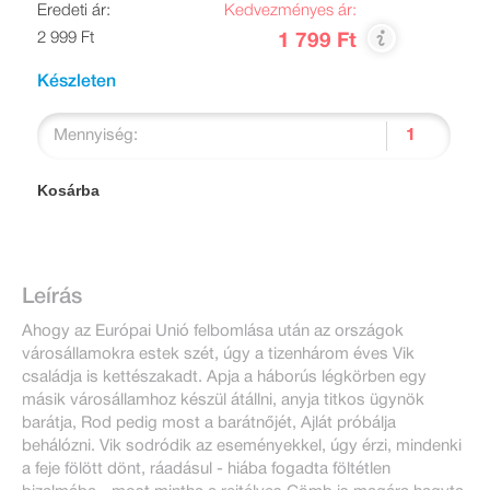
Eredeti ár:
Kedvezményes ár:
2 999 Ft
1 799 Ft
Készleten
Mennyiség:
Kosárba
Leírás
Ahogy az Európai Unió felbomlása után az országok
városállamokra estek szét, úgy a tizenhárom éves Vik
családja is kettészakadt. Apja a háborús légkörben egy
másik városállamhoz készül átállni, anyja titkos ügynök
barátja, Rod pedig most a barátnőjét, Ajlát próbálja
behálózni. Vik sodródik az eseményekkel, úgy érzi, mindenki
a feje fölött dönt, ráadásul - hiába fogadta föltétlen