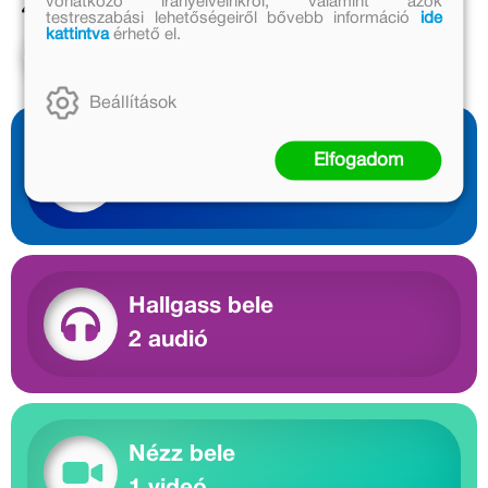
vonatkozó irányelveinkről, valamint azok
4 099 Ft
2 249 Ft
testreszabási lehetőségeiről bővebb információ
ide
kattintva
érhető el.
Kosárba
Kosárba
Beállítások
Olvass bele
Elfogadom
1 előnézet
Hallgass bele
2 audió
Nézz bele