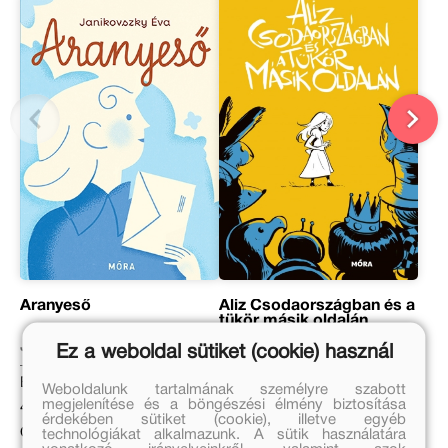
Aranyeső
Aliz Csodaországban és a
tükör másik oldalán
Janikovszky Éva
Lewis Carroll
Ez a weboldal sütiket (cookie) használ
Eredeti ár:
Eredeti ár:
Weboldalunk tartalmának személyre szabott
megjelenítése és a böngészési élmény biztosítása
4 999 Ft
2 499 Ft
érdekében sütiket (cookie), illetve egyéb
Online ár:
Kötött ár:
technológiákat alkalmazunk. A sütik használatára