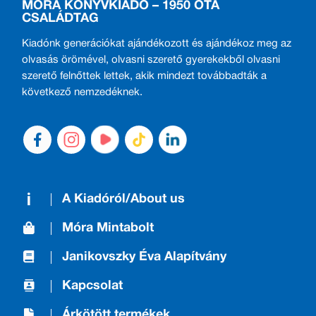
MÓRA KÖNYVKIADÓ – 1950 ÓTA
CSALÁDTAG
Kiadónk generációkat ajándékozott és ajándékoz meg az
olvasás örömével, olvasni szerető gyerekekből olvasni
szerető felnőttek lettek, akik mindezt továbbadták a
következő nemzedéknek.
A Kiadóról/About us
Móra Mintabolt
Janikovszky Éva Alapítvány
Kapcsolat
Árkötött termékek