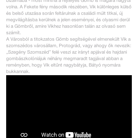
bizalmába - most mintha a rejtélyes Gömb is magára hagyta
volna. A Fekete fény második részében, Vik különleges külső
és belső utazása során feltárulnak a családi múlt titkai, új
megvilágításba kerülnek a jelen eseményei, és olyasmi derül
ki a Gömbről, amire Vikhez hasonlóan talán az olvasó sem
számít.
A Városból a titokzatos Gömb segítségével elmenekült Vik a
szomszédos városállam, Protográd, vagy ahogy ők nevezik:
„Szegény Szomszéd” felé veszi az irányt apjával és hajdani
gombászkolóniájuk néhány megmaradt tagjával abban a
reményben, hogy Vik eltűnt nagybátyja, Bátyó nyomára
bukkannak.