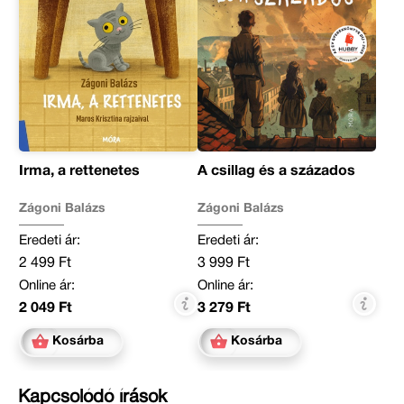
Irma, a rettenetes
A csillag és a százados
Zágoni Balázs
Zágoni Balázs
Eredeti ár:
Eredeti ár:
2 499 Ft
3 999 Ft
Online ár:
Online ár:
2 049 Ft
3 279 Ft
Kosárba
Kosárba
Kapcsolódó írások