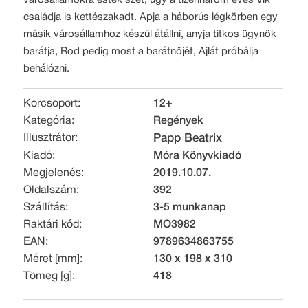
városállamokra estek szét, úgy a tizenhárom éves Vik
családja is kettészakadt. Apja a háborús légkörben egy
másik városállamhoz készül átállni, anyja titkos ügynök
barátja, Rod pedig most a barátnőjét, Ajlát próbálja
behálózni.
Korcsoport:
12+
Kategória:
Regények
Illusztrátor:
Papp Beatrix
Kiadó:
Móra Könyvkiadó
Megjelenés:
2019.10.07.
Oldalszám:
392
Szállítás:
3-5 munkanap
Raktári kód:
MO3982
EAN:
9789634863755
Méret [mm]:
130 x 198 x 310
Tömeg [g]:
418