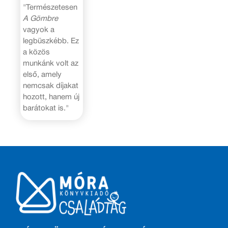
"Természetesen
A Gömbre
vagyok a
legbüszkébb. Ez
a közös
munkánk volt az
első, amely
nemcsak díjakat
hozott, hanem új
barátokat is."