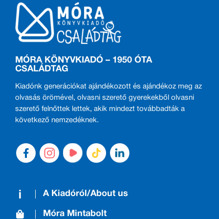
MÓRA KÖNYVKIADÓ – 1950 ÓTA
CSALÁDTAG
Kiadónk generációkat ajándékozott és ajándékoz meg az
olvasás örömével, olvasni szerető gyerekekből olvasni
szerető felnőttek lettek, akik mindezt továbbadták a
következő nemzedéknek.
A Kiadóról/About us
Móra Mintabolt