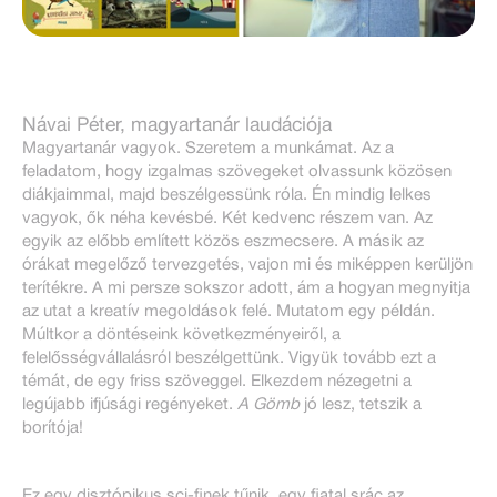
Návai Péter, magyartanár laudációja
Magyartanár vagyok. Szeretem a munkámat. Az a
feladatom, hogy izgalmas szövegeket olvassunk közösen
diákjaimmal, majd beszélgessünk róla. Én mindig lelkes
vagyok, ők néha kevésbé. Két kedvenc részem van. Az
egyik az előbb említett közös eszmecsere. A másik az
órákat megelőző tervezgetés, vajon mi és miképpen kerüljön
terítékre. A mi persze sokszor adott, ám a hogyan megnyitja
az utat a kreatív megoldások felé. Mutatom egy példán.
Múltkor a döntéseink következményeiről, a
felelősségvállalásról beszélgettünk. Vigyük tovább ezt a
témát, de egy friss szöveggel. Elkezdem nézegetni a
legújabb ifjúsági regényeket.
A Gömb
jó lesz, tetszik a
borítója!
Ez egy disztópikus sci-finek tűnik, egy fiatal srác az