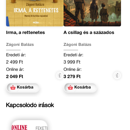
Irma, a rettenetes
A csillag és a százados
Zágoni Balázs
Zágoni Balázs
Eredeti ár:
Eredeti ár:
2 499 Ft
3 999 Ft
Online ár:
Online ár:
2 049 Ft
3 279 Ft
Kosárba
Kosárba
Kapcsolódó írások