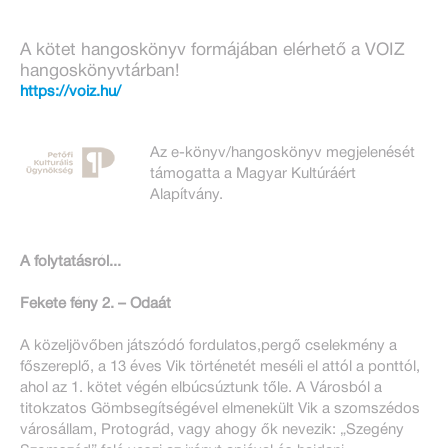
A kötet hangoskönyv formájában elérhető a VOIZ
hangoskönyvtárban!
https://voiz.hu/
Az e-könyv/hangoskönyv megjelenését
támogatta a Magyar Kultúráért
Alapítvány.
A folytatásról...
Fekete fény 2. – Odaát
A közeljövőben játszódó fordulatos,pergő cselekmény a
főszereplő, a 13 éves Vik történetét meséli el attól a ponttól,
ahol az 1. kötet végén elbúcsúztunk tőle. A Városból a
titokzatos Gömbsegítségével elmenekült Vik a szomszédos
városállam, Protográd, vagy ahogy ők nevezik: „Szegény