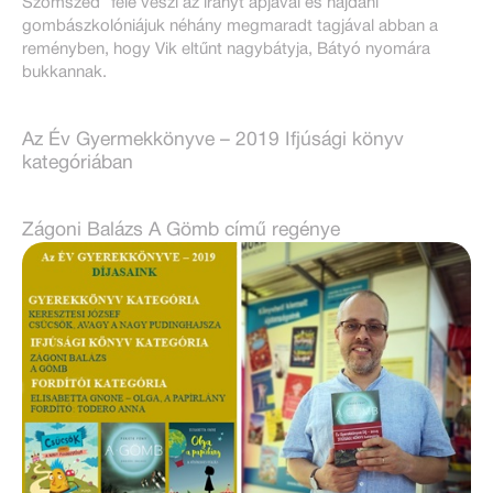
Szomszéd” felé veszi az irányt apjával és hajdani
gombászkolóniájuk néhány megmaradt tagjával abban a
reményben, hogy Vik eltűnt nagybátyja, Bátyó nyomára
bukkannak.
Az Év Gyermekkönyve – 2019 Ifjúsági könyv
kategóriában
Zágoni Balázs A Gömb című regénye