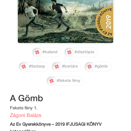
#kaland
#disztópia
#fantasy
#kortárs
#gömb
#fekete fény
A Gömb
Fekete fény 1.
Zágoni Balázs
Az Év Gyerekkönyve – 2019 IFJÚSÁGI KÖNYV