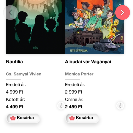
Nautilia
A budai vár Vagányai
Cs. Sarnyai Vivien
Monica Porter
Eredeti ár:
Eredeti ár:
4 999 Ft
2 999 Ft
Kötött ár:
Online ár:
4 499 Ft
2 459 Ft
Kosárba
Kosárba