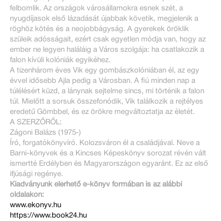
felbomlik. Az országok városállamokra esnek szét, a
nyugdíjasok első lázadását újabbak követik, megjelenik a
röghöz kötés és a neojobbágyság. A gyerekek öröklik
szüleik adósságait, ezért csak egyetlen módja van, hogy az
ember ne legyen haláláig a Város szolgája: ha csatlakozik a
falon kívüli kolóniák egyikéhez.
A tizenhárom éves Vik egy gombászkolóniában él, az egy
évvel idősebb Ajla pedig a Városban. A fiú minden nap a
túlélésért küzd, a lánynak sejtelme sincs, mi történik a falon
túl. Mielőtt a sorsuk összefonódik, Vik találkozik a rejtélyes
eredetű Gömbbel, és ez örökre megváltoztatja az életét.
A SZERZŐRŐL:
Zágoni Balázs (1975-)
Író, forgatókönyvíró. Kolozsváron él a családjával. Neve a
Barni-könyvek és a Kincses Képeskönyv sorozat révén vált
ismertté Erdélyben és Magyarországon egyaránt. Ez az első
ifjúsági regénye.
Kiadványunk elérhető e-könyv formában is az alábbi
oldalakon:
www.ekonyv.hu
https://www.book24.hu