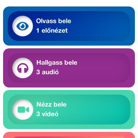
Olvass bele
1 előnézet
Hallgass bele
3 audió
Nézz bele
3 videó