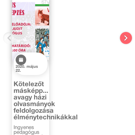
2020. május
22.
Kötelezőt
másképp...
avagy házi
olvasmányok
feldolgozása
élménytechnikákkal
Ingyenes
pedagógus