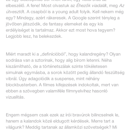
elbeszélő. A fene! Most olvastuk az
Éhezők viadalá
t, meg
Az
útvesztő
t. A csapból is a young adult folyik. Kell nekem még
egy? Mindegy, azért rákeresek. A Google szerint tényleg a
jövőben játszódik, de fantasy elemeket és egy kis
erdélyiséget is tartalmaz. Akkor ezt most hova tegyem?
Legjobb lesz, ha belekezdek.
Miért maradt ki a „definícióból”, hogy kalandregény? Olyan
sodrása van a sztorinak, hogy alig bírom letenni. Néha
kiszámítható, de a történetszálak szinte tökéletesen
simulnak egymásba, a sorok között pedig állandó feszültség
vibrál. Úgy adagolódik a suspense, mint néhány
blockbusterben. A filmes kifejezések indokoltak, mert van
ebben a szövegben valamiféle filmnyelvihez hasonló
vizualitás.
Engem mégsem csak ezek az írói bravúrok bilincselnek le,
hanem a kalandok közé eldugott kérdések. Merre tart a
világunk? Meddig tartanak az államközi szövetségek? Mi