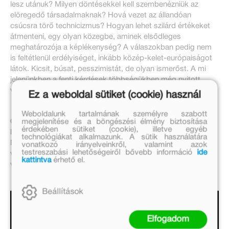
lesz utánuk? Milyen döntésekkel kell szembenézniük az
elöregedő társadalmaknak? Hová vezet az állandóan
csúcsra törő technicizmus? Hogyan lehet szilárd értékeket
átmenteni, egy olyan közegbe, aminek elsődleges
meghatározója a képlékenység? A válaszokban pedig nem
is feltétlenül erdélyiséget, inkább közép-kelet-európaiságot
látok. Kicsit, búsat, pesszimistát, de olyan ismerőst. A mi
jelenünkben a fenti kérdések többségükben még nyitott
végűek, de saját válaszaink megtalálása lényegi lesz.
Ez a weboldal sütiket (cookie) használ
Weboldalunk tartalmának személyre szabott
Ó, már vége is? Nekem is vannak kérdéseim! Most akkor mi
megjelenítése és a böngészési élmény biztosítása
érdekében sütiket (cookie), illetve egyéb
lesz ezzel a Gömbbel? Komolyan itt kellett abbahagyni?
technológiákat alkalmazunk. A sütik használatára
Milyen lezárás ez? Ez egy sorozat lesz? Az. Akkor jó, be is
vonatkozó irányelveinkről, valamint azok
testreszabási lehetőségeiről bővebb információ
ide
viszem órára, lesz miről beszélgetni. Kellemes meglepetés
kattintva
érhető el.
volt ez a regény, az írója nyerhetne egy díjat…
Beállítások
Elfogadom