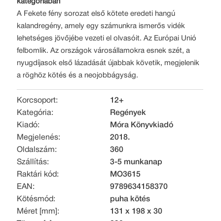
kategóriában
A Fekete fény sorozat első kötete eredeti hangú
kalandregény, amely egy számunkra ismerős vidék
lehetséges jövőjébe vezeti el olvasóit. Az Európai Unió
felbomlik. Az országok városállamokra esnek szét, a
nyugdíjasok első lázadását újabbak követik, megjelenik
a röghöz kötés és a neojobbágyság.
Korcsoport:
12+
Kategória:
Regények
Kiadó:
Móra Könyvkiadó
Megjelenés:
2018.
Oldalszám:
360
Szállítás:
3-5 munkanap
Raktári kód:
MO3615
EAN:
9789634158370
Kötésmód:
puha kötés
Méret [mm]:
131 x 198 x 30