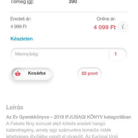
Tömeg [g]:
390
Eredeti ár:
Online ár:
4 999 Ft
4 099 Ft
Készleten
Mennyiség:
82 pont
Kosárba
Leírás
Az Év Gyerekkönyve – 2019 IFJÚSÁGI KÖNYV kategóriában
A Fekete fény sorozat első kötete eredeti hangú
kalandregény, amely egy számunkra ismerős vidék
lehetséges jövőjébe vezeti el olvasóit. Az Európai Unió