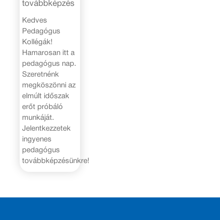
továbbképzés
Kedves
Pedagógus
Kollégák!
Hamarosan itt a
pedagógus nap.
Szeretnénk
megköszönni az
elmúlt időszak
erőt próbáló
munkáját.
Jelentkezzetek
ingyenes
pedagógus
továbbképzésünkre!