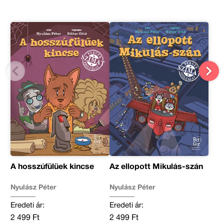
A hosszúfülüek kincse
Az ellopott Mikulás-szán
Nyulász Péter
Nyulász Péter
Eredeti ár:
Eredeti ár:
2 499 Ft
2 499 Ft