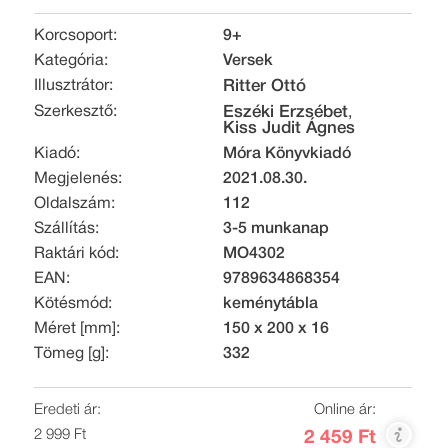
Korcsoport:
9+
Kategória:
Versek
Illusztrátor:
Ritter Ottó
Szerkesztő:
Eszéki Erzsébet
,
Kiss Judit Ágnes
Kiadó:
Móra Könyvkiadó
Megjelenés:
2021.08.30.
Oldalszám:
112
Szállítás:
3-5 munkanap
Raktári kód:
MO4302
EAN:
9789634868354
Kötésmód:
keménytábla
Méret [mm]:
150 x 200 x 16
Tömeg [g]:
332
Eredeti ár:
Online ár:
2 999 Ft
2 459 Ft