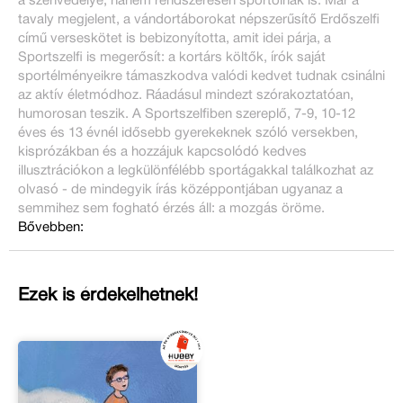
a szenvedélye, hanem rendszeresen sportolnak is. Már a
tavaly megjelent, a vándortáborokat népszerűsítő Erdőszelfi
című verseskötet is bebizonyította, amit idei párja, a
Sportszelfi is megerősít: a kortárs költők, írók saját
sportélményeikre támaszkodva valódi kedvet tudnak csinálni
az aktív életmódhoz. Ráadásul mindezt szórakoztatóan,
humorosan teszik. A Sportszelfiben szereplő, 7-9, 10-12
éves és 13 évnél idősebb gyerekeknek szóló versekben,
kisprózákban és a hozzájuk kapcsolódó kedves
illusztrációkon a legkülönfélébb sportágakkal találkozhat az
olvasó - de mindegyik írás középpontjában ugyanaz a
semmihez sem fogható érzés áll: a mozgás öröme.
Bővebben:
Ezek is érdekelhetnek!