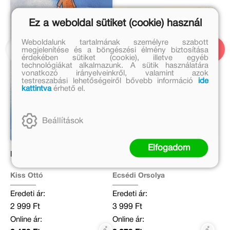
Ez a weboldal sütiket (cookie) használ
Weboldalunk tartalmának személyre szabott
megjelenítése és a böngészési élmény biztosítása
érdekében sütiket (cookie), illetve egyéb
technológiákat alkalmazunk. A sütik használatára
vonatkozó irányelveinkről, valamint azok
testreszabási lehetőségeiről bővebb információ
ide
kattintva
érhető el.
Beállítások
Elfogadom
Ég Bolt
Tárgyalhatunk!
Kiss Ottó
Ecsédi Orsolya
Eredeti ár:
Eredeti ár:
2 999 Ft
3 999 Ft
Online ár:
Online ár: