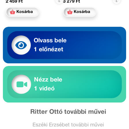
2 459 Ft
3 279 Ft
Kosárba
Kosárba
Olvass bele
1 előnézet
Nézz bele
1 videó
Ritter Ottó további művei
Eszéki Erzsébet további művei