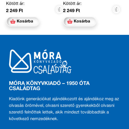
Kötött ár:
Kötött ár:
2 249 Ft
2 249 Ft
Kosárba
Kosárba
MÓRA KÖNYVKIADÓ – 1950 ÓTA
CSALÁDTAG
Kiadónk generációkat ajándékozott és ajándékoz meg az
olvasás örömével, olvasni szerető gyerekekből olvasni
szerető felnőttek lettek, akik mindezt továbbadták a
következő nemzedéknek.