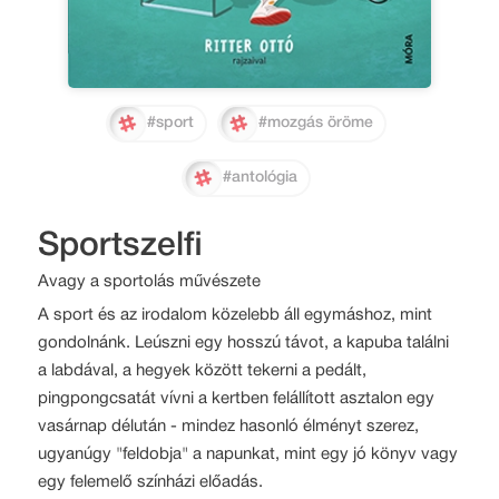
#sport
#mozgás öröme
#antológia
Sportszelfi
Avagy a sportolás művészete
A sport és az irodalom közelebb áll egymáshoz, mint
gondolnánk. Leúszni egy hosszú távot, a kapuba találni
a labdával, a hegyek között tekerni a pedált,
pingpongcsatát vívni a kertben felállított asztalon egy
vasárnap délután - mindez hasonló élményt szerez,
ugyanúgy "feldobja" a napunkat, mint egy jó könyv vagy
egy felemelő színházi előadás.