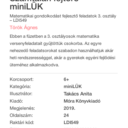
miniLÜK
Matematikai gondolkodást fejlesztő feladatok 3. osztály
– LDI549
Török Ágnes
Ebben a füzetben a 3. osztályosok matematika
versenyfeladatait gyűjtöttük csokorba. Az egyre
nehezedő feladatsorokat szabadon használhatjuk akár
heti rendszerességgel, akár a gyerekek egyéni fejlődési
üteméhez alkalmazkodva.
Korcsoport:
6+
Kategória:
miniLÜK
Illusztrátor:
Takács Anita
Kiadó:
Móra Könyvkiadó
Megjelenés:
2019.
Oldalszám:
24
Raktári kód:
LDI549