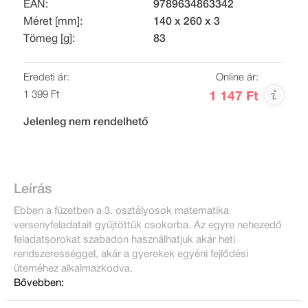
EAN:
9789634863342
Méret [mm]:
140 x 260 x 3
Tömeg [g]:
83
Eredeti ár:
Online ár:
1 399 Ft
1 147 Ft
Jelenleg nem rendelhető
Leírás
Ebben a füzetben a 3. osztályosok matematika
versenyfeladatait gyűjtöttük csokorba. Az egyre nehezedő
feladatsorokat szabadon használhatjuk akár heti
rendszerességgel, akár a gyerekek egyéni fejlődési
üteméhez alkalmazkodva.
Bővebben: