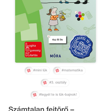
#mini lük
#matematika
#3. osztály
#legyél te is lük-bajnok!
Számtalan fejtörő –