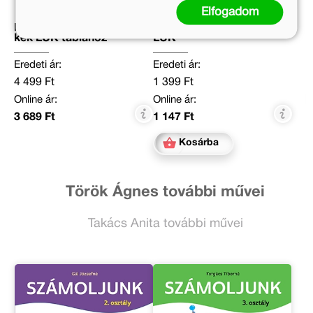
Elfogadom
Első felfedezőkészletem
Betűkóstolgató 2. - Mini
kék LÜK táblához
LÜK
Eredeti ár:
Eredeti ár:
4 499 Ft
1 399 Ft
Online ár:
Online ár:
3 689 Ft
1 147 Ft
Kosárba
Török Ágnes további művei
Takács Anita további művei