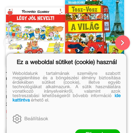
Ez a weboldal sütiket (cookie) használ
Weboldalunk tartalmának személyre szabott
Tesz-Vesz város - Légy jól
Tesz-Vesz a világ
megjelenítése és a böngészési élmény biztosítása
nevelt!
érdekében sütiket (cookie), illetve egyéb
Richard Scarry
Richard Scarry
technológiákat alkalmazunk. A sütik használatára
vonatkozó irányelveinkről, valamint azok
testreszabási lehetőségeiről bővebb információ
ide
Eredeti ár:
Eredeti ár:
kattintva
érhető el.
2 499 Ft
5 499 Ft
Kedvezményes ár:
Kedvezményes ár:
Beállítások
1 749 Ft
3 849 Ft
Kosárba
Kosárba