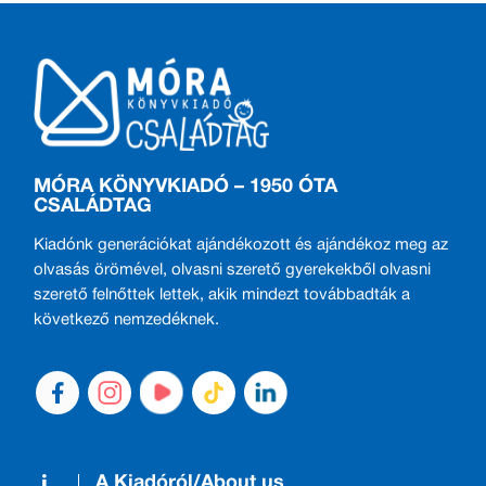
MÓRA KÖNYVKIADÓ – 1950 ÓTA
CSALÁDTAG
Kiadónk generációkat ajándékozott és ajándékoz meg az
olvasás örömével, olvasni szerető gyerekekből olvasni
szerető felnőttek lettek, akik mindezt továbbadták a
következő nemzedéknek.
A Kiadóról/About us