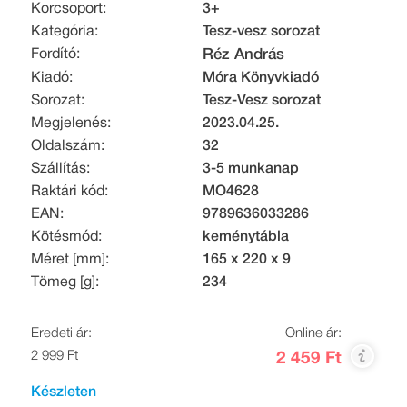
Korcsoport:
3+
Kategória:
Tesz-vesz sorozat
Fordító:
Réz András
Kiadó:
Móra Könyvkiadó
Sorozat:
Tesz-Vesz sorozat
Megjelenés:
2023.04.25.
Oldalszám:
32
Szállítás:
3-5 munkanap
Raktári kód:
MO4628
EAN:
9789636033286
Kötésmód:
keménytábla
Méret [mm]:
165 x 220 x 9
Tömeg [g]:
234
Eredeti ár:
Online ár:
2 999 Ft
2 459 Ft
Készleten