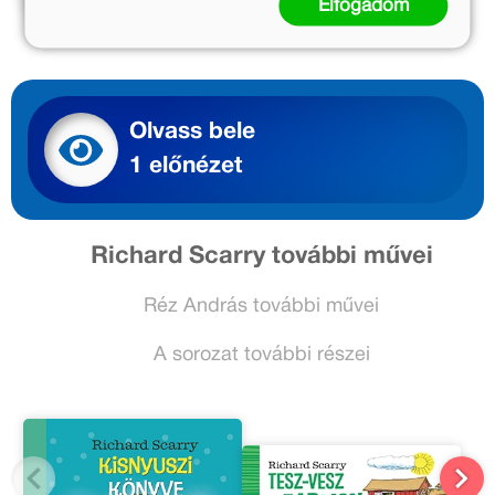
Elfogadom
Olvass bele
1 előnézet
Richard Scarry további művei
Réz András további művei
A sorozat további részei