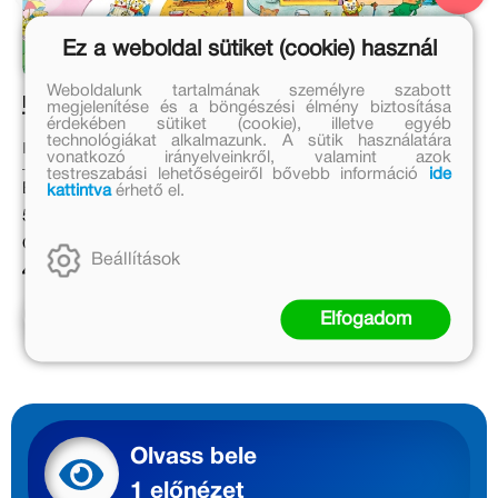
Ez a weboldal sütiket (cookie) használ
Weboldalunk tartalmának személyre szabott
Balfogások, nyafogások
Tesz-Vesz város
megjelenítése és a böngészési élmény biztosítása
Tesz-Vesz városban
érdekében sütiket (cookie), illetve egyéb
technológiákat alkalmazunk. A sütik használatára
Richard Scarry
Richard Scarry
vonatkozó irányelveinkről, valamint azok
testreszabási lehetőségeiről bővebb információ
ide
Eredeti ár:
Eredeti ár:
kattintva
érhető el.
5 499 Ft
4 699 Ft
Online ár:
Online ár:
Beállítások
4 509 Ft
3 853 Ft
Kosárba
Kosárba
Elfogadom
Olvass bele
1 előnézet