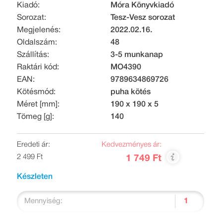
Kiadó:
Móra Könyvkiadó
Sorozat:
Tesz-Vesz sorozat
Megjelenés:
2022.02.16.
Oldalszám:
48
Szállítás:
3-5 munkanap
Raktári kód:
MO4390
EAN:
9789634869726
Kötésmód:
puha kötés
Méret [mm]:
190 x 190 x 5
Tömeg [g]:
140
Eredeti ár:
Kedvezményes ár:
2 499 Ft
1 749 Ft
Készleten
Mennyiség: