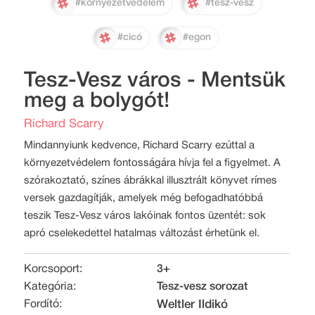
#környezetvédelem
#tesz-vesz
#cicó
#egon
Tesz-Vesz város - Mentsük
meg a bolygót!
Richard Scarry
Mindannyiunk kedvence, Richard Scarry ezúttal a
környezetvédelem fontosságára hívja fel a figyelmet. A
szórakoztató, színes ábrákkal illusztrált könyvet rímes
versek gazdagítják, amelyek még befogadhatóbbá
teszik Tesz-Vesz város lakóinak fontos üzentét: sok
apró cselekedettel hatalmas változást érhetünk el.
Korcsoport:
3+
Kategória:
Tesz-vesz sorozat
Fordító:
Weltler Ildikó