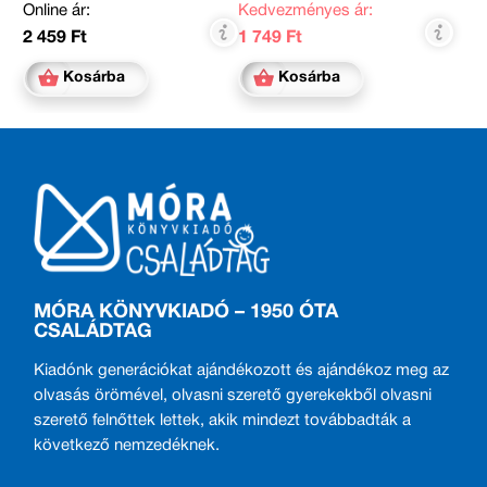
Online ár:
Kedvezményes ár:
2 459 Ft
1 749 Ft
Kosárba
Kosárba
MÓRA KÖNYVKIADÓ – 1950 ÓTA
CSALÁDTAG
Kiadónk generációkat ajándékozott és ajándékoz meg az
olvasás örömével, olvasni szerető gyerekekből olvasni
szerető felnőttek lettek, akik mindezt továbbadták a
következő nemzedéknek.