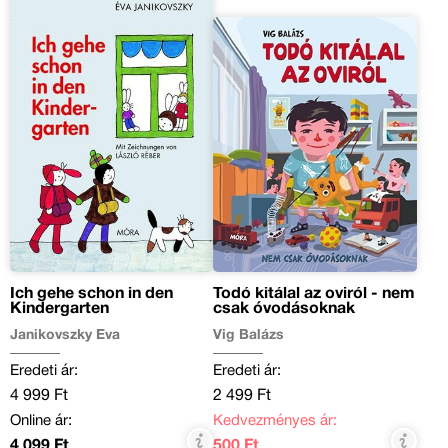
Ich gehe schon in den
Todó kitálal az oviról - nem
Kindergarten
csak óvodásoknak
Janikovszky Éva
Vig Balázs
Eredeti ár:
Eredeti ár:
4 999 Ft
2 499 Ft
Online ár:
Kedvezményes ár:
4 099 Ft
500 Ft