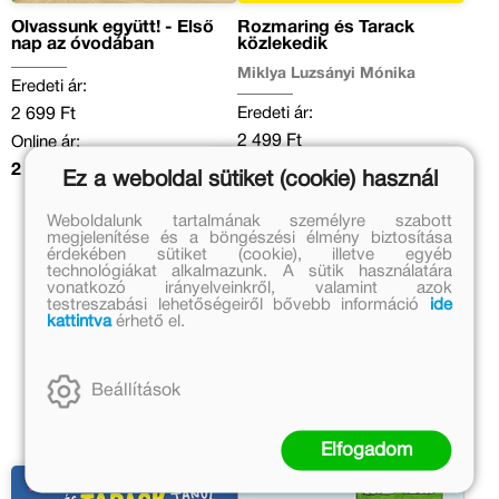
Olvassunk együtt! - Első
Rozmaring és Tarack
nap az óvodában
közlekedik
Miklya Luzsányi Mónika
Eredeti ár:
Eredeti ár:
2 699 Ft
2 499 Ft
Online ár:
Kedvezményes ár:
2 213 Ft
Ez a weboldal sütiket (cookie) használ
700 Ft
Weboldalunk tartalmának személyre szabott
megjelenítése és a böngészési élmény biztosítása
Kosárba
érdekében sütiket (cookie), illetve egyéb
technológiákat alkalmazunk. A sütik használatára
vonatkozó irányelveinkről, valamint azok
testreszabási lehetőségeiről bővebb információ
ide
kattintva
érhető el.
Beállítások
Elfogadom