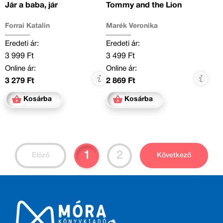
Jár a baba, jár
Tommy and the Lion
Forrai Katalin
Marék Veronika
Eredeti ár:
Eredeti ár:
3 999 Ft
3 499 Ft
Online ár:
Online ár:
3 279 Ft
2 869 Ft
Kosárba
Kosárba
1
2
Előző
Következő