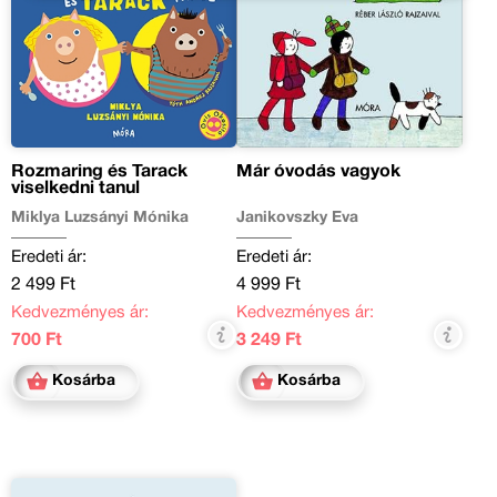
Rozmaring és Tarack
Már óvodás vagyok
viselkedni tanul
Miklya Luzsányi Mónika
Janikovszky Éva
Eredeti ár:
Eredeti ár:
2 499 Ft
4 999 Ft
Kedvezményes ár:
Kedvezményes ár:
700 Ft
3 249 Ft
Kosárba
Kosárba