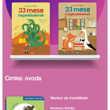
Címke: óvoda
Vackor az óvodában
Kormos István