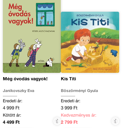
Még óvodás vagyok!
Kis Titi
Janikovszky Éva
Böszörményi Gyula
Eredeti ár:
Eredeti ár:
4 999 Ft
3 999 Ft
Kötött ár:
Kedvezményes ár:
4 499 Ft
2 799 Ft