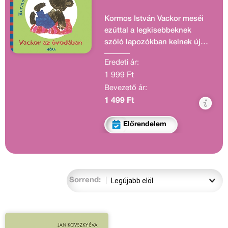
Kormos István Vackor meséi
ezúttal a legkisebbeknek
szóló lapozókban kelnek új
életre. A sorozat harmadik
Eredeti ár:
kötetében Vackor óvodai
1 999 Ft
napjai elevenednek meg.
Bevezető ár:
Reich Károly illusztrációival.
1 499 Ft
Előrendelem
Sorrend: