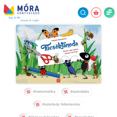
#matematika
#számlálás
#számkép felismerése