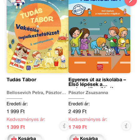
Tudás Tábor
Egyenes út az iskolába –
Első lépések a
matematika világában
Bellosevich Petra, Pásztor
Pásztor Zsuzsanna
Zsuzsanna
Eredeti ár:
Eredeti ár:
1 999 Ft
2 499 Ft
Kedvezményes ár:
Kedvezményes ár:
1 399 Ft
1 749 Ft
Kosárba
Kosárba