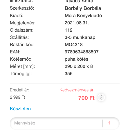
Illusztrátor:
Takács Anita
Szerkesztő:
Borbély Borbála
Kiadó:
Móra Könyvkiadó
Megjelenés:
2021.08.31.
Oldalszám:
112
Szállítás:
3-5 munkanap
Raktári kód:
MO4318
EAN:
9789634868507
Kötésmód:
puha kötés
Méret [mm]:
290 x 200 x 8
Tömeg [g]:
356
Eredeti ár:
Kedvezményes ár:
2 999 Ft
700 Ft
Készleten
Mennyiség: