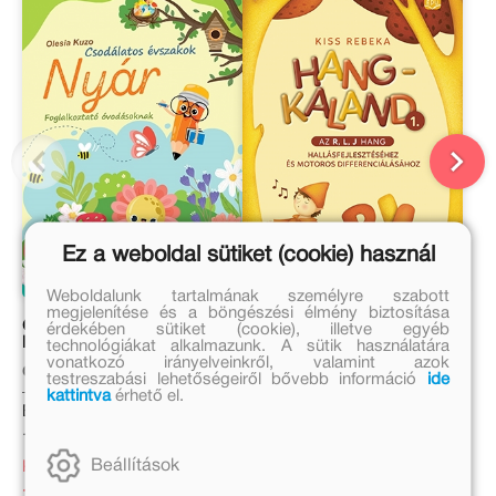
Ez a weboldal sütiket (cookie) használ
Weboldalunk tartalmának személyre szabott
megjelenítése és a böngészési élmény biztosítása
Csodálatos évszakok –
Hangkaland 1.
érdekében sütiket (cookie), illetve egyéb
Nyár
technológiákat alkalmazunk. A sütik használatára
vonatkozó irányelveinkről, valamint azok
Olesia Kuzo
Kiss Rebeka
testreszabási lehetőségeiről bővebb információ
ide
kattintva
érhető el.
Eredeti ár:
Eredeti ár:
1 699 Ft
2 999 Ft
Beállítások
Kedvezményes ár:
Kötött ár:
1 189 Ft
2 699 Ft