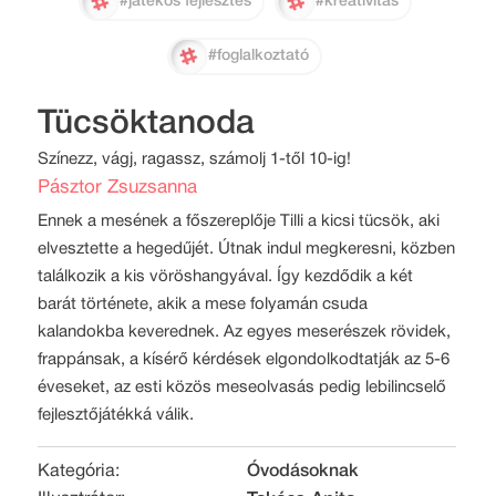
#játékos fejlesztés
#kreativitás
#foglalkoztató
Tücsöktanoda
Színezz, vágj, ragassz, számolj 1-től 10-ig!
Pásztor Zsuzsanna
Ennek a mesének a főszereplője Tilli a kicsi tücsök, aki
elvesztette a hegedűjét. Útnak indul megkeresni, közben
találkozik a kis vöröshangyával. Így kezdődik a két
barát története, akik a mese folyamán csuda
kalandokba keverednek. Az egyes meserészek rövidek,
frappánsak, a kísérő kérdések elgondolkodtatják az 5-6
éveseket, az esti közös meseolvasás pedig lebilincselő
fejlesztőjátékká válik.
Kategória:
Óvodásoknak