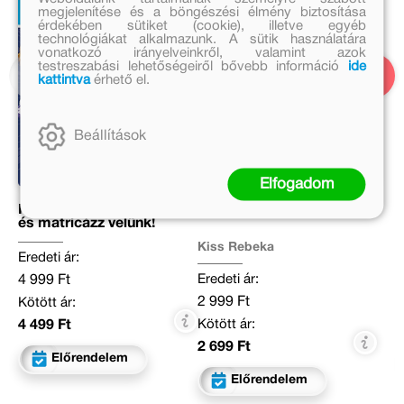
megjelenítése és a böngészési élmény biztosítása
érdekében sütiket (cookie), illetve egyéb
technológiákat alkalmazunk. A sütik használatára
vonatkozó irányelveinkről, valamint azok
testreszabási lehetőségeiről bővebb információ
ide
kattintva
érhető el.
Beállítások
Elfogadom
Mancs Őrjárat – Színezz
Hangkaland 3.
és matricázz velünk!
Kiss Rebeka
Eredeti ár:
Eredeti ár:
4 999 Ft
2 999 Ft
Kötött ár:
Kötött ár:
4 499 Ft
2 699 Ft
Előrendelem
Előrendelem