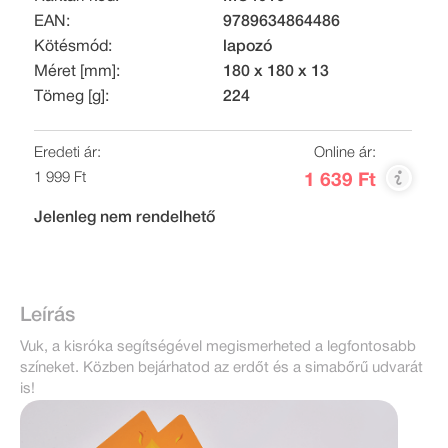
EAN:
9789634864486
Kötésmód:
lapozó
Méret [mm]:
180 x 180 x 13
Tömeg [g]:
224
Eredeti ár:
Online ár:
1 999 Ft
1 639 Ft
Jelenleg nem rendelhető
Leírás
Vuk, a kisróka segítségével megismerheted a legfontosabb
színeket. Közben bejárhatod az erdőt és a simabőrű udvarát
is!