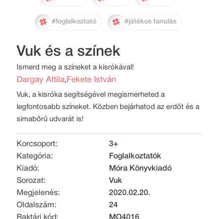
#foglalkoztató
#játékos tanulás
Vuk és a színek
Ismerd meg a színeket a kisrókával!
Dargay Attila
Fekete István
,
Vuk, a kisróka segítségével megismerheted a
legfontosabb színeket. Közben bejárhatod az erdőt és a
simabőrű udvarát is!
Korcsoport:
3+
Kategória:
Foglalkoztatók
Kiadó:
Móra Könyvkiadó
Sorozat:
Vuk
Megjelenés:
2020.02.20.
Oldalszám:
24
Raktári kód:
MO4016