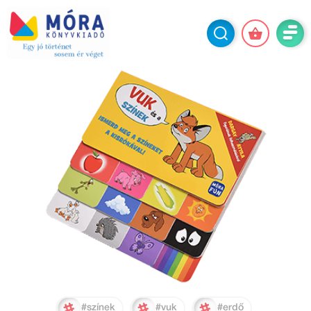
#színek
#vuk
#erdő