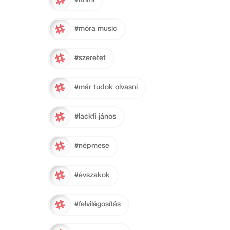
#móra music
#szeretet
#már tudok olvasni
#lackfi jános
#népmese
#évszakok
#felvilágosítás