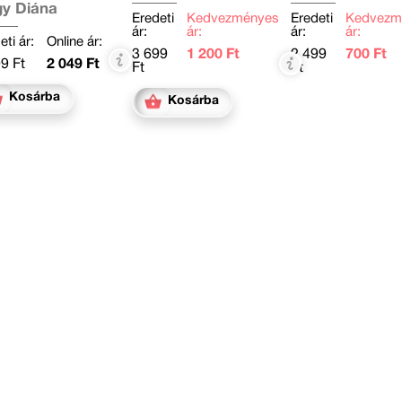
y Diána
Eredeti
Kedvezményes
Eredeti
Kedvezm
ár:
ár:
ár:
ár:
eti ár:
Online ár:
3 699
1 200 Ft
2 499
700 Ft
9 Ft
2 049 Ft
Ft
Ft
Kosárba
Kosárba