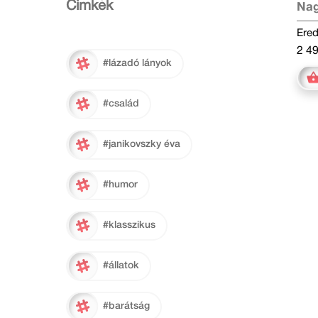
Cimkék
Nag
Ered
2 49
#lázadó lányok
#család
#janikovszky éva
#humor
#klasszikus
#állatok
#barátság