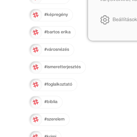
#képregény
Beállítások
#bartos erika
#városnézés
#ismeretterjesztés
#foglalkoztató
#biblia
#szerelem
#krimi