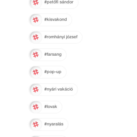
#petőfi sándor
#kisvakond
#romhányi józsef
#farsang
#pop-up
#nyári vakáció
#lovak
#nyaralás