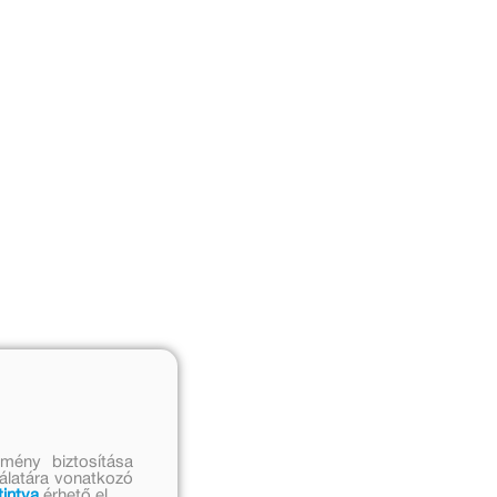
mény biztosítása
nálatára vonatkozó
tintva
érhető el.