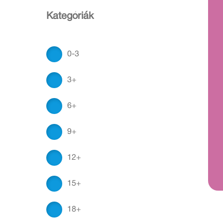
Kategóriák
0-3
3+
6+
9+
12+
15+
18+