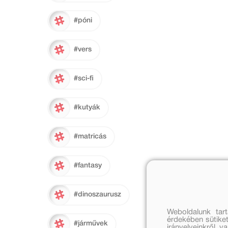
#póni
#vers
#sci-fi
#kutyák
#matricás
#fantasy
#dinoszaurusz
Weboldalunk tar
érdekében sütiket
#járművek
irányelveinkről, 