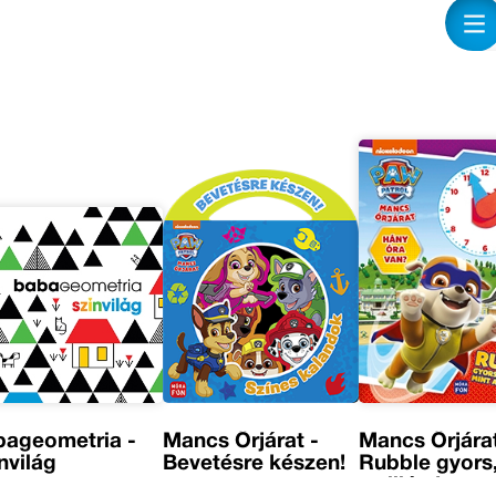
bageometria -
Mancs Őrjárat -
Mancs Őrjárat
nvilág
Bevetésre készen!
Rubble gyors,
a villám!