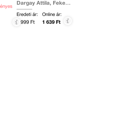
Dargay Attila, Fekete
ényes
István
Eredeti ár:
Online ár:
1 999 Ft
1 639 Ft