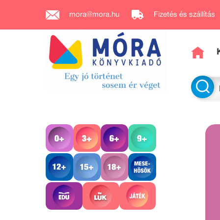
mora@mora.hu
Fizetés és szállítás