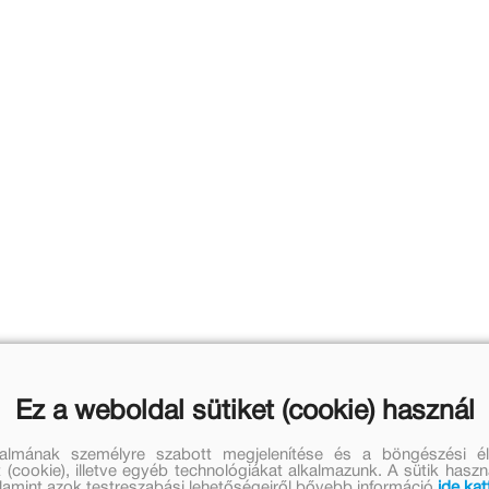
Ez a weboldal sütiket (cookie) használ
talmának személyre szabott megjelenítése és a böngészési él
 (cookie), illetve egyéb technológiákat alkalmazunk. A sütik hasz
valamint azok testreszabási lehetőségeiről bővebb információ
ide kat