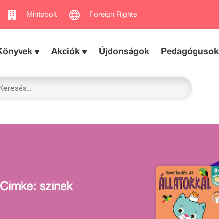
Mintabolt
Foreign Rights
Könyvek
Akciók
Újdonságok
Pedagógusok
Címke: színek