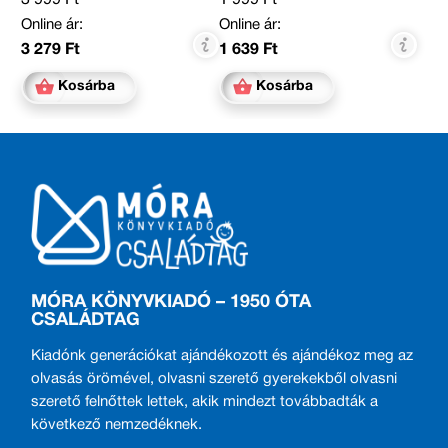
Online ár:
Online ár:
3 279 Ft
1 639 Ft
Kosárba
Kosárba
MÓRA KÖNYVKIADÓ – 1950 ÓTA
CSALÁDTAG
Kiadónk generációkat ajándékozott és ajándékoz meg az
olvasás örömével, olvasni szerető gyerekekből olvasni
szerető felnőttek lettek, akik mindezt továbbadták a
következő nemzedéknek.