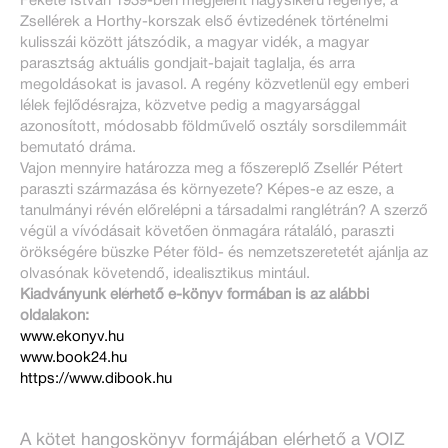
Fekete István 1939-ben megjelent nagysikerű regénye, a
Zsellérek a Horthy-korszak első évtizedének történelmi
kulisszái között játszódik, a magyar vidék, a magyar
parasztság aktuális gondjait-bajait taglalja, és arra
megoldásokat is javasol. A regény közvetlenül egy emberi
lélek fejlődésrajza, közvetve pedig a magyarsággal
azonosított, módosabb földművelő osztály sorsdilemmáit
bemutató dráma.
Vajon mennyire határozza meg a főszereplő Zsellér Pétert
paraszti származása és környezete? Képes-e az esze, a
tanulmányi révén előrelépni a társadalmi ranglétrán? A szerző
végül a vívódásait követően önmagára rátaláló, paraszti
örökségére büszke Péter föld- és nemzetszeretetét ajánlja az
olvasónak követendő, idealisztikus mintául.
Kiadványunk elérhető e-könyv formában is az alábbi
oldalakon:
www.ekonyv.hu
www.book24.hu
https://www.dibook.hu
A kötet hangoskönyv formájában elérhető a VOIZ