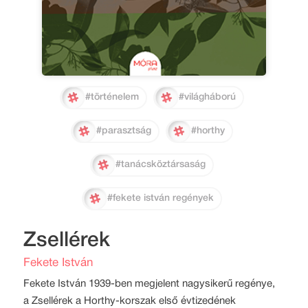
#történelem
#világháború
#parasztság
#horthy
#tanácsköztársaság
#fekete istván regények
Zsellérek
Fekete István
Fekete István 1939-ben megjelent nagysikerű regénye,
a Zsellérek a Horthy-korszak első évtizedének