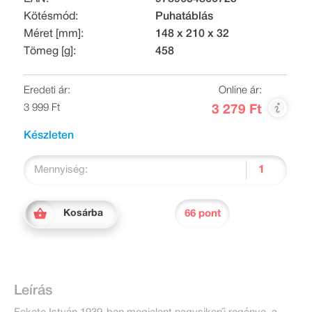
Kötésmód:
Puhatáblás
Méret [mm]:
148 x 210 x 32
Tömeg [g]:
458
Eredeti ár:
Online ár:
3 999 Ft
3 279 Ft
Készleten
Mennyiség:
66 pont
Kosárba
Leírás