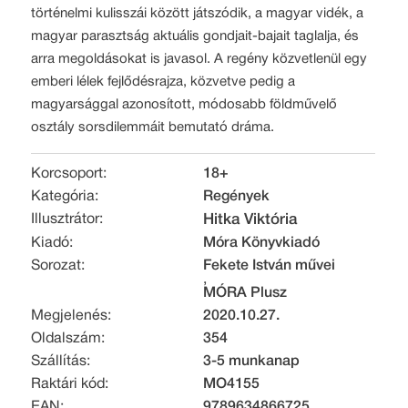
történelmi kulisszái között játszódik, a magyar vidék, a
magyar parasztság aktuális gondjait-bajait taglalja, és
arra megoldásokat is javasol. A regény közvetlenül egy
emberi lélek fejlődésrajza, közvetve pedig a
magyarsággal azonosított, módosabb földművelő
osztály sorsdilemmáit bemutató dráma.
Korcsoport:
18+
Kategória:
Regények
Illusztrátor:
Hitka Viktória
Kiadó:
Móra Könyvkiadó
Sorozat:
Fekete István művei
,
MÓRA Plusz
Megjelenés:
2020.10.27.
Oldalszám:
354
Szállítás:
3-5 munkanap
Raktári kód:
MO4155
EAN:
9789634866725