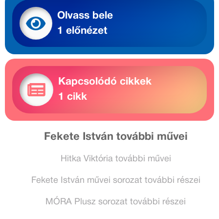
Olvass bele
1 előnézet
Kapcsolódó cikkek
1 cikk
Fekete István további művei
Hitka Viktória további művei
Fekete István művei sorozat további részei
MÓRA Plusz sorozat további részei