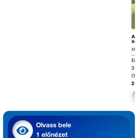
A
sá
Mi
Ere
3 
Onl
2 
Olvass bele
1 előnézet