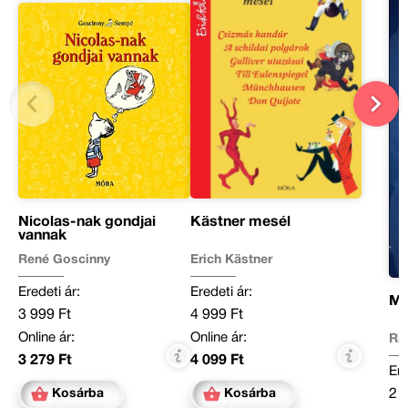
Nicolas-nak gondjai
Kästner mesél
vannak
René Goscinny
Erich Kästner
Eredeti ár:
Eredeti ár:
Mé
3 999 Ft
4 999 Ft
Online ár:
Online ár:
Ri
3 279 Ft
4 099 Ft
Ere
2 
Kosárba
Kosárba