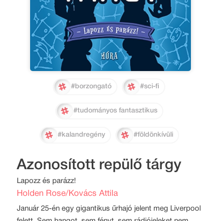
#borzongató
#sci-fi
#tudományos fantasztikus
#kalandregény
#földönkívüli
Azonosított repülő tárgy
Lapozz és parázz!
Holden Rose/Kovács Attila
Január 25-én egy gigantikus űrhajó jelent meg Liverpool