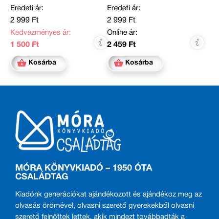
Eredeti ár:
Eredeti ár:
2 999 Ft
2 999 Ft
Kedvezményes ár:
Online ár:
1 500 Ft
2 459 Ft
Kosárba
Kosárba
MÓRA KÖNYVKIADÓ – 1950 ÓTA
CSALÁDTAG
Kiadónk generációkat ajándékozott és ajándékoz meg az
olvasás örömével, olvasni szerető gyerekekből olvasni
szerető felnőttek lettek, akik mindezt továbbadták a