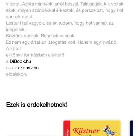
világot. Azóta mindenki erről beszél. Találgatják, kik voltak
ezek, milyen szándékkal érkeztek, és persze azt, hogy hol
vannak most…
Lester Hall vagyok, és én tudom, hogy hol vannak az
idegenek.
Köztünk vannak. Bennünk vannak.
Ez nem egy ártatlan látogatás volt. Hanem egy invázió.
A kötet
e-könyv formájában elérhető
a
DiBook.hu
és az
ekonyv.hu
oldalakon.
Ezek is érdekelhetnek!