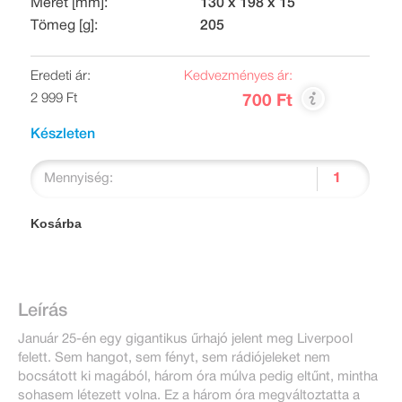
Méret [mm]:
130 x 198 x 15
Tömeg [g]:
205
Eredeti ár:
Kedvezményes ár:
2 999 Ft
700 Ft
Készleten
Mennyiség:
Kosárba
Leírás
Január 25-én egy gigantikus űrhajó jelent meg Liverpool
felett. Sem hangot, sem fényt, sem rádiójeleket nem
bocsátott ki magából, három óra múlva pedig eltűnt, mintha
sohasem létezett volna. Ez a három óra megváltoztatta a