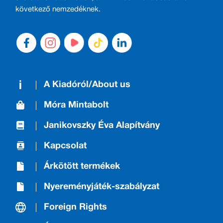
következő nemzedéknek.
A Kiadóról/About us
Móra Mintabolt
Janikovszky Éva Alapítvány
Kapcsolat
Árkötött termékek
Nyereményjáték-szabályzat
Foreign Rights