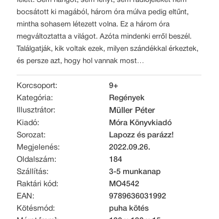
felett. Sem hangot, sem fényt, sem rádiójeleket nem
bocsátott ki magából, három óra múlva pedig eltűnt,
mintha sohasem létezett volna. Ez a három óra
megváltoztatta a világot. Azóta mindenki erről beszél.
Találgatják, kik voltak ezek, milyen szándékkal érkeztek,
és persze azt, hogy hol vannak most…
Korcsoport:
9+
Kategória:
Regények
Illusztrátor:
Müller Péter
Kiadó:
Móra Könyvkiadó
Sorozat:
Lapozz és parázz!
Megjelenés:
2022.09.26.
Oldalszám:
184
Szállítás:
3-5 munkanap
Raktári kód:
MO4542
EAN:
9789636031992
Kötésmód:
puha kötés