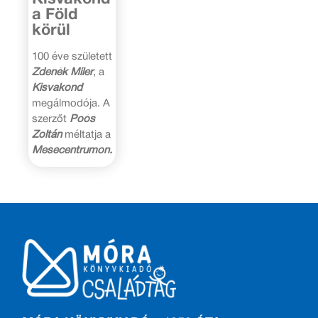
a Föld
körül
100 éve született
Zdeněk Miler
, a
Kisvakond
megálmodója. A
szerzőt
Poós
Zoltán
méltatja a
Mesecentrumon.