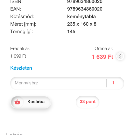
ISBN:
9789634860020
EAN:
9789634860020
Kötésmód:
keménytábla
Méret [mm]:
235 x 160 x 8
Tömeg [g]:
145
Eredeti ár:
Online ár:
1 999 Ft
1 639 Ft
Készleten
Mennyiség:
33 pont
Kosárba