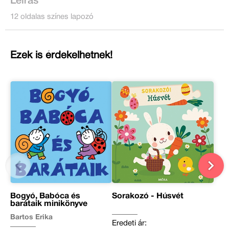
Leírás
12 oldalas színes lapozó
Ezek is érdekelhetnek!
Bogyó, Babóca és
Sorakozó - Húsvét
barátaik minikönyve
Bartos Erika
Eredeti ár: