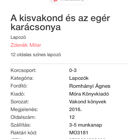
A kisvakond és az egér
karácsonya
Lapozó
Zdeněk Miler
12 oldalas színes lapozó
Korcsoport:
0-3
Kategória:
Lapozók
Fordító:
Romhányi Ágnes
Kiadó:
Móra Könyvkiadó
Sorozat:
Vakond könyvek
Megjelenés:
2016.
Oldalszám:
12
Szállítás:
3-5 munkanap
Raktári kód:
MO3181