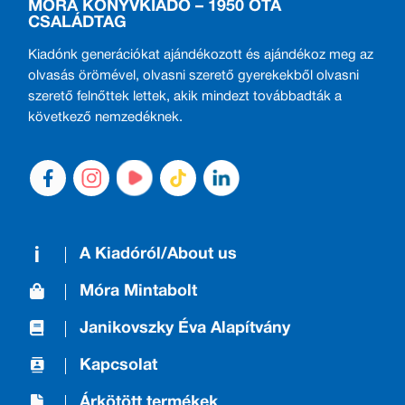
MÓRA KÖNYVKIADÓ – 1950 ÓTA
CSALÁDTAG
Kiadónk generációkat ajándékozott és ajándékoz meg az
olvasás örömével, olvasni szerető gyerekekből olvasni
szerető felnőttek lettek, akik mindezt továbbadták a
következő nemzedéknek.
A Kiadóról/About us
Móra Mintabolt
Janikovszky Éva Alapítvány
Kapcsolat
Árkötött termékek