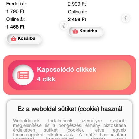
Eredeti ár:
2 999 Ft
1 790 Ft
Online ár:
Online ár:
2 459 Ft
1 468 Ft
Kosárba
Kosárba
Kapcsolódó cikkek
4 cikk
Zdeněk Miler további művei
Ez a weboldal sütiket (cookie) használ
Romhányi Ágnes további művei
Weboldalunk tartalmának személyre szabott
megjelenítése és a böngészési élmény biztosítása
érdekében sütiket (cookie), illetve egyéb
A sorozat további részei
technológiákat alkalmazunk. A sütik használatára