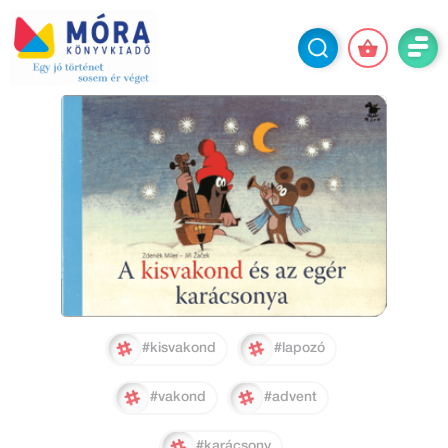
#kisvakond
#lapozó
#vakond
#advent
#karácsony