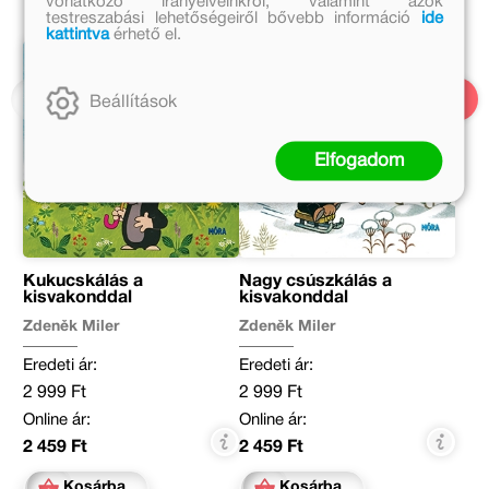
vonatkozó irányelveinkről, valamint azok
testreszabási lehetőségeiről bővebb információ
ide
kattintva
érhető el.
Beállítások
Elfogadom
Kukucskálás a
Nagy csúszkálás a
kisvakonddal
kisvakonddal
Zdeněk Miler
Zdeněk Miler
Eredeti ár:
Eredeti ár:
2 999 Ft
2 999 Ft
Online ár:
Online ár:
2 459 Ft
2 459 Ft
Kosárba
Kosárba