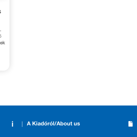
s
,
ő
nek
A Kiadóról/About us