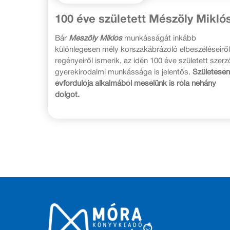
100 éve született Mészöly Mikló
Bár
Mészöly Miklós
munkásságát inkább
különlegesen mély korszakábrázoló elbeszéléseiről
regényeiről ismerik, az idén 100 éve született szerz
gyerekirodalmi munkássága is jelentős.
Születésé
évfordulója alkalmából mesélünk is róla néhány
dolgot.