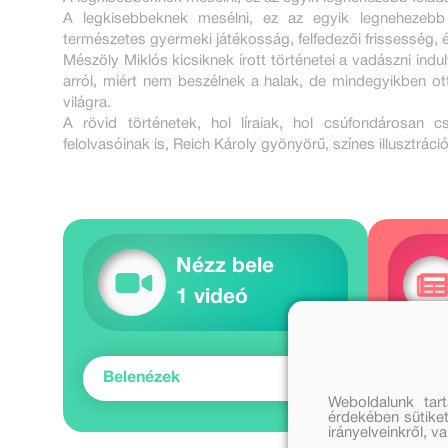
A legkisebbeknek mesélni, ez az egyik legnehezebb f
természetes gyermeki játékosság, felfedezői frissessé
Mészöly Miklós kicsiknek írott történetei a vadászni indul
arról, miért nem beszélnek a halak, de mindegyikben ot
világra.
A rövid történetek, hol líraiak, hol csúfondárosan
felolvasóinak is, Reich Károly gyönyörű, színes illusztráci
Nézz bele
1 videó
Belenézek
Meg
Weboldalunk tar
érdekében sütiket
irányelveinkről, 