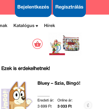
Bejelentkezés
Regisztrálás
nak
Katalógus
Hírek
Ezek is érdekelhetnek!
Bluey – Szia, Bingó!
Eredeti ár:
Online ár:
3 699 Ft
3 033 Ft