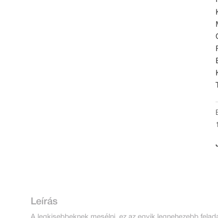
Leírás
A legkisebbeknek mesélni, ez az egyik legnehezebb feladat.