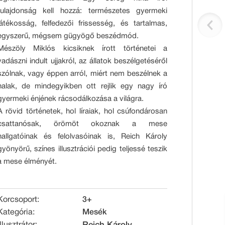
tulajdonság kell hozzá: természetes gyermeki
játékosság, felfedezői frissesség, és tartalmas,
egyszerű, mégsem gügyögő beszédmód.
Mészöly Miklós kicsiknek írott történetei a
vadászni indult ujjakról, az állatok beszélgetéséről
szólnak, vagy éppen arról, miért nem beszélnek a
halak, de mindegyikben ott rejlik egy nagy író
gyermeki énjének rácsodálkozása a világra.
A rövid történetek, hol líraiak, hol csúfondárosan
csattanósak, örömöt okoznak a mese
hallgatóinak és felolvasóinak is, Reich Károly
gyönyörű, színes illusztrációi pedig teljessé teszik
a mese élményét.
Korcsoport:
3+
Kategória:
Mesék
Illusztrátor: