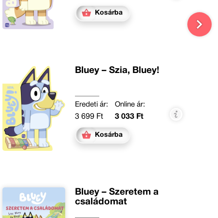
Kosárba
Bluey – Szia, Bluey!
Eredeti ár:
Online ár:
3 699 Ft
3 033 Ft
Kosárba
Bluey – Szeretem a
családomat