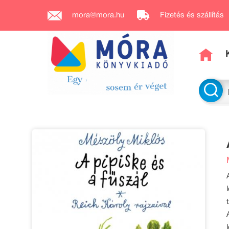
mora@mora.hu
Fizetés és szállítás