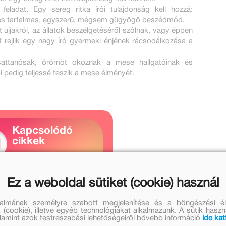
eladat. Egy sereg ritka írói tulajdonság kell hozzá:
g, és tartalmas, egyszerű, mégsem gügyögő beszédmód.
t ujjakról, az állatok beszélgetéséről szólnak, vagy éppen
t rejlik egy nagy író gyermeki énjének rácsodálkozása a
 csattanósak, örömöt okoznak a mese hallgatóinak és
ói pedig teljessé teszik a mese élményét.
Kapcsolódó
cikkek
1 cikk
Ez a weboldal sütiket (cookie) használ
nézem
talmának személyre szabott megjelenítése és a böngészési él
 (cookie), illetve egyéb technológiákat alkalmazunk. A sütik hasz
valamint azok testreszabási lehetőségeiről bővebb információ
ide kat