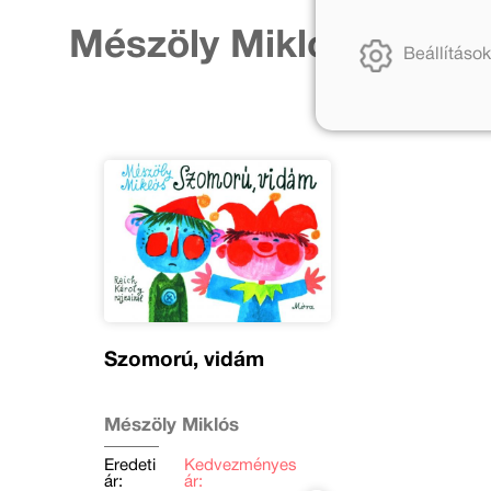
Mészöly Miklós tovább
Beállítások
Szomorú, vidám
Mészöly Miklós
Eredeti
Kedvezményes
ár:
ár: