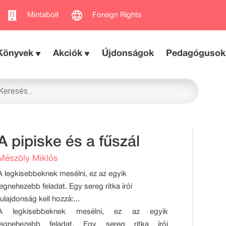
Mintabolt
Foreign Rights
Könyvek
Akciók
Újdonságok
Pedagógusok
A pipiske és a fűszál
Mészöly Miklós
A legkisebbeknek mesélni, ez az egyik
legnehezebb feladat. Egy sereg ritka írói
tulajdonság kell hozzá:...
A legkisebbeknek mesélni, ez az egyik
legnehezebb feladat. Egy sereg ritka írói