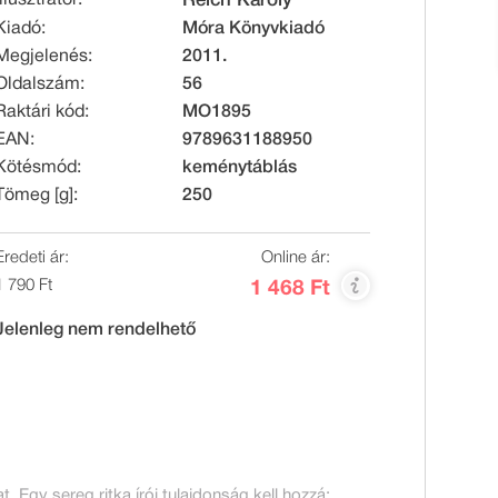
Reich Károly
Kiadó:
Móra Könyvkiadó
Megjelenés:
2011.
Oldalszám:
56
Raktári kód:
MO1895
EAN:
9789631188950
Kötésmód:
keménytáblás
Tömeg [g]:
250
Eredeti ár:
Online ár:
1 790 Ft
1 468 Ft
Jelenleg nem rendelhető
 Egy sereg ritka írói tulajdonság kell hozzá:...