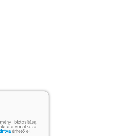
mény biztosítása
nálatára vonatkozó
tintva
érhető el.