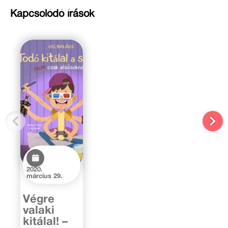
Kapcsolódó írások
2020.
március 29.
Végre
valaki
kitálal! –