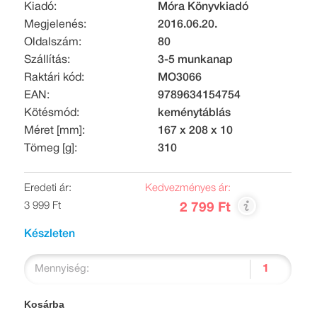
Kiadó:
Móra Könyvkiadó
Megjelenés:
2016.06.20.
Oldalszám:
80
Szállítás:
3-5 munkanap
Raktári kód:
MO3066
EAN:
9789634154754
Kötésmód:
keménytáblás
Méret [mm]:
167 x 208 x 10
Tömeg [g]:
310
Eredeti ár:
Kedvezményes ár:
3 999 Ft
2 799 Ft
Készleten
Mennyiség:
Kosárba