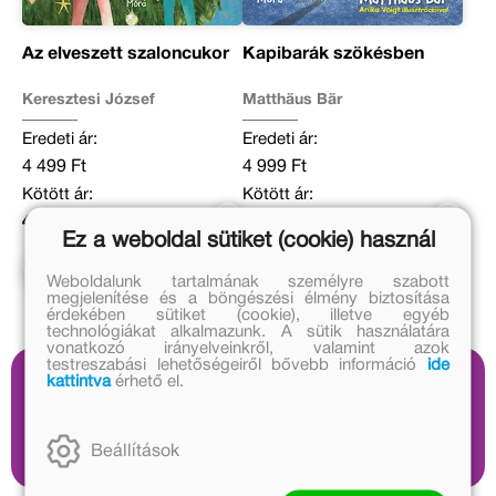
Az elveszett szaloncukor
Kapibarák szökésben
Keresztesi József
Matthäus Bär
Eredeti ár:
Eredeti ár:
4 499 Ft
4 999 Ft
Kötött ár:
Kötött ár:
4 049 Ft
4 499 Ft
Ez a weboldal sütiket (cookie) használ
Kosárba
Weboldalunk tartalmának személyre szabott
megjelenítése és a böngészési élmény biztosítása
érdekében sütiket (cookie), illetve egyéb
technológiákat alkalmazunk. A sütik használatára
vonatkozó irányelveinkről, valamint azok
testreszabási lehetőségeiről bővebb információ
ide
kattintva
érhető el.
Hallgass bele
2 audió
Beállítások