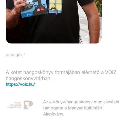
papagája!
A kötet hangoskönyv formájában elérhető a VOIZ
hangoskönyvtárban!
https://voiz.hu/
Az e-könyv/hangoskönyv megjelenését
támogatta a Magyar Kultúráért
Alapítvány.