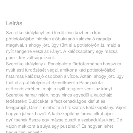
Leírás
Szeretke királylányt esti fürdőzése közben a kád
pótlefolyójából hirtelen előbukkanó kalózhajó ragadja
magával, s ahogy jött, úgy tűnt el a pótlefolyón át, majd a
nyílt tengerre veszi az irányt. A kalózkapitány egy mázsa
puszit kér váltságdíjként .
Szeretke királylány a Panelpalota fürdőtermében hosszúra
nyúlt esti fürdőzését végzi, amikor a kád pótlefolyójából
hatalmas kalózhajó csobban a vízbe. Aztán, ahogy jött, úgy
tűnt el a pótlefolyón át Szeretkével a Panelpalota
csőrendszerében, majd a nyílt tengerre veszi az irányt.
Szeretke hamar rájön, hogy nincs egyedül a kalózhajó
fedélzetén; Bújócskát, a fecskenadrágos kisfiút és
kenguruját, Damilt elrabolta a titokzatos kalózkapitány. Vajon
hogyan jutnak haza? A kalózkapitány furcsa alkut ajánl:
gyűjtsenek össze egy mázsa puszit a szabadulásukért. De
vajon mekkora a súlya egy puszinak? És hogyan lehet
begyűjteni ennyit?