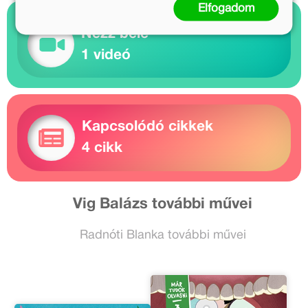
Elfogadom
Nézz bele
1 videó
Kapcsolódó cikkek
4 cikk
Vig Balázs további művei
Radnóti Blanka további művei