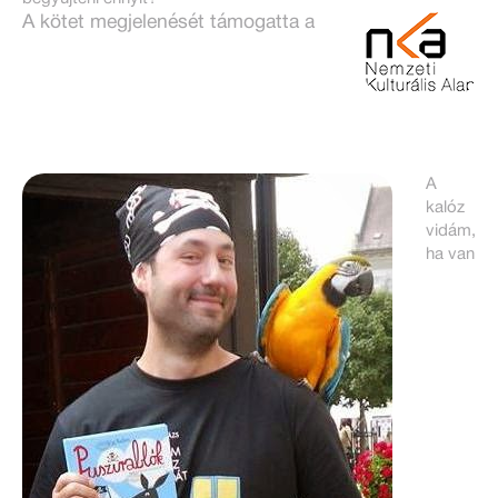
A kötet megjelenését támogatta a
A
kalóz
vidám,
ha van