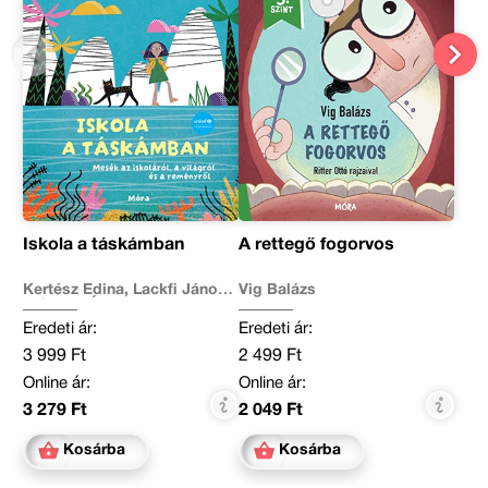
Iskola a táskámban
A rettegő fogorvos
Kertész Edina, Lackfi János,
Vig Balázs
Mészöly Ágnes, Miklya
Luzsányi Mónika, Molnár
Eredeti ár:
Eredeti ár:
Krisztina Rita, Szabó Imola
Julianna, Tamás Zsuzsa,
3 999 Ft
2 499 Ft
Tóth Krisztina, Várfalvy
Emőke, Vig Balázs
Online ár:
Online ár:
3 279 Ft
2 049 Ft
Kosárba
Kosárba