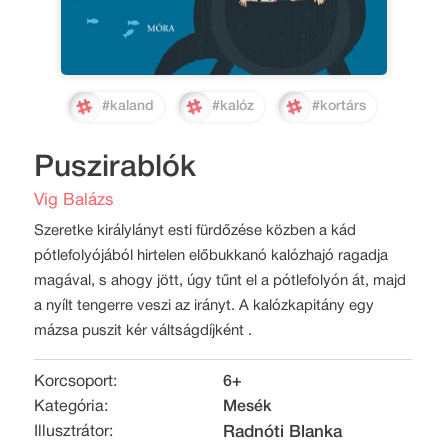
#kaland
#kalóz
#kortárs
Puszirablók
Vig Balázs
Szeretke királylányt esti fürdőzése közben a kád
pótlefolyójából hirtelen előbukkanó kalózhajó ragadja
magával, s ahogy jött, úgy tűnt el a pótlefolyón át, majd
a nyílt tengerre veszi az irányt. A kalózkapitány egy
mázsa puszit kér váltságdíjként .
Korcsoport:
6+
Kategória:
Mesék
Illusztrátor:
Radnóti Blanka