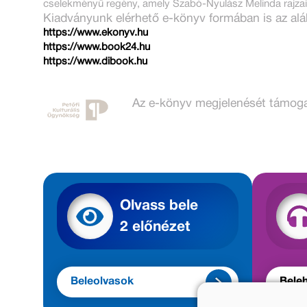
cselekményű regény, amely Szabó-Nyulász Melinda rajzaiv
Kiadványunk elérhető e-könyv formában is az alá
https://www.ekonyv.hu
https://www.book24.hu
https://www.dibook.hu
Az e-könyv megjelenését támogat
Olvass bele
2 előnézet
Beleolvasok
Beleh