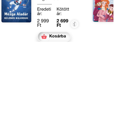
Eredeti
Kötött
E
ár:
ár:
ár
2 999
2 699
3
Ft
Ft
F
Kosárba