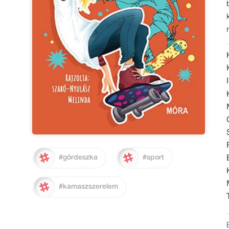
#gördeszka
#sport
#kamaszszerelem