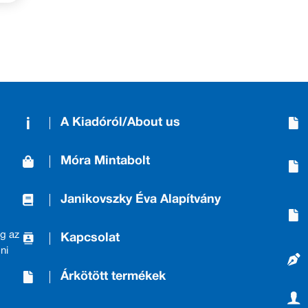
A Kiadóról/About us
Móra Mintabolt
Janikovszky Éva Alapítvány
g az
Kapcsolat
ni
Árkötött termékek