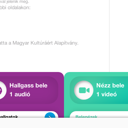
al jelenik meg.
bbi oldalakon:
ta a Magyar Kultúráért Alapítvány.
Hallgass bele
Nézz bele
1 audió
1 videó
allgatok
Belenézek