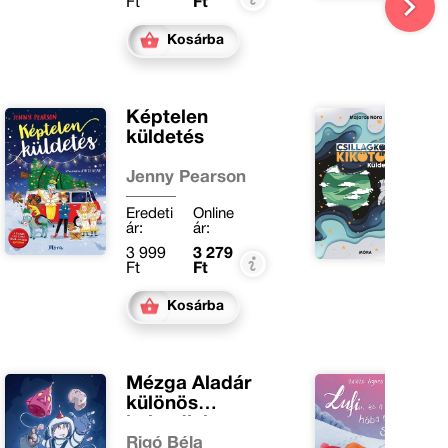
Ft
Ft
F
Kosárba
Képtelen
K
küldetés
C
k
Jenny Pearson
M
Eredeti
Online
E
ár:
ár:
ár
3 999
3 279
3
Ft
Ft
F
Kosárba
Mézga Aladár
L
különös
r
kalandjai
Rigó Béla
B