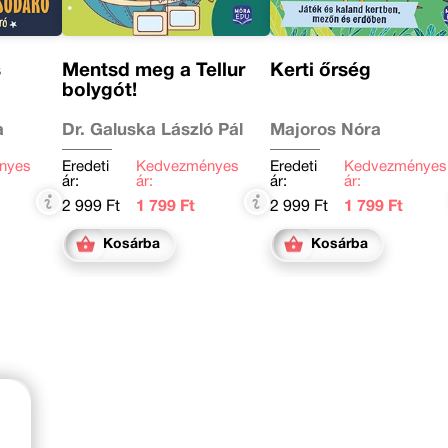
s
Mentsd meg a Tellur
Kerti őrség
bolygót!
a
Dr. Galuska László Pál
Majoros Nóra
nyes
Eredeti
Kedvezményes
Eredeti
Kedvezményes
ár:
ár:
ár:
ár:
2 999 Ft
1 799 Ft
2 999 Ft
1 799 Ft
Kosárba
Kosárba