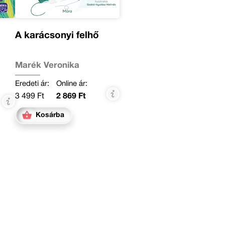
A karácsonyi felhő
Marék Veronika
Eredeti ár:
Online ár:
3 499 Ft
2 869 Ft
Kosárba