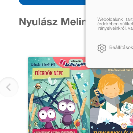
Weboldalunk tar
Nyulász Melinda továb
érdekében sütiket
irányelveinkről, 
Beállítások