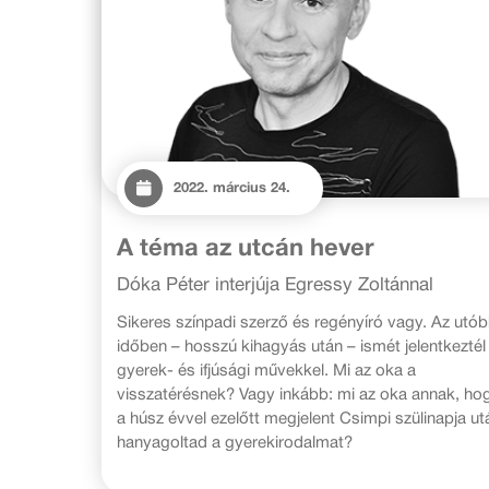
2022. március 24.
A téma az utcán hever
Dóka Péter interjúja Egressy Zoltánnal
Sikeres színpadi szerző és regényíró vagy. Az utób
időben – hosszú kihagyás után – ismét jelentkeztél
gyerek- és ifjúsági művekkel. Mi az oka a
visszatérésnek? Vagy inkább: mi az oka annak, ho
a húsz évvel ezelőtt megjelent Csimpi szülinapja ut
hanyagoltad a gyerekirodalmat?