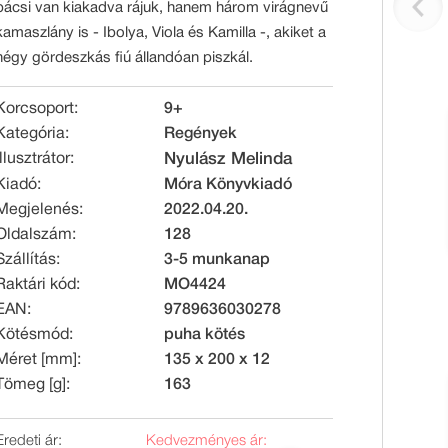
bácsi van kiakadva rájuk, hanem három virágnevű
kamaszlány is - Ibolya, Viola és Kamilla -, akiket a
négy gördeszkás fiú állandóan piszkál.
Korcsoport:
9+
Kategória:
Regények
Illusztrátor:
Nyulász Melinda
Kiadó:
Móra Könyvkiadó
Megjelenés:
2022.04.20.
Oldalszám:
128
Szállítás:
3-5 munkanap
Raktári kód:
MO4424
EAN:
9789636030278
Kötésmód:
puha kötés
Méret [mm]:
135 x 200 x 12
Tömeg [g]:
163
Eredeti ár:
Kedvezményes ár: