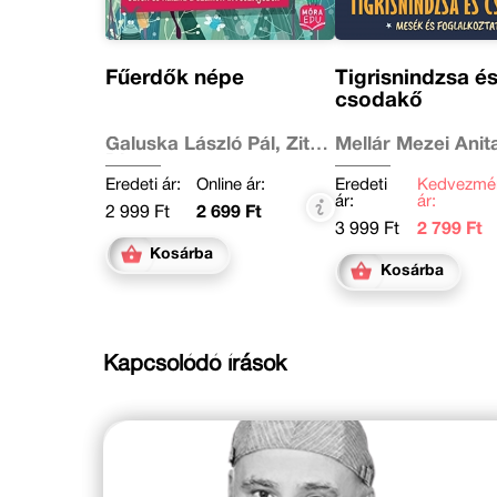
Fűerdők népe
Tigrisnindzsa é
csodakő
Galuska László Pál, Zita
Mellár Mezei Anit
Diana
Eredeti ár:
Online ár:
Eredeti
Kedvezmé
ár:
ár:
2 999 Ft
2 699 Ft
3 999 Ft
2 799 Ft
Kosárba
Kosárba
Kapcsolódó írások