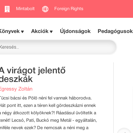
Mintabolt
Foreign Rights
Könyvek
Akciók
Újdonságok
Pedagógusok
A virágot jelentő
deszkák
Egressy Zoltán
Tücsi bácsi és Pölö néni fel vannak háborodva.
Hát pont itt, ezen a téren kell gördeszkázni ennek
a négy átkozott kölyöknek?! Ráadásul üvöltetik a
zenét! Lecsó, Pati, Buckó meg Metál - egyáltalán,
miféle nevek ezek? De nemcsak a néni meg a