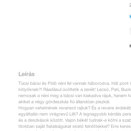
Leírás
Tücsi bácsi és Pölö néni fel vannak háborodva. Hát pont i
kölyöknek?! Ráadásul üvöltetik a zenét! Lecsó, Pati, Buc
nemcsak a néni meg a bácsi van kiakadva rájuk, hanem hár
akiket a négy gördeszkás fiú állandóan piszkál.
Hogyan vehetnének revansot rajtuk? És a revans érdeké
egyáltalán nem virágnevű Lilit? A legnagyobb kérdés persz
és a deszkások között. Vajon békét tudnak-e kötni a szab
titokban saját fiatalságukat sirató felnőttekkel? Erre kere