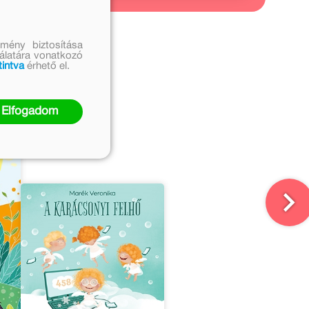
mény biztosítása
nálatára vonatkozó
tintva
érhető el.
Elfogadom