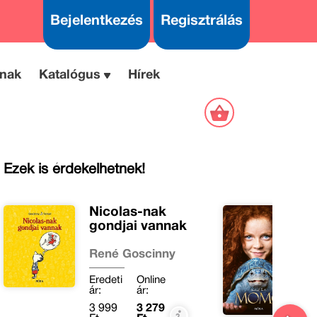
Bejelentkezés
Regisztrálás
nak
Katalógus
Hírek
Ezek is érdekelhetnek!
Nicolas-nak
gondjai vannak
René Goscinny
M
Eredeti
Online
E
ár:
ár:
ár
3 999
3 279
3