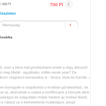
2 499 Ft
700 Ft
Készleten
Mennyiség:
Kosárba
tt, ezen a téren kell gördeszkázni ennek a négy átkozott
kó meg Metál - egyáltalán, miféle nevek ezek? De
om virágnevű kamaszlány is - Ibolya, Viola és Kamilla -,
ben bevegyék-e csapatukba a kiválóan gördeszkázó, de
e az, elsimulnak-e valaha a konfliktusok a környék lakói
adságot és száguldást imádó fiatalok az örökké fáradt,
si a választ ez a letehetetlenül mulatságos, pergő