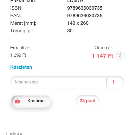
Raktári kód:
LDI579
ISBN:
9789636030735
EAN:
9789636030735
Méret [mm]:
140 x 260
Tömeg [g]:
80
Eredeti ár:
Online ár:
1 399 Ft
1 147 Ft
Készleten
Mennyiség:
23 pont
Kosárba
Leírás