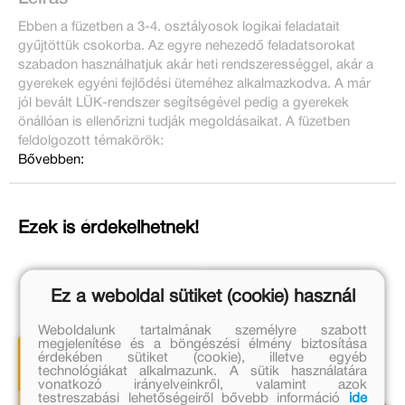
Ebben a füzetben a 3-4. osztályosok logikai feladatait
gyűjtöttük csokorba. Az egyre nehezedő feladatsorokat
szabadon használhatjuk akár heti rendszerességgel, akár a
gyerekek egyéni fejlődési üteméhez alkalmazkodva. A már
jól bevált LÜK-rendszer segítségével pedig a gyerekek
önállóan is ellenőrizni tudják megoldásaikat. A füzetben
feldolgozott témakörök:
Bővebben:
Ezek is érdekelhetnek!
Ez a weboldal sütiket (cookie) használ
Weboldalunk tartalmának személyre szabott
megjelenítése és a böngészési élmény biztosítása
érdekében sütiket (cookie), illetve egyéb
technológiákat alkalmazunk. A sütik használatára
vonatkozó irányelveinkről, valamint azok
testreszabási lehetőségeiről bővebb információ
ide