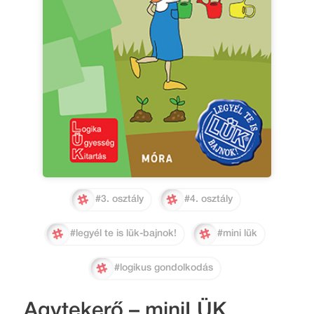
#3. osztály
#4. osztály
#legyél te is lük-bajnok!
#mini lük
#logikus gondolkodás
Agytekerő – miniLÜK