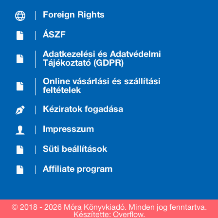
Foreign Rights
ÁSZF
Adatkezelési és Adatvédelmi
Tájékoztató (GDPR)
Online vásárlási és szállítási
feltételek
Kéziratok fogadása
Impresszum
Süti beállítások
Affiliate program
© 2018 - 2026 Móra Könyvkiadó.
Minden jog fenntartva.
Készítette: Overflow.