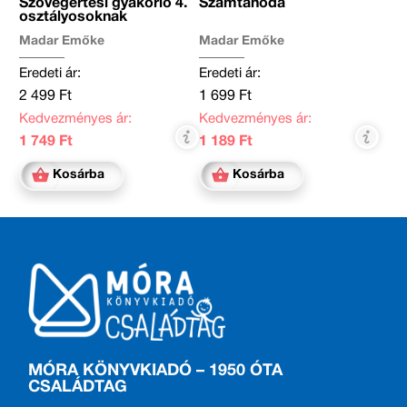
Szövegértési gyakorló 4.
Számtanoda
osztályosoknak
Madar Emőke
Madar Emőke
Eredeti ár:
Eredeti ár:
2 499 Ft
1 699 Ft
Kedvezményes ár:
Kedvezményes ár:
1 749 Ft
1 189 Ft
Kosárba
Kosárba
MÓRA KÖNYVKIADÓ – 1950 ÓTA
CSALÁDTAG