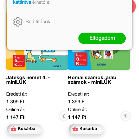
kattintva
érhető el.
Beállítások
Elfogadom
Játékos német 4. -
Római számok, arab
miniLÜK
számok - miniLÜK
Eredeti ár:
Eredeti ár:
1 399 Ft
1 399 Ft
Online ár:
Online ár:
1 147 Ft
1 147 Ft
Kosárba
Kosárba