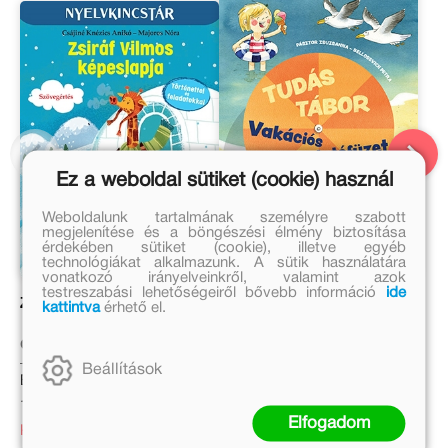
Ez a weboldal sütiket (cookie) használ
Weboldalunk tartalmának személyre szabott
megjelenítése és a böngészési élmény biztosítása
érdekében sütiket (cookie), illetve egyéb
technológiákat alkalmazunk. A sütik használatára
vonatkozó irányelveinkről, valamint azok
testreszabási lehetőségeiről bővebb információ
ide
Zsiráf Vilmos képeslapja
Tudás Tábor
kattintva
érhető el.
Csájiné Knézics Anikó,
Bellosevich Petra, Pásztor
Majoros Nóra
Zsuzsanna
Beállítások
Eredeti ár:
Eredeti ár:
1 699 Ft
1 999 Ft
Elfogadom
Kedvezményes ár:
Kedvezményes ár: