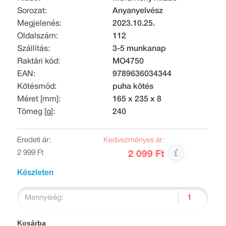
Sorozat:
Anyanyelvész
Megjelenés:
2023.10.25.
Oldalszám:
112
Szállítás:
3-5 munkanap
Raktári kód:
MO4750
EAN:
9789636034344
Kötésmód:
puha kötés
Méret [mm]:
165 x 235 x 8
Tömeg [g]:
240
Eredeti ár:
Kedvezményes ár:
2 999 Ft
2 099 Ft
Készleten
Mennyiség:
Kosárba