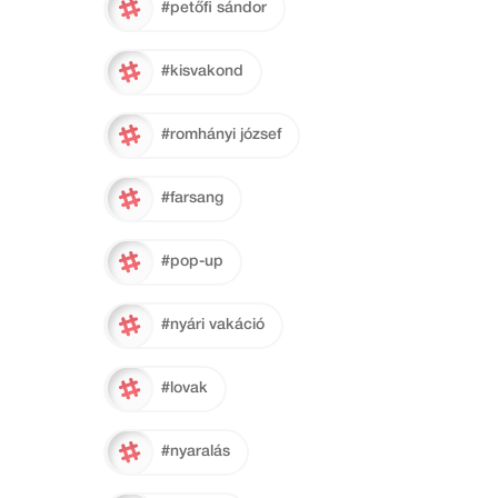
#petőfi sándor
#kisvakond
#romhányi józsef
#farsang
#pop-up
#nyári vakáció
#lovak
#nyaralás