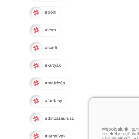
#póni
#vers
#sci-fi
#kutyák
#matricás
#fantasy
#dinoszaurusz
Weboldalunk tar
érdekében sütiket
#járművek
irányelveinkről, 