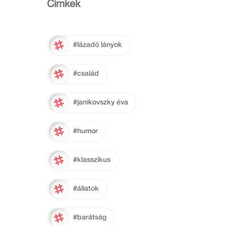
Cimkék
#lázadó lányok
#család
#janikovszky éva
#humor
#klasszikus
#állatok
#barátság