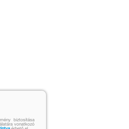
mény biztosítása
nálatára vonatkozó
tintva
érhető el.