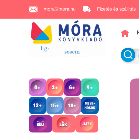
mora@mora.hu
Fizetés és szállítás