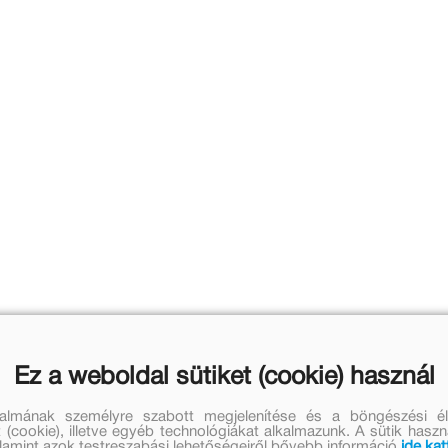
Ez a weboldal sütiket (cookie) használ
talmának személyre szabott megjelenítése és a böngészési él
 (cookie), illetve egyéb technológiákat alkalmazunk. A sütik hasz
valamint azok testreszabási lehetőségeiről bővebb információ
ide kat