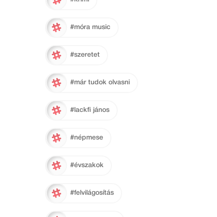
#móra music
#szeretet
#már tudok olvasni
#lackfi jános
#népmese
#évszakok
#felvilágosítás