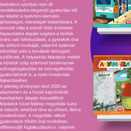
tanórákon azonban nem áll
rendelkezésére elegendő gyakorlási idő
és feladat a nyelvtani elemzési
jártasságok, készségek kialakítására. A
sorozat célja a szerző több évtizedes
tapasztalata alapján segíteni a tanítók
órára való felkészülését, a gyerekek órai
és otthoni munkáját, valamint szakmai
irányítást adni a tanulását támogató
szülőknek. A helyesírási feladatok mellett
a kötetek szép számmal tartalmaznak
szövegkiegészítési és szövegalkotási
gyakorlatokat is, a nyelvi kreativitás
fejlesztéséhez.
A jelenleg érvényben lévő 2020-as
alaptanterv és a hozzá kapcsolódó
kerettanterv alapján összeállított
feladatok közel feléhez megoldási kulcs
is készült, lehetővé téve az otthoni, illetve
önellenőrzést. A megoldás nélküli
gyakorlatok főként órai munkában,
differenciált foglalkozásokon, valamint