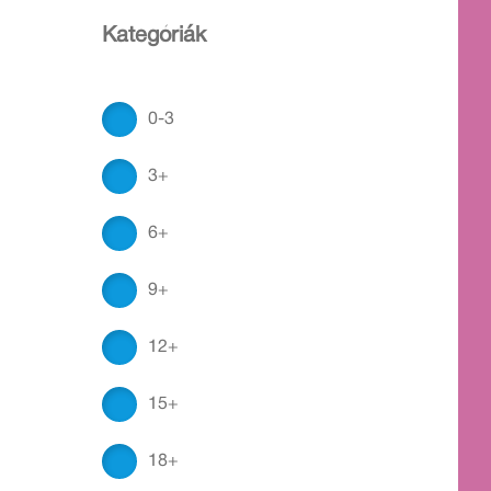
Kategóriák
0-3
3+
6+
9+
12+
15+
18+