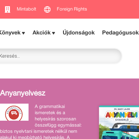
Mintabolt
Foreign Rights
Könyvek
Akciók
Újdonságok
Pedagógusok
Anyanyelvész
A grammatikai
ismeretek és a
helyesírás szorosan
összefügg egymással:
biztos nyelvtani ismeretek nélkül nem
alakul ki megbízható helyesírás. A