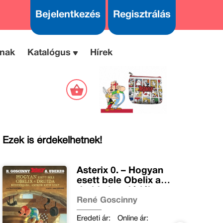
Bejelentkezés
Regisztrálás
nak
Katalógus
Hírek
Ezek is érdekelhetnek!
Asterix 0. – Hogyan
esett bele Obelix a
druida kondérjába,
amikor kicsi volt
René Goscinny
Eredeti ár:
Online ár: