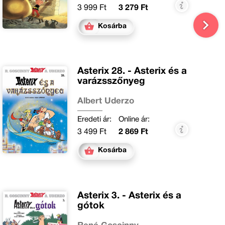
3 999 Ft
3 279 Ft
Kosárba
Asterix 28. - Asterix és a
varázsszőnyeg
Albert Uderzo
Eredeti ár:
Online ár:
3 499 Ft
2 869 Ft
Kosárba
Asterix 3. - Asterix és a
gótok