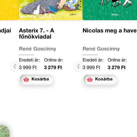
djai
Asterix 7. - A
Nicolas meg a have
főnökviadal
René Goscinny
René Goscinny
Eredeti ár:
Online ár:
Eredeti ár:
Online ár:
3 999 Ft
3 279 Ft
3 999 Ft
3 279 Ft
Kosárba
Kosárba