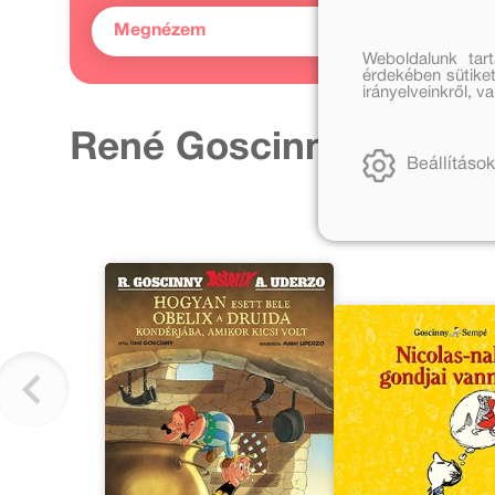
Megnézem
Weboldalunk tar
érdekében sütiket
irányelveinkről, 
René Goscinny további
Beállítások