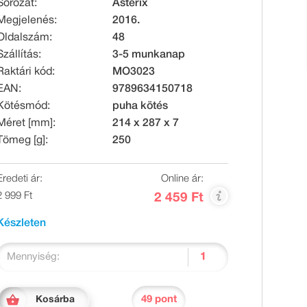
Sorozat:
Asterix
Megjelenés:
2016.
Oldalszám:
48
Szállítás:
3-5 munkanap
Raktári kód:
MO3023
EAN:
9789634150718
Kötésmód:
puha kötés
Méret [mm]:
214 x 287 x 7
Tömeg [g]:
250
Eredeti ár:
Online ár:
2 999 Ft
2 459 Ft
Készleten
Mennyiség:
49 pont
Kosárba