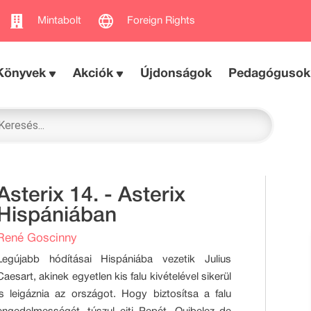
Mintabolt
Foreign Rights
Könyvek
Akciók
Újdonságok
Pedagógusok
Asterix 14. - Asterix
Hispániában
René Goscinny
Legújabb hódításai Hispániába vezetik Julius
Caesart, akinek egyetlen kis falu kivételével sikerül
is leigáznia az országot. Hogy biztosítsa a falu