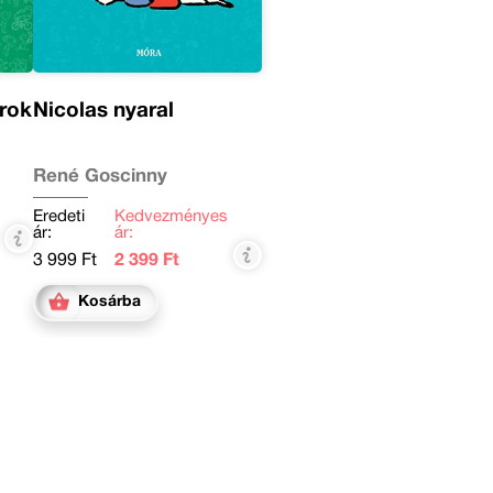
rok
Nicolas nyaral
René Goscinny
Eredeti
Kedvezményes
ár:
ár:
3 999 Ft
2 399 Ft
Kosárba