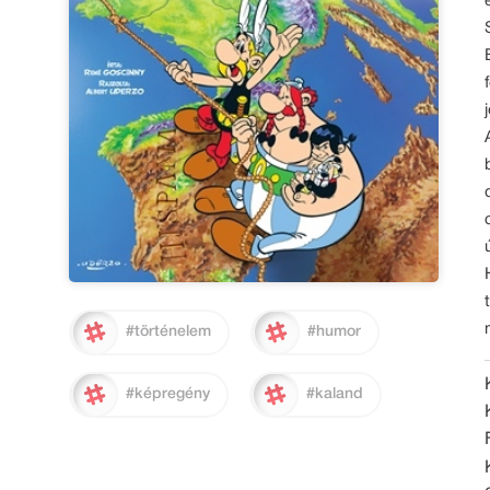
#történelem
#humor
#képregény
#kaland