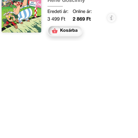
René Goscinny
Eredeti ár:
Online ár:
3 499 Ft
2 869 Ft
Kosárba