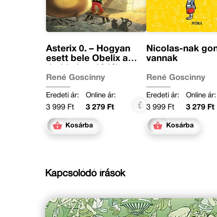
Asterix 0. – Hogyan
Nicolas-nak gon
esett bele Obelix a
vannak
druida kondérjába,
amikor kicsi volt
René Goscinny
René Goscinny
Eredeti ár:
Online ár:
Eredeti ár:
Online ár:
3 999 Ft
3 279 Ft
3 999 Ft
3 279 Ft
Kosárba
Kosárba
Kapcsolódó írások