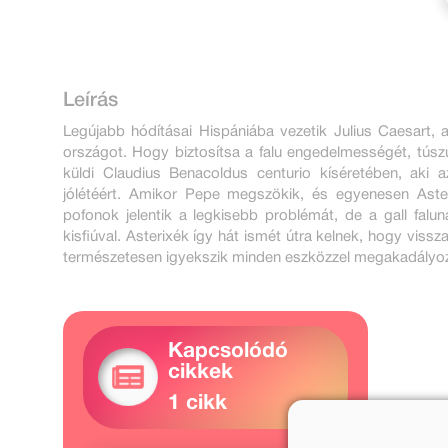
Leírás
Legújabb hódításai Hispániába vezetik Julius Caesart, aki
országot. Hogy biztosítsa a falu engedelmességét, túszul
küldi Claudius Benacoldus centurio kíséretében, aki a
jólétéért. Amikor Pepe megszökik, és egyenesen Aster
pofonok jelentik a legkisebb problémát, de a gall fal
kisfiúval. Asterixék így hát ismét útra kelnek, hogy vissz
természetesen igyekszik minden eszközzel megakadályozni.
Kapcsolódó
cikkek
1 cikk