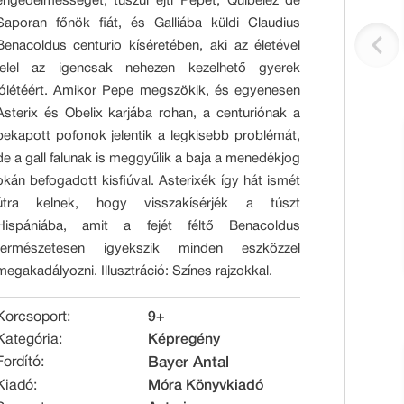
engedelmességét, túszul ejti Pepét, Quibelez de
Saporan főnök fiát, és Galliába küldi Claudius
Benacoldus centurio kíséretében, aki az életével
felel az igencsak nehezen kezelhető gyerek
jólétéért. Amikor Pepe megszökik, és egyenesen
Asterix és Obelix karjába rohan, a centuriónak a
bekapott pofonok jelentik a legkisebb problémát,
de a gall falunak is meggyűlik a baja a menedékjog
okán befogadott kisfiúval. Asterixék így hát ismét
útra kelnek, hogy visszakísérjék a túszt
Hispániába, amit a fejét féltő Benacoldus
természetesen igyekszik minden eszközzel
megakadályozni. Illusztráció: Színes rajzokkal.
Korcsoport:
9+
Kategória:
Képregény
Fordító:
Bayer Antal
Kiadó:
Móra Könyvkiadó