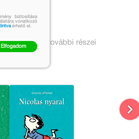
mény biztosítása
nálatára vonatkozó
tintva
érhető el.
A sorozat további részei
Elfogadom