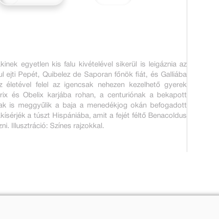
nek egyetlen kis falu kivételével sikerül is leigáznia az
 ejti Pepét, Quibelez de Saporan főnök fiát, és Galliába
z életével felel az igencsak nehezen kezelhető gyerek
ix és Obelix karjába rohan, a centuriónak a bekapott
unak is meggyűlik a baja a menedékjog okán befogadott
akísérjék a túszt Hispániába, amit a fejét féltő Benacoldus
 Illusztráció: Színes rajzokkal.