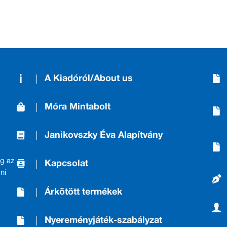
A Kiadóról/About us
Móra Mintabolt
Janikovszky Éva Alapítvány
g az
Kapcsolat
ni
Árkötött termékek
Nyereményjáték-szabályzat