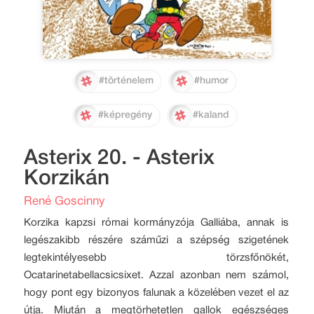
#történelem
#humor
#képregény
#kaland
Asterix 20. - Asterix
Korzikán
René Goscinny
Korzika kapzsi római kormányzója Galliába, annak is
legészakibb részére száműzi a szépség szigetének
legtekintélyesebb törzsfőnökét,
Ocatarinetabellacsicsixet. Azzal azonban nem számol,
hogy pont egy bizonyos falunak a közelében vezet el az
útja. Miután a megtörhetetlen gallok egészséges