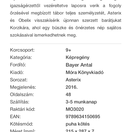
igazságérzettől vezéreltetve laposra verik a fogoly
őrzésével megbízott tábor teljes személyzetét, Asterix
és Obelix visszakísérik újonnan szerzett barátjukat
Korzikára, ahol egy büszke és önérzetes nép sajátos
szokásaival ismerkedhetnek meg.
Korcsoport:
9+
Kategória:
Képregény
Fordító:
Bayer Antal
Kiadó:
Móra Könyvkiadó
Sorozat:
Asterix
Megjelenés:
2016.
Oldalszám:
48
Szállítás:
3-5 munkanap
Raktári kód:
MO3020
EAN:
9789634150695
Kötésmód:
puha kötés
Méret [mm]:
215 x 287 x 7