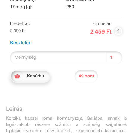
Tömeg [g]:
250
Eredeti ár:
Online ár:
2 999 Ft
2 459 Ft
Készleten
Mennyiség:
49 pont
Kosárba
Leírás
Korzika kapzsi római kormányzója Galliába, annak is
legészakibb részére száműzi a szépség szigetének
legtekintélyesebb törzsfőnökét, Ocatarinetabellacsicsixet.