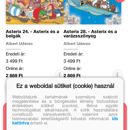
Asterix 24. - Asterix és a
Asterix 28. - Asterix és a
belgák
varázsszőnyeg
Albert Uderzo
Albert Uderzo
Eredeti ár:
Eredeti ár:
3 499 Ft
3 499 Ft
Online ár:
Online ár:
2 869 Ft
2 869 Ft
Ez a weboldal sütiket (cookie) használ
Kosárba
Kosárba
Weboldalunk tartalmának személyre szabott
megjelenítése és a böngészési élmény biztosítása
érdekében sütiket (cookie), illetve egyéb
technológiákat alkalmazunk. A sütik használatára
vonatkozó irányelveinkről, valamint azok
Kapcsolódó cikkek
testreszabási lehetőségeiről bővebb információ
ide
kattintva
érhető el.
1 cikk