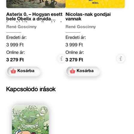
Asterix 0. – Hogyan esett
Nicolas-nak gondjai
bele Obelix a druida
vannak
kondérjába, amikor kicsi
René Goscinny
René Goscinny
volt
Eredeti ár:
Eredeti ár:
3 999 Ft
3 999 Ft
Online ár:
Online ár:
3 279 Ft
3 279 Ft
Kosárba
Kosárba
Kapcsolódó írások