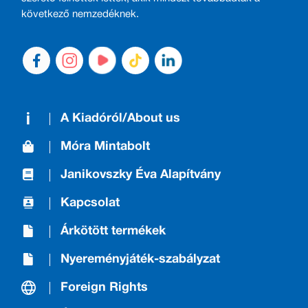
következő nemzedéknek.
A Kiadóról/About us
Móra Mintabolt
Janikovszky Éva Alapítvány
Kapcsolat
Árkötött termékek
Nyereményjáték-szabályzat
Foreign Rights