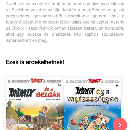
Azzal azonban nem számol, hogy pont egy bizonyos falunak
a közelében vezet el az útja. Miután a megtörhetetlen gallok
egészséges igazságérzettől vezéreltetve laposra verik a
fogoly őrzésével megbízott tábor teljes személyzetét, Asterix
és Obelix visszakísérik újonnan szerzett barátjukat Korzikára,
ahol egy büszke és önérzetes nép sajátos szokásaival
ismerkedhetnek meg.
Ezek is érdekelhetnek!