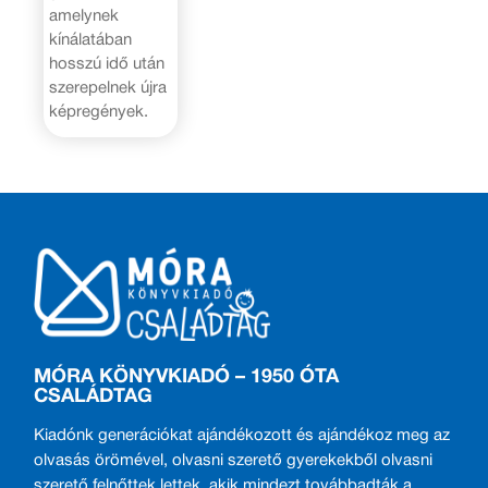
amelynek
kínálatában
hosszú idő után
szerepelnek újra
képregények.
MÓRA KÖNYVKIADÓ – 1950 ÓTA
CSALÁDTAG
Kiadónk generációkat ajándékozott és ajándékoz meg az
olvasás örömével, olvasni szerető gyerekekből olvasni
szerető felnőttek lettek, akik mindezt továbbadták a