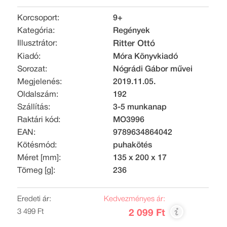
Korcsoport:
9+
Kategória:
Regények
Illusztrátor:
Ritter Ottó
Kiadó:
Móra Könyvkiadó
Sorozat:
Nógrádi Gábor művei
Megjelenés:
2019.11.05.
Oldalszám:
192
Szállítás:
3-5 munkanap
Raktári kód:
MO3996
EAN:
9789634864042
Kötésmód:
puhakötés
Méret [mm]:
135 x 200 x 17
Tömeg [g]:
236
Eredeti ár:
Kedvezményes ár:
3 499 Ft
2 099 Ft