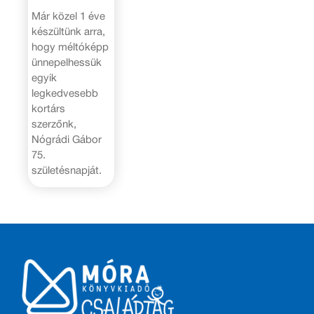
Már közel 1 éve
készültünk arra,
hogy méltóképp
ünnepelhessük
egyik
legkedvesebb
kortárs
szerzőnk,
Nógrádi Gábor
75.
születésnapját.