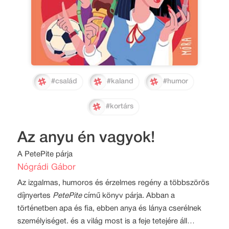
#család
#kaland
#humor
#kortárs
Az anyu én vagyok!
A PetePite párja
Nógrádi Gábor
Az izgalmas, humoros és érzelmes regény a többszörös
díjnyertes
PetePite
című könyv párja. Abban a
történetben apa és fia, ebben anya és lánya cserélnek
személyiséget. és a világ most is a feje tetejére áll…