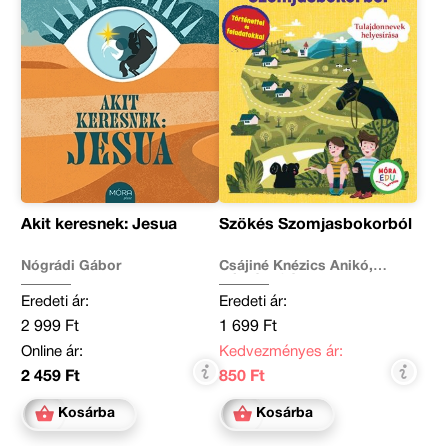
Akit keresnek: Jesua
Szökés Szomjasbokorból
Nógrádi Gábor
Csájiné Knézics Anikó,
Nógrádi Gábor
Eredeti ár:
Eredeti ár:
2 999 Ft
1 699 Ft
Online ár:
Kedvezményes ár:
2 459 Ft
850 Ft
Kosárba
Kosárba