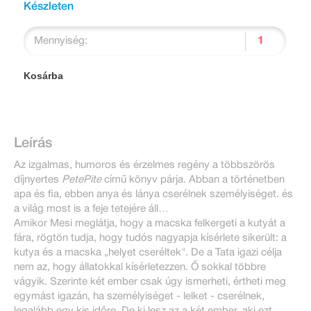
Készleten
Mennyiség:
Kosárba
Leírás
Az izgalmas, humoros és érzelmes regény a többszörös
díjnyertes
PetePite
című könyv párja. Abban a történetben
apa és fia, ebben anya és lánya cserélnek személyiséget. és
a világ most is a feje tetejére áll…
Amikor Mesi meglátja, hogy a macska felkergeti a kutyát a
fára, rögtön tudja, hogy tudós nagyapja kísérlete sikerült: a
kutya és a macska „helyet cseréltek". De a Tata igazi célja
nem az, hogy állatokkal kísérletezzen. Ő sokkal többre
vágyik. Szerinte két ember csak úgy ismerheti, értheti meg
egymást igazán, ha személyiséget - lelket - cserélnek,
legalább egy kis időre. De ki lesz az a két ember, aki ezt