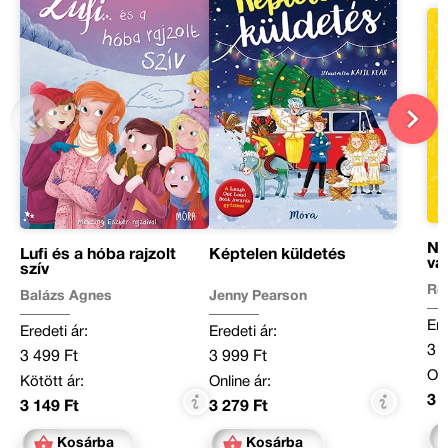
Ni
Lufi és a hóba rajzolt
Képtelen küldetés
va
szív
Re
Balázs Ágnes
Jenny Pearson
Ere
Eredeti ár:
Eredeti ár:
3 
3 499 Ft
3 999 Ft
Onl
Kötött ár:
Online ár:
3 
3 149 Ft
3 279 Ft
Kosárba
Kosárba