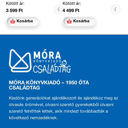
Kötött ár:
Kötött ár:
3 599 Ft
4 499 Ft
Kosárba
Kosárba
MÓRA KÖNYVKIADÓ – 1950 ÓTA
CSALÁDTAG
Kiadónk generációkat ajándékozott és ajándékoz meg az
olvasás örömével, olvasni szerető gyerekekből olvasni
szerető felnőttek lettek, akik mindezt továbbadták a
következő nemzedéknek.