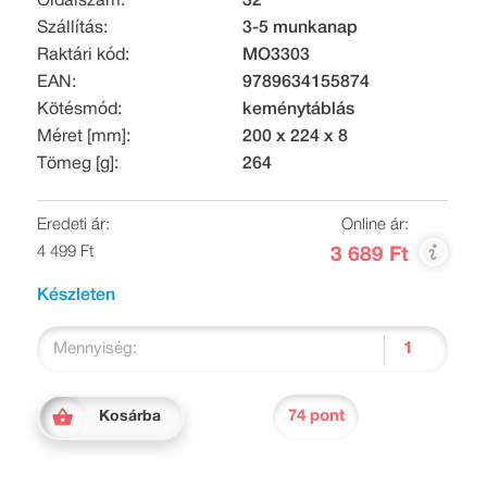
Oldalszám:
32
Szállítás:
3-5 munkanap
Raktári kód:
MO3303
EAN:
9789634155874
Kötésmód:
keménytáblás
Méret [mm]:
200 x 224 x 8
Tömeg [g]:
264
Eredeti ár:
Online ár:
4 499 Ft
3 689 Ft
Készleten
Mennyiség:
74 pont
Kosárba