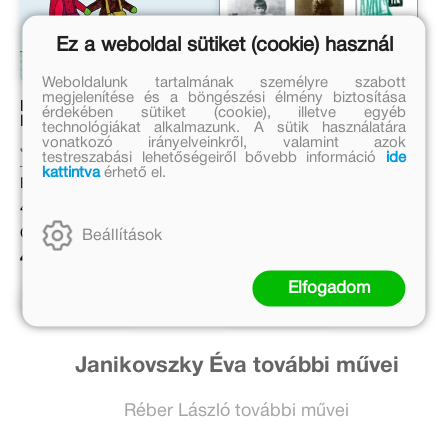
Ez a weboldal sütiket (cookie) használ
Weboldalunk tartalmának személyre szabott
megjelenítése és a böngészési élmény biztosítása
Ich gehe schon in den
Ob du’s glaubst oder nicht
érdekében sütiket (cookie), illetve egyéb
Kindergarten
technológiákat alkalmazunk. A sütik használatára
vonatkozó irányelveinkről, valamint azok
Janikovszky Éva
Janikovszky Éva
testreszabási lehetőségeiről bővebb információ
ide
kattintva
érhető el.
Eredeti ár:
Eredeti ár:
4 999 Ft
4 499 Ft
Online ár:
Online ár:
Beállítások
4 099 Ft
3 689 Ft
Elfogadom
Kosárba
Kosárba
Janikovszky Éva további művei
Réber László további művei