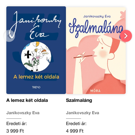
A lemez két oldala
Szalmaláng
Janikovszky Éva
Janikovszky Éva
Eredeti ár:
Eredeti ár:
3 999 Ft
4 999 Ft