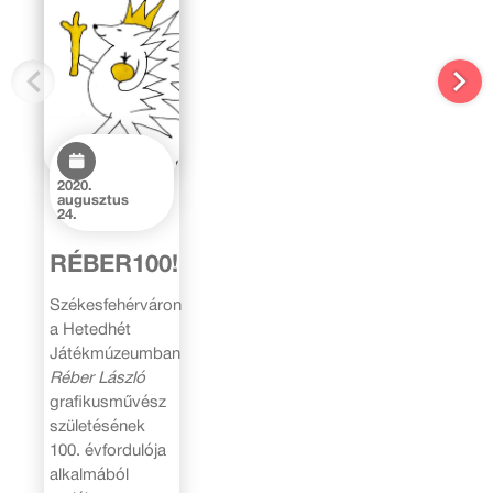
2020.
augusztus
24.
RÉBER100!
Székesfehérváron
a Hetedhét
Játékmúzeumban
Réber László
grafikusművész
születésének
100. évfordulója
alkalmából