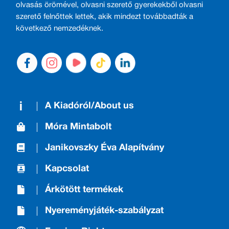
olvasás örömével, olvasni szerető gyerekekből olvasni
szerető felnőttek lettek, akik mindezt továbbadták a
következő nemzedéknek.
A Kiadóról/About us
Móra Mintabolt
Janikovszky Éva Alapítvány
Kapcsolat
Árkötött termékek
Nyereményjáték-szabályzat