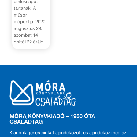
emléknapot
tartanak. A
műsor
időpontja: 2020.
augusztus 29.,
szombat 14
órától 22 óráig.
MÓRA KÖNYVKIADÓ – 1950 ÓTA
CSALÁDTAG
Kiadónk generációkat ajándékozott és ajándékoz meg az