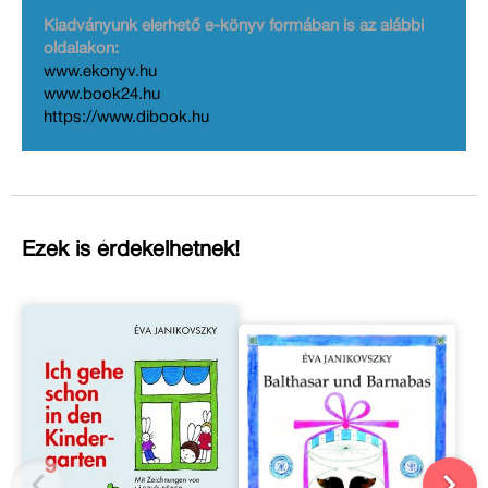
Kiadványunk elérhető e-könyv formában is az alábbi
oldalakon:
www.ekonyv.hu
www.book24.hu
https://www.dibook.hu
Ezek is érdekelhetnek!