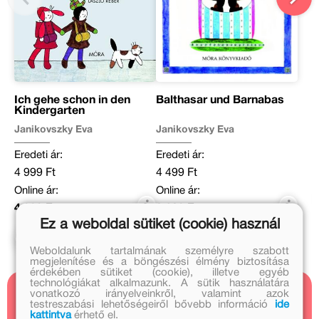
Ich gehe schon in den
Balthasar und Barnabas
Kindergarten
Janikovszky Éva
Janikovszky Éva
Eredeti ár:
Eredeti ár:
4 999 Ft
4 499 Ft
Online ár:
Online ár:
4 099 Ft
3 689 Ft
Ez a weboldal sütiket (cookie) használ
Kosárba
Kosárba
Weboldalunk tartalmának személyre szabott
megjelenítése és a böngészési élmény biztosítása
érdekében sütiket (cookie), illetve egyéb
technológiákat alkalmazunk. A sütik használatára
vonatkozó irányelveinkről, valamint azok
Kapcsolódó cikkek
testreszabási lehetőségeiről bővebb információ
ide
kattintva
érhető el.