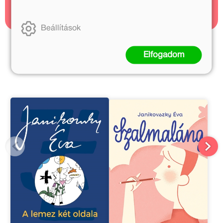
2 cikk
Beállítások
Janikovszky Éva további művei
Elfogadom
Réber László további művei