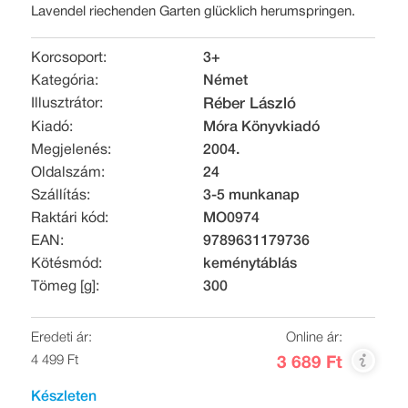
Lavendel riechenden Garten glücklich herumspringen.
Korcsoport:
3+
Kategória:
Német
Illusztrátor:
Réber László
Kiadó:
Móra Könyvkiadó
Megjelenés:
2004.
Oldalszám:
24
Szállítás:
3-5 munkanap
Raktári kód:
MO0974
EAN:
9789631179736
Kötésmód:
keménytáblás
Tömeg [g]:
300
Eredeti ár:
Online ár:
4 499 Ft
3 689 Ft
Készleten