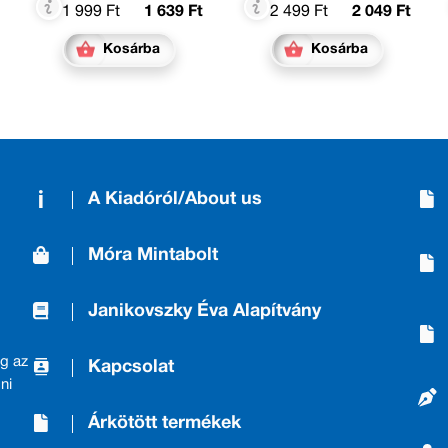
1 999 Ft
1 639 Ft
2 499 Ft
2 049 Ft
Kosárba
Kosárba
A Kiadóról/About us
Móra Mintabolt
Janikovszky Éva Alapítvány
g az
Kapcsolat
ni
Árkötött termékek