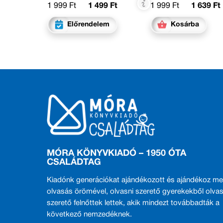
1 999 Ft
1 499 Ft
1 999 Ft
1 639 Ft
Előrendelem
Kosárba
MÓRA KÖNYVKIADÓ – 1950 ÓTA
CSALÁDTAG
Kiadónk generációkat ajándékozott és ajándékoz me
olvasás örömével, olvasni szerető gyerekekből olvas
szerető felnőttek lettek, akik mindezt továbbadták a
következő nemzedéknek.