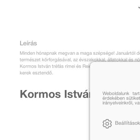
Leírás
Minden hónapnak megvan a maga szépsége! Januártól d
természet körforgásával, az évszakokkal, állatokkal és n
Kormos István tréfás rímei és Reich Károly feledhetetlen 
kerek esztendő.
Kormos István további
Weboldalunk tar
érdekében sütiket
irányelveinkről, 
Beállítások