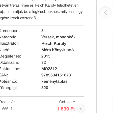
István tréfás rímei és Reich Károly feledhetetlen
rajzai mutatják be a legkisebbeknek, milyen is egy
egész kerek esztendő.
Korcsoport:
3+
Kategória:
Versek, mondókák
Illusztrátor:
Reich Károly
Kiadó:
Móra Könyvkiadó
Megjelenés:
2015.
Oldalszám:
32
Raktári kód:
MO2812
EAN:
9789634151678
Kötésmód:
keménytáblás
Tömeg [g]:
320
Eredeti ár:
Online ár:
1 999 Ft
1 639 Ft