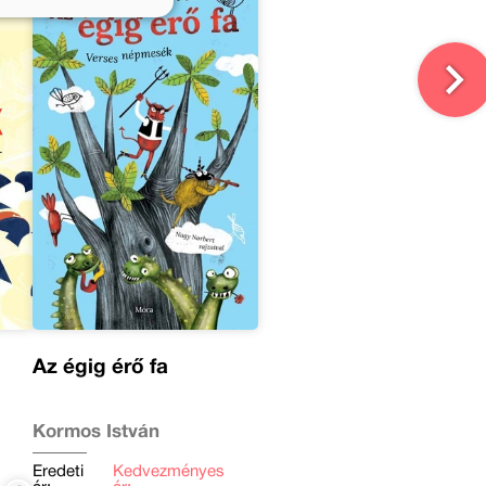
Az égig érő fa
Kormos István
Eredeti
Kedvezményes