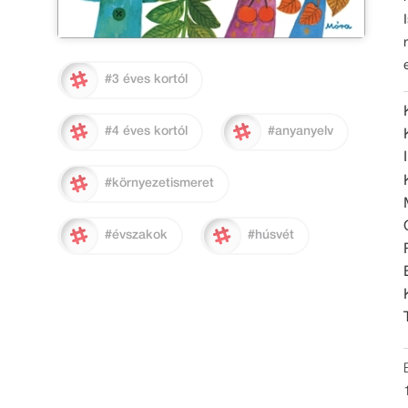
#3 éves kortól
#4 éves kortól
#anyanyelv
#környezetismeret
#évszakok
#húsvét