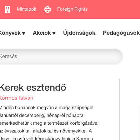
Mintabolt
Foreign Rights
Könyvek
Akciók
Újdonságok
Pedagógusok
Kerek esztendő
Kormos István
Minden hónapnak megvan a maga szépsége!
Januártól decemberig, hónapról hónapra
ismerkedhetünk meg a természet körforgásával,
az évszakokkal, állatokkal és növényekkel. A
klasszikussá vált képeskönyv lapjain Kormos