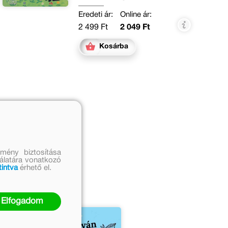
Eredeti ár:
Online ár:
2 499 Ft
2 049 Ft
Kosárba
mény biztosítása
i
nálatára vonatkozó
tintva
érhető el.
Elfogadom