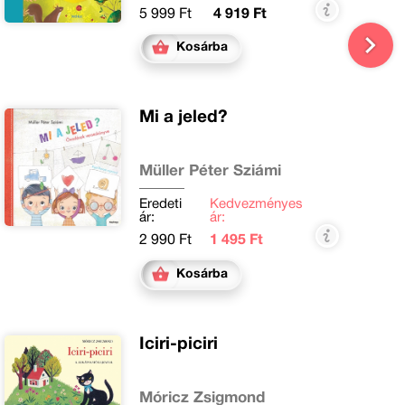
5 999 Ft
4 919 Ft
Kosárba
Mi a jeled?
Müller Péter Sziámi
Eredeti
Kedvezményes
ár:
ár:
2 990 Ft
1 495 Ft
Kosárba
Iciri-piciri
Móricz Zsigmond