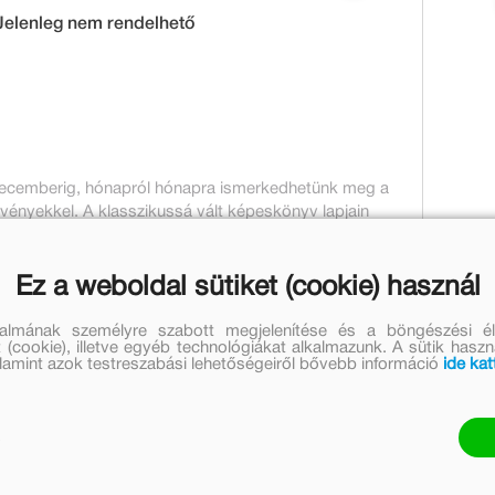
Jelenleg nem rendelhető
ecemberig, hónapról hónapra ismerkedhetünk meg a
övényekkel. A klasszikussá vált képeskönyv lapjain
rajzai mutatják be a legkisebbeknek, milyen is egy egész
Ez a weboldal sütiket (cookie) használ
 művei
talmának személyre szabott megjelenítése és a böngészési él
Reich Károly további műve
 (cookie), illetve egyéb technológiákat alkalmazunk. A sütik hasz
valamint azok testreszabási lehetőségeiről bővebb információ
ide kat