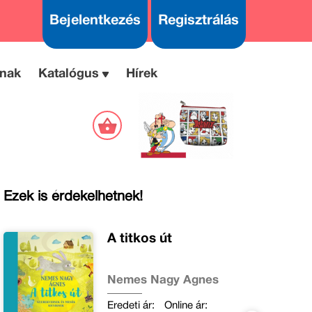
Bejelentkezés
Regisztrálás
nak
Katalógus
Hírek
Ezek is érdekelhetnek!
A titkos út
Nemes Nagy Ágnes
Eredeti ár:
Online ár: