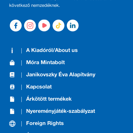
következő nemzedéknek.
A Kiadóról/About us
Móra Mintabolt
Janikovszky Éva Alapítvány
Kapcsolat
Árkötött termékek
Nyereményjáték-szabályzat
Foreign Rights