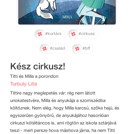
#kortárs
#cirkusz
#család
#bff
Kész cirkusz!
Titti és Milla a porondon
Turbuly Lilla
Tittire nagy meglepetés vár: rég nem látott
unokatestvére, Milla és anyukája a szomszédba
költöznek. Nem elég, hogy Milla karcsú, szőke hajú, és
egyszerűen gyönyörű, de anyukájához hasonlóan
cirkuszi kötéltáncos is, ami rögtön az iskola sztárjává
teszi - mert persze hova máshova járna, ha nem Titti