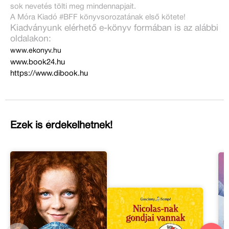
sok nevetés tölti meg mindennapjait.
A Móra Kiadó #BFF könyvsorozatának első kötete!
Kiadványunk elérhető e-könyv formában is az alábbi
oldalakon:
www.ekonyv.hu
www.book24.hu
https://www.dibook.hu
Ezek is érdekelhetnek!