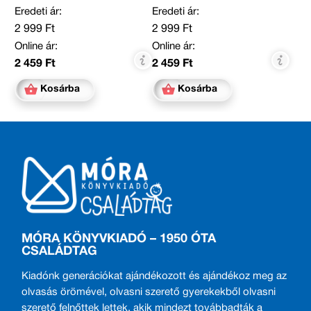
Eredeti ár:
Eredeti ár:
2 999 Ft
2 999 Ft
Online ár:
Online ár:
2 459 Ft
2 459 Ft
Kosárba
Kosárba
MÓRA KÖNYVKIADÓ – 1950 ÓTA
CSALÁDTAG
Kiadónk generációkat ajándékozott és ajándékoz meg az
olvasás örömével, olvasni szerető gyerekekből olvasni
szerető felnőttek lettek, akik mindezt továbbadták a