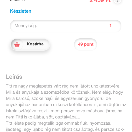
2 459 Ft
Készleten
Mennyiség:
49 pont
Kosárba
Leírás
Tittire nagy meglepetés vár: rég nem látott unokatestvére,
Milla és anyukája a szomszédba költöznek. Nem elég, hogy
Milla karcsú, szőke hajú, és egyszerűen gyönyörű, de
anyukájához hasonlóan cirkuszi kötéltáncos is, ami rögtön az
iskola sztárjává teszi - mert persze hova máshova járna, ha
nem Titti iskolájába, sőt, osztályába...
Titti élete pedig megtelik izgalommal: fiúk, nyomozás,
ijedtség, egy újabb rég nem látott családtag, és persze sok-