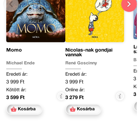
Lu
Momo
Nicolas-nak gondjai
sz
vannak
Ba
Michael Ende
René Goscinny
Ere
Eredeti ár:
Eredeti ár:
3 
3 999 Ft
3 999 Ft
Köt
Kötött ár:
Online ár:
3 
3 599 Ft
3 279 Ft
Kosárba
Kosárba