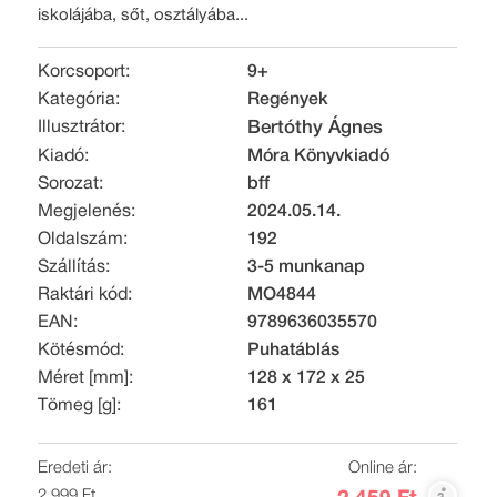
iskolájába, sőt, osztályába...
Korcsoport:
9+
Kategória:
Regények
Illusztrátor:
Bertóthy Ágnes
Kiadó:
Móra Könyvkiadó
Sorozat:
bff
Megjelenés:
2024.05.14.
Oldalszám:
192
Szállítás:
3-5 munkanap
Raktári kód:
MO4844
EAN:
9789636035570
Kötésmód:
Puhatáblás
Méret [mm]:
128 x 172 x 25
Tömeg [g]:
161
Eredeti ár:
Online ár:
2 999 Ft