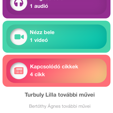
1 audió
Nézz bele
1 videó
Kapcsolódó cikkek
4 cikk
Turbuly Lilla további művei
Bertóthy Ágnes további művei