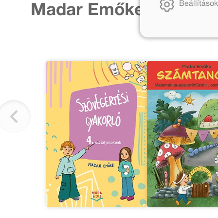
Beállítások
Madar Emőke további 