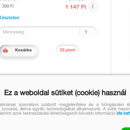
1 399 Ft
1 147 Ft
Készleten
Mennyiség:
23 pont
Kosárba
 gyűjtöttük csokorba. Az egyre nehezedő feladatsorokat
Ez a weboldal sütiket (cookie) használ
 a gyerekek egyéni fejlődési üteméhez alkalmazkodva. A
nállóan is ellenőrizni tudják megoldásaikat. A füzetben
talmának személyre szabott megjelenítése és a böngészési él
 (cookie), illetve egyéb technológiákat alkalmazunk. A sütik hasz
valamint azok testreszabási lehetőségeiről bővebb információ
ide kat