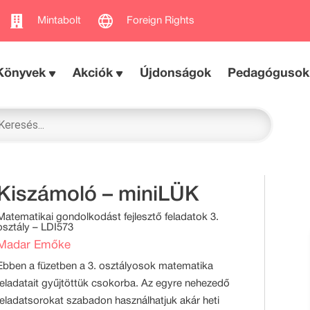
Mintabolt
Foreign Rights
Könyvek
Akciók
Újdonságok
Pedagógusok
Kiszámoló – miniLÜK
Matematikai gondolkodást fejlesztő feladatok 3.
osztály – LDI573
Madar Emőke
Ebben a füzetben a 3. osztályosok matematika
feladatait gyűjtöttük csokorba. Az egyre nehezedő
feladatsorokat szabadon használhatjuk akár heti