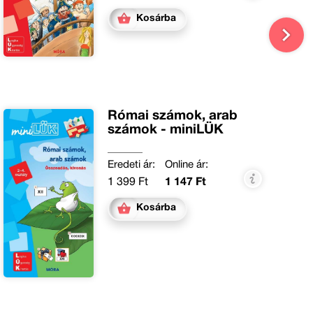
Kosárba
Római számok, arab
számok - miniLÜK
Eredeti ár:
Online ár:
1 399 Ft
1 147 Ft
Kosárba