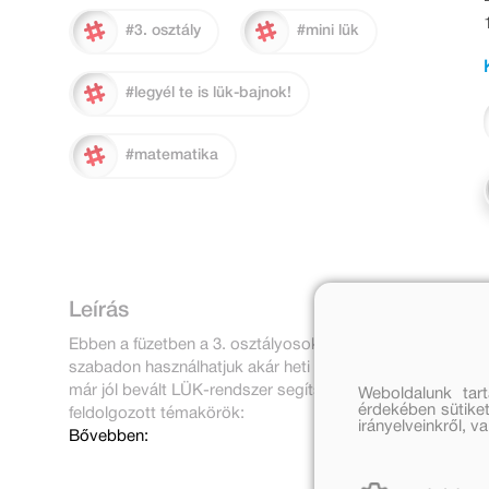
#3. osztály
#mini lük
#legyél te is lük-bajnok!
#matematika
Leírás
Ebben a füzetben a 3. osztályosok matematika feladatait
szabadon használhatjuk akár heti rendszerességgel, akár
már jól bevált LÜK-rendszer segítségével pedig a diákok ö
Weboldalunk tar
érdekében sütiket
feldolgozott témakörök:
irányelveinkről, 
Bővebben: