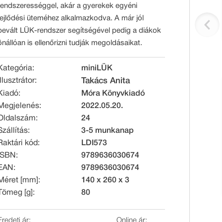
rendszerességgel, akár a gyerekek egyéni
fejlődési üteméhez alkalmazkodva. A már jól
bevált LÜK-rendszer segítségével pedig a diákok
önállóan is ellenőrizni tudják megoldásaikat.
Kategória:
miniLÜK
Illusztrátor:
Takács Anita
Kiadó:
Móra Könyvkiadó
Megjelenés:
2022.05.20.
Oldalszám:
24
Szállítás:
3-5 munkanap
Raktári kód:
LDI573
ISBN:
9789636030674
EAN:
9789636030674
Méret [mm]:
140 x 260 x 3
Tömeg [g]:
80
Eredeti ár:
Online ár: