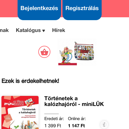
Bejelentkezés
Regisztrálás
nak
Katalógus
Hírek
Ezek is érdekelhetnek!
Történetek a
kalózhajóról - miniLÜK
Eredeti ár:
Online ár:
1 399 Ft
1 147 Ft