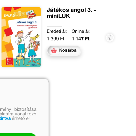
Játékos angol 3. -
miniLÜK
Eredeti ár:
Online ár:
1 399 Ft
1 147 Ft
Kosárba
mény biztosítása
nálatára vonatkozó
tintva
érhető el.