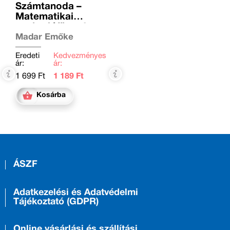
Számtanoda –
Matematikai
gyakorlófüzet 3.
osztályosoknak
Madar Emőke
Eredeti
Kedvezményes
ár:
ár:
1 699 Ft
1 189 Ft
Kosárba
ÁSZF
Adatkezelési és Adatvédelmi
Tájékoztató (GDPR)
Online vásárlási és szállítási