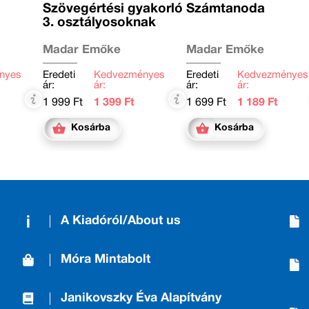
Szövegértési gyakorló
Számtanoda
3. osztályosoknak
Madar Emőke
Madar Emőke
nyes
Eredeti
Kedvezményes
Eredeti
Kedvezményes
ár:
ár:
ár:
ár:
1 999 Ft
1 399 Ft
1 699 Ft
1 189 Ft
Kosárba
Kosárba
A Kiadóról/About us
Móra Mintabolt
Janikovszky Éva Alapítvány