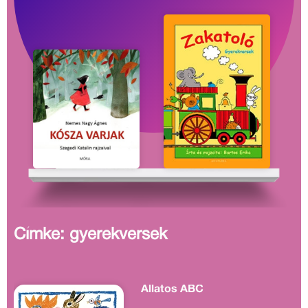
Címke: gyerekversek
Állatos ABC