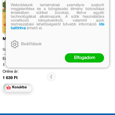
Weboldalunk tartalmának személyre szabott
megjelenítése és a böngészési élmény biztosítása
érdekében sütiket (cookie), illetve egyéb
technológiákat alkalmazunk. A sütik használatára
vonatkozó irányelveinkről, valamint azok
testreszabási lehetőségeiről bővebb információ
ide
kattintva
érhető el.
Marikáék háza
Beállítások
Szabó Magda
Elfogadom
Eredeti ár:
1 999 Ft
Online ár:
1 639 Ft
Kosárba