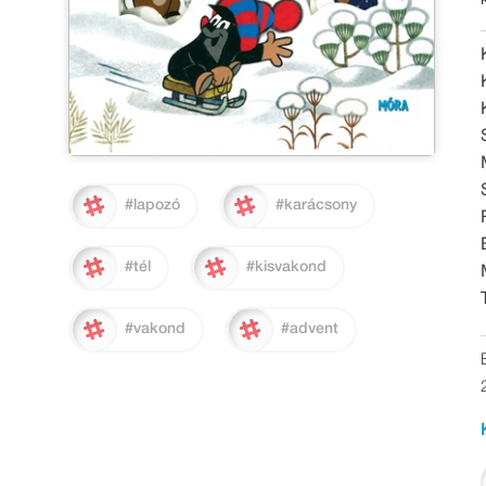
#lapozó
#karácsony
#tél
#kisvakond
#vakond
#advent