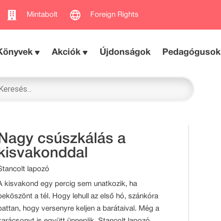
Mintabolt
Foreign Rights
Könyvek
Akciók
Újdonságok
Pedagógusok
Nagy csúszkálás a
kisvakonddal
Stancolt lapozó
A kisvakond egy percig sem unatkozik, ha
beköszönt a tél. Hogy lehull az első hó, szánkóra
pattan, hogy versenyre keljen a barátaival. Még a
karácsonyt is együtt ünneplik. Stancolt lapozó.