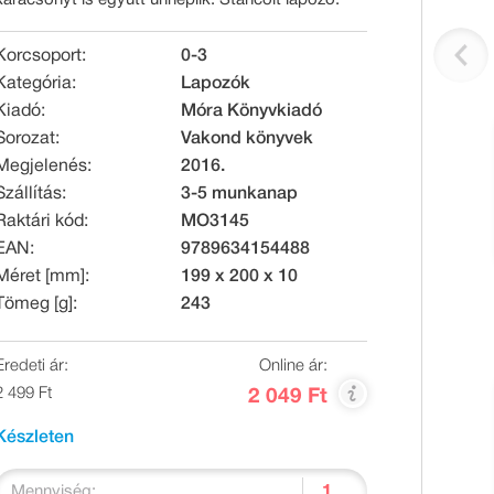
Korcsoport:
0-3
Kategória:
Lapozók
Kiadó:
Móra Könyvkiadó
Sorozat:
Vakond könyvek
Megjelenés:
2016.
Szállítás:
3-5 munkanap
Raktári kód:
MO3145
EAN:
9789634154488
Méret [mm]:
199 x 200 x 10
Tömeg [g]:
243
Eredeti ár:
Online ár:
2 499 Ft
2 049 Ft
Készleten
Mennyiség: