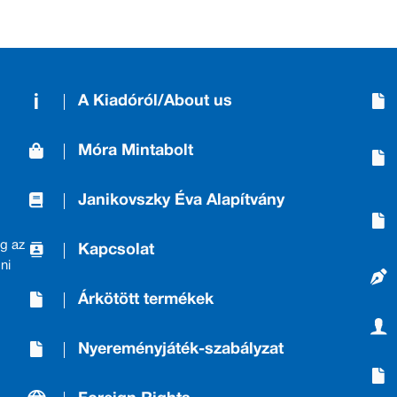
A Kiadóról/About us
Móra Mintabolt
Janikovszky Éva Alapítvány
g az
Kapcsolat
ni
Árkötött termékek
Nyereményjáték-szabályzat