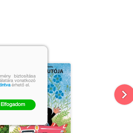
mény biztosítása
nálatára vonatkozó
tintva
érhető el.
Elfogadom