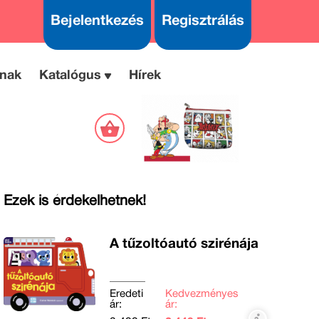
Bejelentkezés
Regisztrálás
nak
Katalógus
Hírek
Ezek is érdekelhetnek!
A tűzoltóautó szirénája
Eredeti
Kedvezményes
ár:
ár: