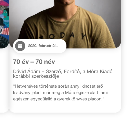
2020. február 24.
70 év – 70 név
Dávid Ádám – Szerző, Fordító, a Móra Kiadó
korábbi szerkesztője
"Hetvenéves története során annyi kincset érő
kiadvány jelent már meg a Móra égisze alatt, ami
egészen egyedülálló a gyerekkönyves piacon."