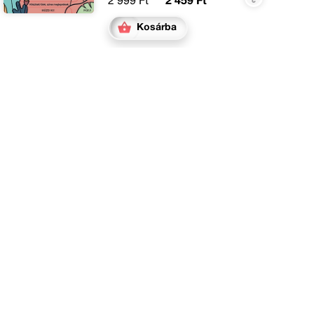
2 999 Ft
2 459 Ft
Kosárba