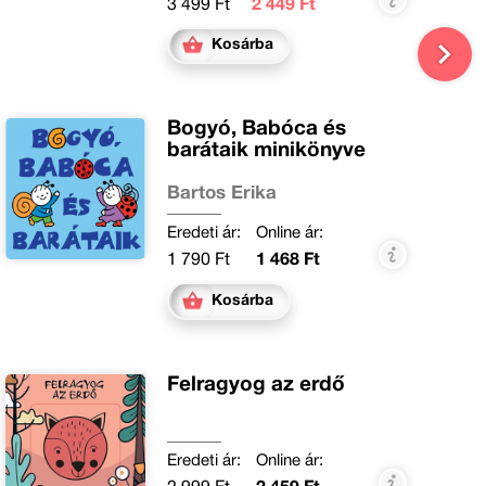
3 499 Ft
2 449 Ft
Kosárba
Bogyó, Babóca és
barátaik minikönyve
Bartos Erika
Eredeti ár:
Online ár:
1 790 Ft
1 468 Ft
Kosárba
Felragyog az erdő
Eredeti ár:
Online ár: