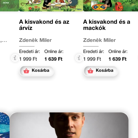
A kisvakond és az
A kisvakond és a
árvíz
mackók
,
Zdeněk Miler
Zdeněk Miler
Eredeti ár:
Online ár:
Eredeti ár:
Online ár:
1 999 Ft
1 639 Ft
1 999 Ft
1 639 Ft
Kosárba
Kosárba