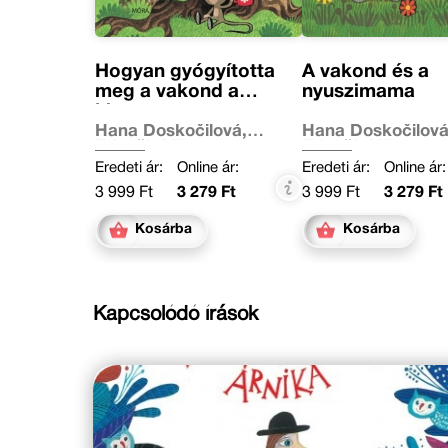
Hogyan gyógyította
A vakond és a
meg a vakond a
nyuszimama
kisegeret
Hana Doskočilová,
Hana Doskočilová
Zdeněk Miler
Zdeněk Miler
Eredeti ár:
Online ár:
Eredeti ár:
Online ár:
3 999 Ft
3 279 Ft
3 999 Ft
3 279 Ft
Kosárba
Kosárba
Kapcsolódó írások