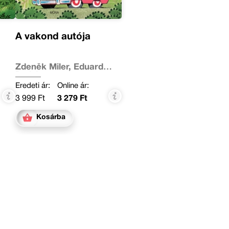
A vakond autója
Zdeněk Miler, Eduard
Petiska
Eredeti ár:
Online ár:
3 999 Ft
3 279 Ft
Kosárba