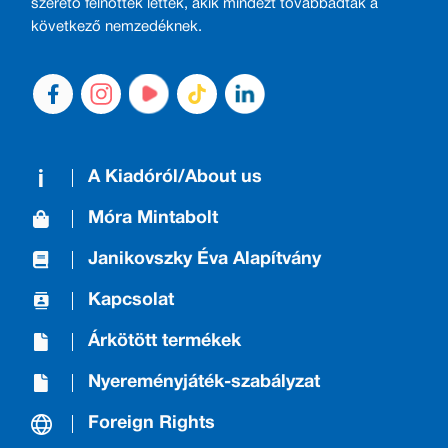
szerető felnőttek lettek, akik mindezt továbbadták a
következő nemzedéknek.
A Kiadóról/About us
Móra Mintabolt
Janikovszky Éva Alapítvány
Kapcsolat
Árkötött termékek
Nyereményjáték-szabályzat
Foreign Rights