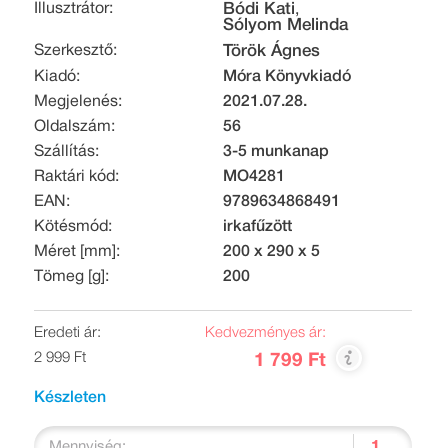
Illusztrátor:
Bódi Kati
,
Sólyom Melinda
Szerkesztő:
Török Ágnes
Kiadó:
Móra Könyvkiadó
Megjelenés:
2021.07.28.
Oldalszám:
56
Szállítás:
3-5 munkanap
Raktári kód:
MO4281
EAN:
9789634868491
Kötésmód:
irkafűzött
Méret [mm]:
200 x 290 x 5
Tömeg [g]:
200
Eredeti ár:
Kedvezményes ár:
2 999 Ft
1 799 Ft
Készleten
Mennyiség: