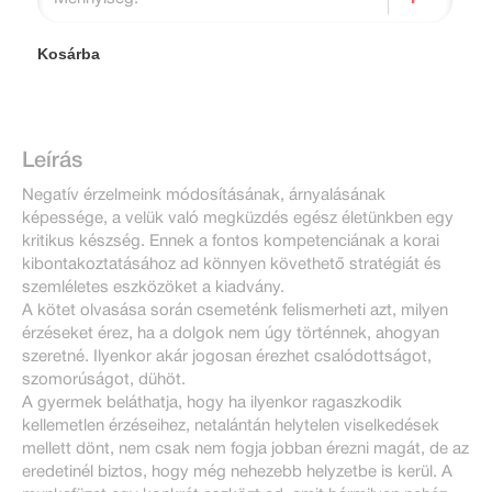
Kosárba
Leírás
Negatív érzelmeink módosításának, árnyalásának
képessége, a velük való megküzdés egész életünkben egy
kritikus készség. Ennek a fontos kompetenciának a korai
kibontakoztatásához ad könnyen követhető stratégiát és
szemléletes eszközöket a kiadvány.
A kötet olvasása során csemeténk felismerheti azt, milyen
érzéseket érez, ha a dolgok nem úgy történnek, ahogyan
szeretné. Ilyenkor akár jogosan érezhet csalódottságot,
szomorúságot, dühöt.
A gyermek beláthatja, hogy ha ilyenkor ragaszkodik
kellemetlen érzéseihez, netalántán helytelen viselkedések
mellett dönt, nem csak nem fogja jobban érezni magát, de az
eredetinél biztos, hogy még nehezebb helyzetbe is kerül. A