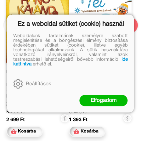
Ez a weboldal sütiket (cookie) használ
Weboldalunk tartalmának személyre szabott
megjelenítése és a böngészési élmény biztosítása
érdekében sütiket (cookie), illetve egyéb
technológiákat alkalmazunk. A sütik használatára
vonatkozó irányelveinkről, valamint azok
testreszabási lehetőségeiről bővebb információ
ide
kattintva
érhető el.
Hangkaland 1.
Csodálatos évszakok –
Tél
Beállítások
Kiss Rebeka
Olesia Kuzo
Eredeti ár:
Eredeti ár:
Elfogadom
2 999 Ft
1 699 Ft
Kötött ár:
Online ár:
2 699 Ft
1 393 Ft
Kosárba
Kosárba