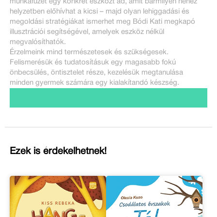
munkafüzet egy konkrét eszközt ad, amit bármilyen nehéz
helyzetben előhívhat a kicsi – majd olyan lehiggadási és
megoldási stratégiákat ismerhet meg Bódi Kati megkapó
illusztrációi segítségével, amelyek eszköz nélkül
megvalósíthatók.
Érzelmeink mind természetesek és szükségesek.
Felismerésük és tudatosításuk egy magasabb fokú
önbecsülés, öntisztelet része, kezelésük megtanulása
minden gyermek számára egy kialakítandó készség.
Ezek is érdekelhetnek!