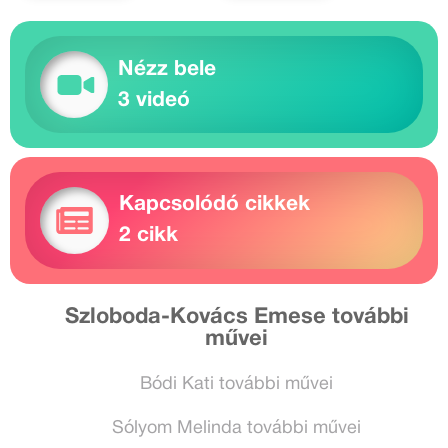
Nézz bele
3 videó
Kapcsolódó cikkek
2 cikk
Szloboda-Kovács Emese további
művei
Bódi Kati további művei
Sólyom Melinda további művei