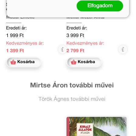
Szövegértési gyakorló 1.
Tigrisnindzsa és csodakő
Elfogadom
osztályosoknak
Madar Emőke
Mellár Mezei Anita
Eredeti ár:
Eredeti ár:
1 999 Ft
3 999 Ft
Kedvezményes ár:
Kedvezményes ár:
1 399 Ft
2 799 Ft
Kosárba
Kosárba
Mirtse Áron további művei
Török Ágnes további művei