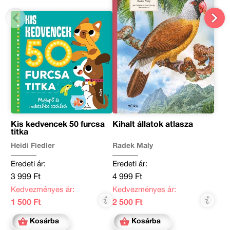
Kis kedvencek 50 furcsa
Kihalt állatok atlasza
titka
Heidi Fiedler
Radek Maly
Eredeti ár:
Eredeti ár:
3 999 Ft
4 999 Ft
Kedvezményes ár:
Kedvezményes ár:
1 500 Ft
2 500 Ft
Kosárba
Kosárba