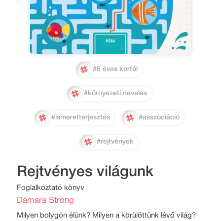
#6 éves kortól
#környezeti nevelés
#ismeretterjesztés
#asszociáció
#rejtvények
Rejtvényes világunk
Foglalkoztató könyv
Damara Strong
Milyen bolygón élünk? Milyen a körülöttünk lévő világ?