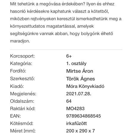
Mit tehetünk a megóvása érdekében? Ilyen és ehhez
hasonló kérdésekre kaphatunk választ a kötetből,
miközben rejtvényeken keresztül ismerkedhetünk meg a
környezettudatos magatartással, amelyek
segítségünkre vannak abban, hogy bolygónk élhető
maradjon.
Korcsoport:
6+
Kategória:
1. osztály
Fordító:
Mirtse Áron
Szerkesztő:
Török Ágnes
Kiadó:
Móra Könyvkiadó
Megjelenés:
2021.07.28.
Oldalszám:
64
Raktári kód:
MO4283
EAN:
9789634868545
Kötésmód:
irkafűzött
Méret [mm]:
200 x 290 x 7