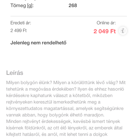
Tömeg [g]:
268
Eredeti ár:
Online ár:
2 499 Ft
2 049 Ft
Jelenleg nem rendelhető
Leírás
Milyen bolygón élünk? Milyen a körülöttünk lévő világ? Mit
tehetünk a megóvása érdekében? Ilyen és ehhez hasonló
kérdésekre kaphatunk választ a kötetből, miközben
rejtvényeken keresztül ismerkedhetünk meg a
környezettudatos magatartással, amelyek segítségünkre
vannak abban, hogy bolygónk élhető maradjon.
Minden rejtvényt érdekességek, kevésbé ismert tények
kísérnek földünkről, az ott élő lényekről, az emberek által
kifejtett hatásról, és arról, mit lehet tenni a dolgok