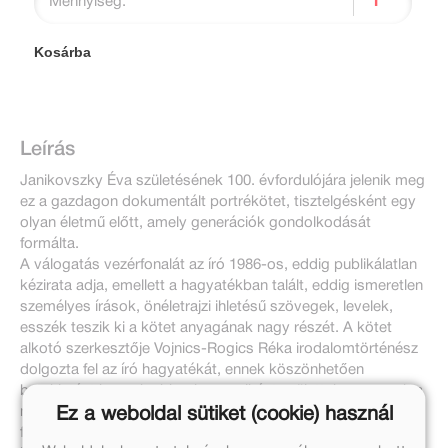
Mennyiség:
Kosárba
Leírás
Janikovszky Éva születésének 100. évfordulójára jelenik meg
ez a gazdagon dokumentált portrékötet, tisztelgésként egy
olyan életmű előtt, amely generációk gondolkodását
formálta.
A válogatás vezérfonalát az író 1986-os, eddig publikálatlan
kézirata adja, emellett a hagyatékban talált, eddig ismeretlen
személyes írások, önéletrajzi ihletésű szövegek, levelek,
esszék teszik ki a kötet anyagának nagy részét. A kötet
alkotó szerkesztője Vojnics-Rogics Réka irodalomtörténész
dolgozta fel az író hagyatékát, ennek köszönhetően
betekintést kapunk abba, hogy miként születtek meg azok a
művek, amelyek egyszerre szólnak gyerekekhez és
Ez a weboldal sütiket (cookie) használ
felnőttekhez itthon és a világ számos országában; s az is jól