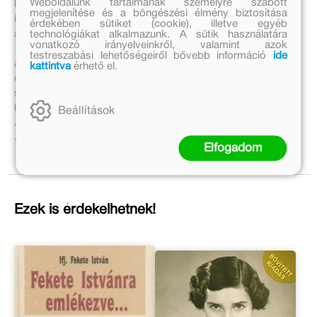
Weboldalunk tartalmának személyre szabott
látható, hogy Janikovszky Éva szerkesztői,
megjelenítése és a böngészési élmény biztosítása
irodalomszervezői munkásságának milyen sokat köszönhet
érdekében sütiket (cookie), illetve egyéb
a magyar gyerekirodalom.
technológiákat alkalmazunk. A sütik használatára
vonatkozó irányelveinkről, valamint azok
testreszabási lehetőségeiről bővebb információ
ide
A könyv nemcsak az irodalomtörténet iránt érdeklődő
kattintva
érhető el.
olvasókhoz szól, hanem mindazokhoz, akik ismerik és
szeretik Janikovszky Éva műveit – nemcsak emlékezés,
hanem párbeszédlehetőség is egy máig érvényes életművel.
Beállítások
Janikovszky Éva 100
35 könyv, 30 nyelven több millió olvasónak világszerte
Elfogadom
Ezek is érdekelhetnek!