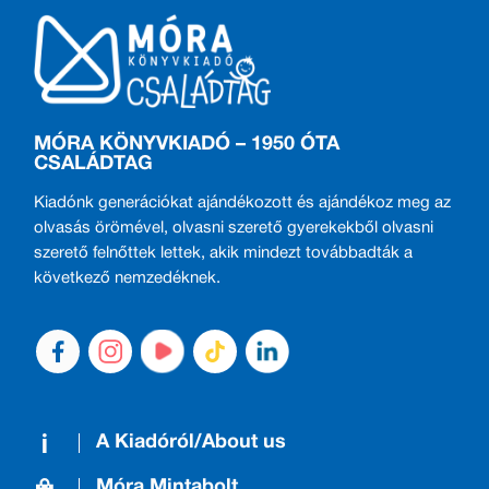
MÓRA KÖNYVKIADÓ – 1950 ÓTA
CSALÁDTAG
Kiadónk generációkat ajándékozott és ajándékoz meg az
olvasás örömével, olvasni szerető gyerekekből olvasni
szerető felnőttek lettek, akik mindezt továbbadták a
következő nemzedéknek.
A Kiadóról/About us
Móra Mintabolt