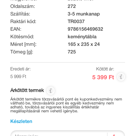
Oldalszám:
272
Szállítás:
3-5 munkanap
Raktári kód:
TR0037
EAN:
9786156469632
Kötésmód:
keménytábla
Méret [mm]:
165 x 235 x 24
Tömeg [g]:
725
Eredeti ár:
Kötött ár:
5 999 Ft
5 399 Ft
Árkötött termék
Árkötött termékre törzsvásárlói pont és kuponkedvezmény nem
váltható be, törzsvásárlói pont és egyéb kedvezmény nem
adható, továbbá az ingyenes kiszállítás értékhatár
megállapításánál nem vehető igénybe.
Készleten