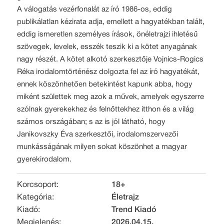
A válogatás vezérfonalát az író 1986-os, eddig
publikálatlan kézirata adja, emellett a hagyatékban talált,
eddig ismeretlen személyes írások, önéletrajzi ihletésű
szövegek, levelek, esszék teszik ki a kötet anyagának
nagy részét. A kötet alkotó szerkesztője Vojnics-Rogics
Réka irodalomtörténész dolgozta fel az író hagyatékát,
ennek köszönhetően betekintést kapunk abba, hogy
miként születtek meg azok a művek, amelyek egyszerre
szólnak gyerekekhez és felnőttekhez itthon és a világ
számos országában; s az is jól látható, hogy
Janikovszky Éva szerkesztői, irodalomszervezői
munkásságának milyen sokat köszönhet a magyar
gyerekirodalom.
Korcsoport:
18+
Kategória:
Életrajz
Kiadó:
Trend Kiadó
Megjelenés:
2026.04.15.