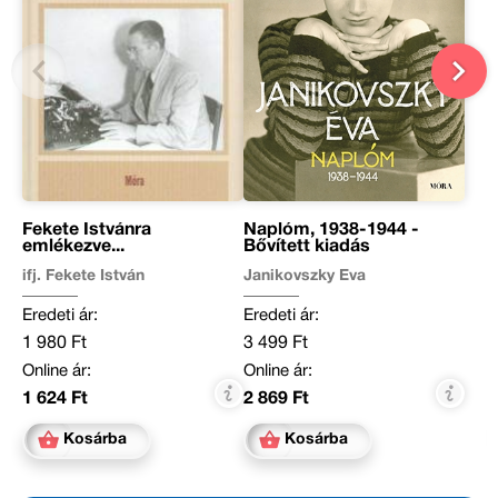
Fekete Istvánra
Naplóm, 1938-1944 -
emlékezve...
Bővített kiadás
ifj. Fekete István
Janikovszky Éva
Eredeti ár:
Eredeti ár:
1 980 Ft
3 499 Ft
Online ár:
Online ár:
1 624 Ft
2 869 Ft
Kosárba
Kosárba