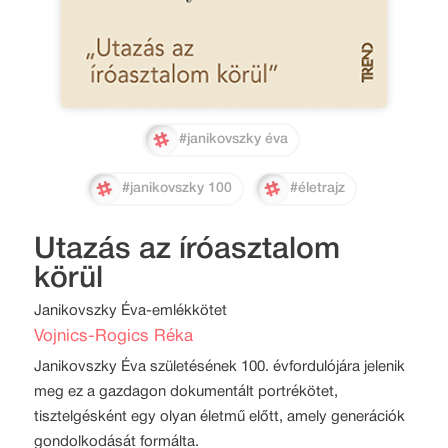
#janikovszky éva
#janikovszky 100
#életrajz
Utazás az íróasztalom
körül
Janikovszky Éva-emlékkötet
Vojnics-Rogics Réka
Janikovszky Éva születésének 100. évfordulójára jelenik
meg ez a gazdagon dokumentált portrékötet,
tisztelgésként egy olyan életmű előtt, amely generációk
gondolkodását formálta.