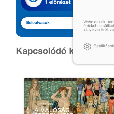
1 előnézet
Weboldalunk tar
Beleolvasok
Meg
érdekében sütiket
irányelveinkről, 
Beállítások
Kapcsolódó kiadványo