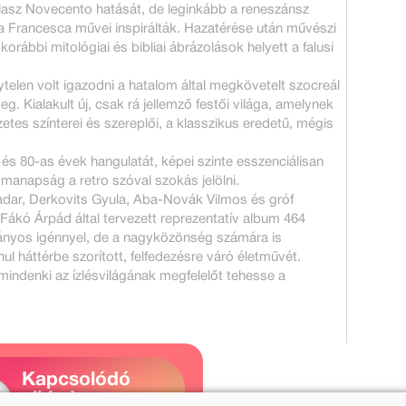
 olasz Novecento hatását, de leginkább a reneszánsz
lla Francesca művei inspirálták. Hazatérése után művészi
korábbi mitológiai és bibliai ábrázolások helyett a falusi
elen volt igazodni a hatalom által megkövetelt szocreál
g. Kialakult új, csak rá jellemző festői világa, amelynek
tes színterei és szereplői, a klasszikus eredetű, mégis
s 80-as évek hangulatát, képei szinte esszenciálisan
t manapság a retro szóval szokás jelölni.
adar, Derkovits Gyula, Aba-Novák Vilmos és gróf
Fákó Árpád által tervezett reprezentatív album 464
ányos igénnyel, de a nagyközönség számára is
ul háttérbe szorított, felfedezésre váró életművét.
indenki az ízlésvilágának megfelelőt tehesse a
Kapcsolódó
cikkek