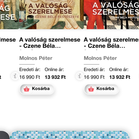
elmese
A valóság szerelmese
A valóság szerelme
- Czene Béla
- Czene Béla
festészete
festészete
Molnos Péter
Molnos Péter
Eredeti ár:
Online ár:
Eredeti ár:
Online ár:
t
16 990 Ft
13 932 Ft
16 990 Ft
13 932 Ft
Kosárba
Kosárba