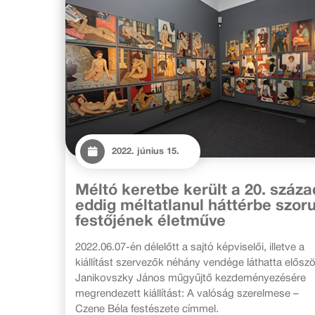
2022. június 15.
Méltó keretbe került a 20. száza
eddig méltatlanul háttérbe szoru
festőjének életműve
2022.06.07-én délelőtt a sajtó képviselői, illetve a
kiállítást szervezők néhány vendége láthatta előszö
Janikovszky János műgyűjtő kezdeményezésére
megrendezett kiállítást: A valóság szerelmese –
Czene Béla festészete címmel.