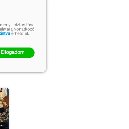
mény biztosítása
nálatára vonatkozó
tintva
érhető el.
Elfogadom