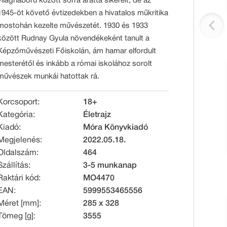
világháború között sorra aratta sikereit, de az
1945-öt követő évtizedekben a hivatalos műkritika
mostohán kezelte művészetét. 1930 és 1933
között Rudnay Gyula növendékeként tanult a
Képzőművészeti Főiskolán, ám hamar elfordult
mesterétől és inkább a római iskolához sorolt
művészek munkái hatottak rá.
Korcsoport:
18+
Kategória:
Életrajz
Kiadó:
Móra Könyvkiadó
Megjelenés:
2022.05.18.
Oldalszám:
464
Szállítás:
3-5 munkanap
Raktári kód:
MO4470
EAN:
5999553465556
Méret [mm]:
285 x 328
Tömeg [g]:
3555