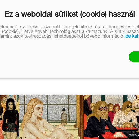
3 cikk
Ez a weboldal sütiket (cookie) használ
talmának személyre szabott megjelenítése és a böngészési él
nézem
 (cookie), illetve egyéb technológiákat alkalmazunk. A sütik hasz
valamint azok testreszabási lehetőségeiről bővebb információ
ide kat
k