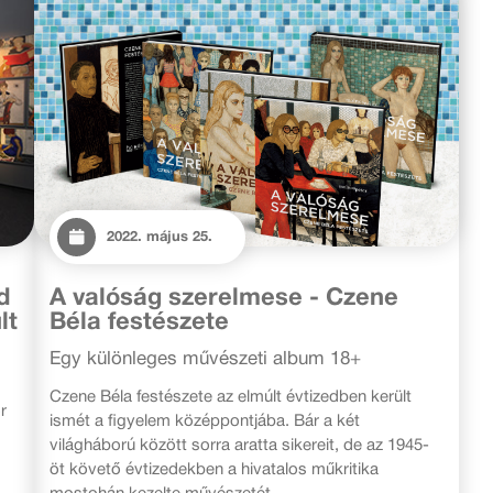
2022. május 25.
d
A valóság szerelmese - Czene
lt
Béla festészete
Egy különleges művészeti album 18+
Czene Béla festészete az elmúlt évtizedben került
r
ismét a figyelem középpontjába. Bár a két
világháború között sorra aratta sikereit, de az 1945-
öt követő évtizedekben a hivatalos műkritika