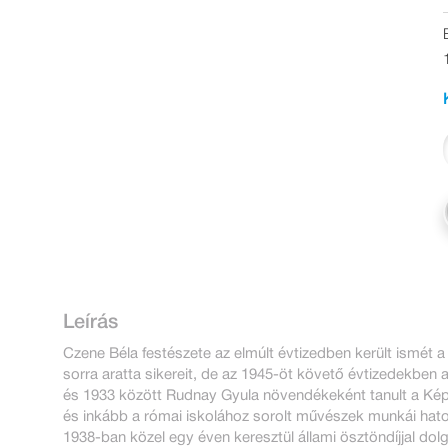
Leírás
Czene Béla festészete az elmúlt évtizedben került ismét 
sorra aratta sikereit, de az 1945-öt követő évtizedekben
és 1933 között Rudnay Gyula növendékeként tanult a Kép
és inkább a római iskolához sorolt művészek munkái hato
1938-ban közel egy éven keresztül állami ösztöndíjjal dol