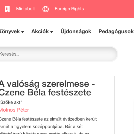
Mintabolt
Foreign Rights
Könyvek
Akciók
Újdonságok
Pedagógusok
A valóság szerelmese -
Czene Béla festészete
"Szőke akt"
Molnos Péter
Czene Béla festészete az elmúlt évtizedben került
ismét a figyelem középpontjába. Bár a két