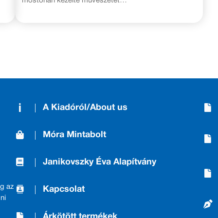
mostohán kezelte művészetét…
A Kiadóról/About us
Móra Mintabolt
Janikovszky Éva Alapítvány
g az
Kapcsolat
ni
Árkötött termékek