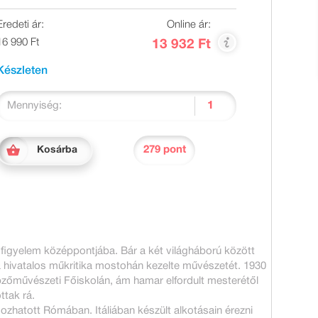
Eredeti ár:
Online ár:
16 990 Ft
13 932 Ft
Készleten
Mennyiség:
279 pont
Kosárba
a figyelem középpontjába. Bár a két világháború között
 a hivatalos műkritika mostohán kezelte művészetét. 1930
zőművészeti Főiskolán, ám hamar elfordult mesterétől
ttak rá.
gozhatott Rómában. Itáliában készült alkotásain érezni