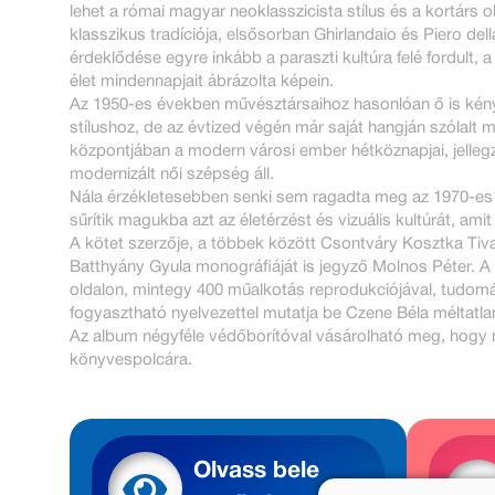
lehet a római magyar neoklasszicista stílus és a kortárs
klasszikus tradíciója, elsősorban Ghirlandaio és Piero de
érdeklődése egyre inkább a paraszti kultúra felé fordult, a 
élet mindennapjait ábrázolta képein.
Az 1950-es években művésztársaihoz hasonlóan ő is kényt
stílushoz, de az évtized végén már saját hangján szólalt me
központjában a modern városi ember hétköznapjai, jellegze
modernizált női szépség áll.
Nála érzékletesebben senki sem ragadta meg az 1970-es é
sűrítik magukba azt az életérzést és vizuális kultúrát, ami
A kötet szerzője, a többek között Csontváry Kosztka Tiv
Batthyány Gyula monográfiáját is jegyző Molnos Péter. A 
oldalon, mintegy 400 műalkotás reprodukciójával, tudom
fogyasztható nyelvezettel mutatja be Czene Béla méltatlan
Az album négyféle védőborítóval vásárolható meg, hogy m
könyvespolcára.
Olvass bele