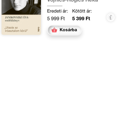
Vojnics-Rogics Réka
Eredeti ár:
Kötött ár:
5 999 Ft
5 399 Ft
Kosárba