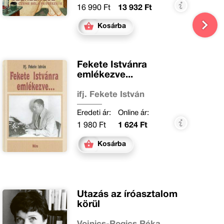
16 990 Ft
13 932 Ft
Kosárba
Fekete Istvánra
emlékezve...
ifj. Fekete István
Eredeti ár:
Online ár:
1 980 Ft
1 624 Ft
Kosárba
Utazás az íróasztalom
körül