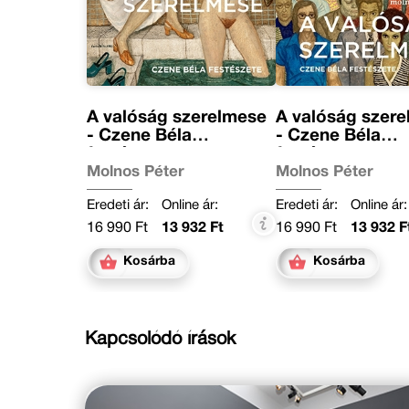
A valóság szerelmese
A valóság szer
- Czene Béla
- Czene Béla
festészete
festészete
Molnos Péter
Molnos Péter
Eredeti ár:
Online ár:
Eredeti ár:
Online ár:
16 990 Ft
13 932 Ft
16 990 Ft
13 932 F
Kosárba
Kosárba
Kapcsolódó írások