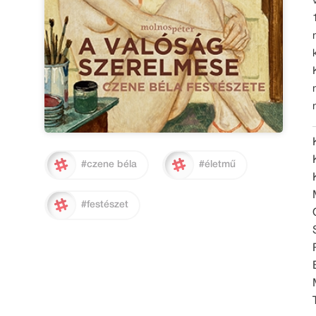
#czene béla
#életmű
#festészet