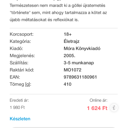
Természetesen nem maradt ki a göllei újratemetés
"története" sem, mint ahogy tartalmazza a kötet az
újabb méltatásokat és reflexiókat is.
Korcsoport:
18+
Kategória:
Életrajz
Kiadó:
Móra Könyvkiadó
Megjelenés:
2005.
Szállítás:
3-5 munkanap
Raktári kód:
MO1072
EAN:
9789631180961
Tömeg [g]:
410
Eredeti ár:
Online ár:
1 980 Ft
1 624 Ft
Készleten