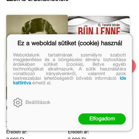
Ez a weboldal sütiket (cookie) használ
Weboldalunk tartalmának személyre szabott
megjelenítése és a böngészési élmény biztosítása
érdekében sütiket (cookie), illetve egyéb
technológiákat alkalmazunk. A sütik használatára
vonatkozó irányelveinkről, valamint azok
testreszabási lehetőségeiről bővebb információ
ide
kattintva
érhető el.
Beállítások
Naplóm, 1938-1944
Bűn lenne panaszkodnom
Elfogadom
Janikovszky Éva
ifj. Fekete István
Eredeti ár:
Eredeti ár: