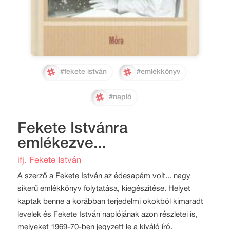
#fekete istván
#emlékkönyv
#napló
Fekete Istvánra
emlékezve...
ifj. Fekete István
A szerző a Fekete István az édesapám volt... nagy
sikerű emlékkönyv folytatása, kiegészítése. Helyet
kaptak benne a korábban terjedelmi okokból kimaradt
levelek és Fekete István naplójának azon részletei is,
melyeket 1969-70-ben jegyzett le a kiváló író.