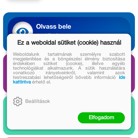
Olvass bele
1 előnézet
Ez a weboldal sütiket (cookie) használ
Weboldalunk tartalmának személyre szabott
megjelenítése és a böngészési élmény biztosítása
érdekében sütiket (cookie), illetve egyéb
Hallgass bele
technológiákat alkalmazunk. A sütik használatára
vonatkozó irányelveinkről, valamint azok
testreszabási lehetőségeiről bővebb információ
ide
3 audió
kattintva
érhető el.
Beállítások
Nézz bele
Elfogadom
2 videó