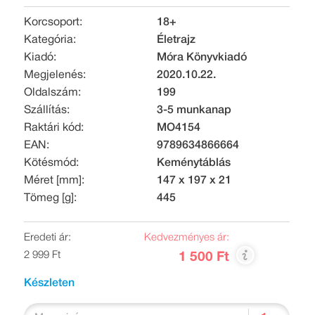
Korcsoport:
18+
Kategória:
Életrajz
Kiadó:
Móra Könyvkiadó
Megjelenés:
2020.10.22.
Oldalszám:
199
Szállítás:
3-5 munkanap
Raktári kód:
MO4154
EAN:
9789634866664
Kötésmód:
Keménytáblás
Méret [mm]:
147 x 197 x 21
Tömeg [g]:
445
Eredeti ár:
Kedvezményes ár:
2 999 Ft
1 500 Ft
Készleten