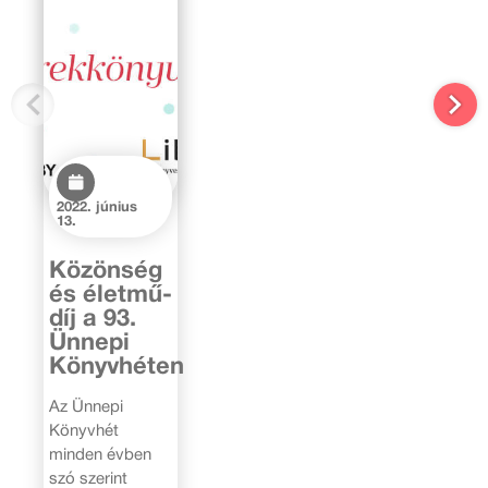
2022. június
13.
Közönség
és életmű-
díj a 93.
Ünnepi
Könyvhéten
Az Ünnepi
Könyvhét
minden évben
szó szerint