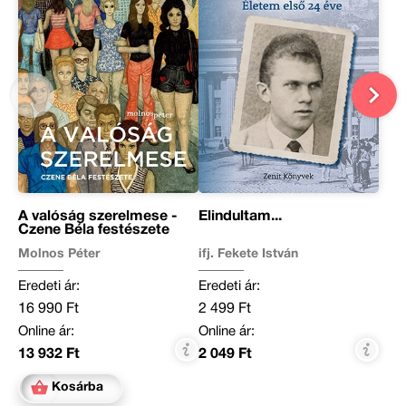
A valóság szerelmese -
Elindultam...
Czene Béla festészete
Molnos Péter
ifj. Fekete István
Eredeti ár:
Eredeti ár:
16 990 Ft
2 499 Ft
Online ár:
Online ár:
13 932 Ft
2 049 Ft
Kosárba