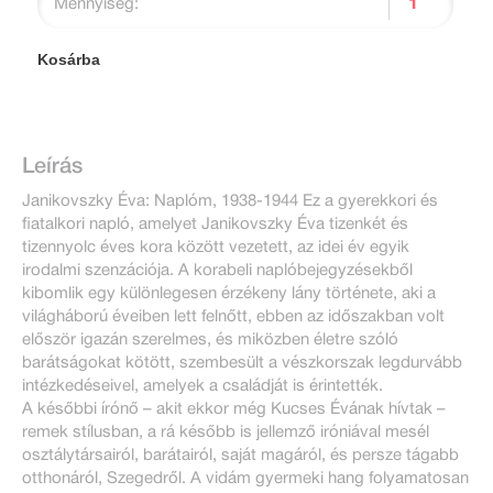
Mennyiség:
Kosárba
Leírás
Janikovszky Éva: Naplóm, 1938-1944 Ez a gyerekkori és
fiatalkori napló, amelyet Janikovszky Éva tizenkét és
tizennyolc éves kora között vezetett, az idei év egyik
irodalmi szenzációja. A korabeli naplóbejegyzésekből
kibomlik egy különlegesen érzékeny lány története, aki a
világháború éveiben lett felnőtt, ebben az időszakban volt
először igazán szerelmes, és miközben életre szóló
barátságokat kötött, szembesült a vészkorszak legdurvább
intézkedéseivel, amelyek a családját is érintették.
A későbbi írónő – akit ekkor még Kucses Évának hívtak –
remek stílusban, a rá később is jellemző iróniával mesél
osztálytársairól, barátairól, saját magáról, és persze tágabb
otthonáról, Szegedről. A vidám gyermeki hang folyamatosan