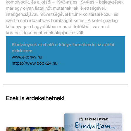
komolyodik, és a késői – 1943-as és 1944-es – bejegyzések
már egy olyan fiatal nőt mutatnak, aki érettségével,
intelligenciájával, műveltségével kitűnik kortársai közül, és
ezért a nála idősebbek barátságát keresi. A kötet gazdag
képanyaga a hagyatékban maradt fotókból, valamint
korabeli dokumentumok alapján készült.
Kiadványunk elérhető e-könyv formában is az alábbi
oldalakon:
www.ekonyv.hu
https://www.book24.hu
Ezek is érdekelhetnek!