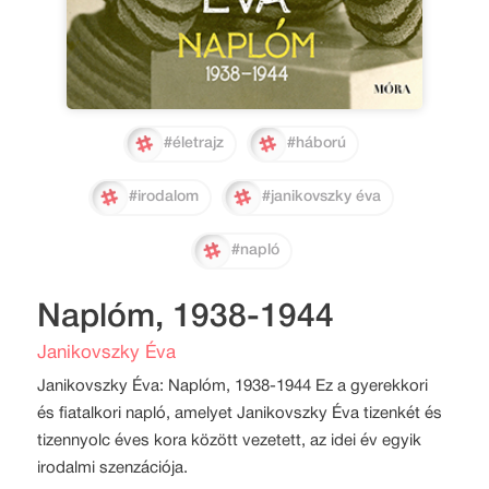
#életrajz
#háború
#irodalom
#janikovszky éva
#napló
Naplóm, 1938-1944
Janikovszky Éva
Janikovszky Éva: Naplóm, 1938-1944 Ez a gyerekkori
és fiatalkori napló, amelyet Janikovszky Éva tizenkét és
tizennyolc éves kora között vezetett, az idei év egyik
irodalmi szenzációja.