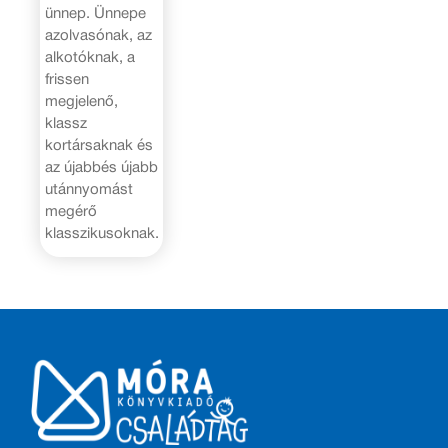
ünnep. Ünnepe
azolvasónak, az
alkotóknak, a
frissen
megjelenő,
klassz
kortársaknak és
az újabbés újabb
utánnyomást
megérő
klasszikusoknak.