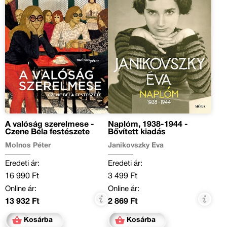
betekintést kapunk abba,
hogy miként születtek meg
azok a művek, amelyek
egyszerre szólnak
gyerekekhez és felnőttekhez
itthon és a világ számos
országában; s az is jól látható,
hogy Janikovszky Éva
szerkesztői,
irodalomszervezői
A valóság szerelmese -
Naplóm, 1938-1944 -
munkásságának milyen sokat
Czene Béla festészete
Bővített kiadás
köszönhet a magyar
Molnos Péter
Janikovszky Éva
gyerekirodalom.
Eredeti ár:
Eredeti ár:
16 990 Ft
3 499 Ft
Online ár:
Online ár:
13 932 Ft
2 869 Ft
Kosárba
Kosárba