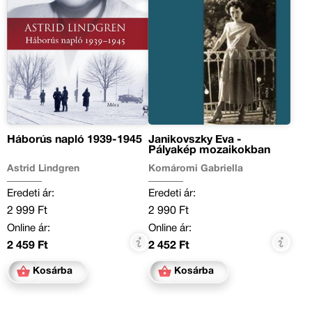
Háborús napló 1939-1945
Janikovszky Éva -
Pályakép mozaikokban
Astrid Lindgren
Komáromi Gabriella
Eredeti ár:
Eredeti ár:
2 999 Ft
2 990 Ft
Online ár:
Online ár:
2 459 Ft
2 452 Ft
Kosárba
Kosárba