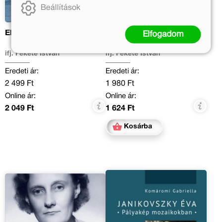
Beállítások
Elindultam...
Fekete Istvánra
Elfogadom
emlékezve...
ifj. Fekete István
ifj. Fekete István
Eredeti ár:
Eredeti ár:
2 499 Ft
1 980 Ft
Online ár:
Online ár:
2 049 Ft
1 624 Ft
Kosárba