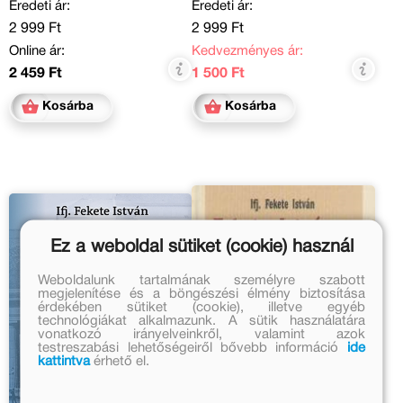
Eredeti ár:
Eredeti ár:
2 999 Ft
2 999 Ft
Online ár:
Kedvezményes ár:
2 459 Ft
1 500 Ft
Kosárba
Kosárba
Ez a weboldal sütiket (cookie) használ
Weboldalunk tartalmának személyre szabott
megjelenítése és a böngészési élmény biztosítása
érdekében sütiket (cookie), illetve egyéb
technológiákat alkalmazunk. A sütik használatára
vonatkozó irányelveinkről, valamint azok
testreszabási lehetőségeiről bővebb információ
ide
kattintva
érhető el.