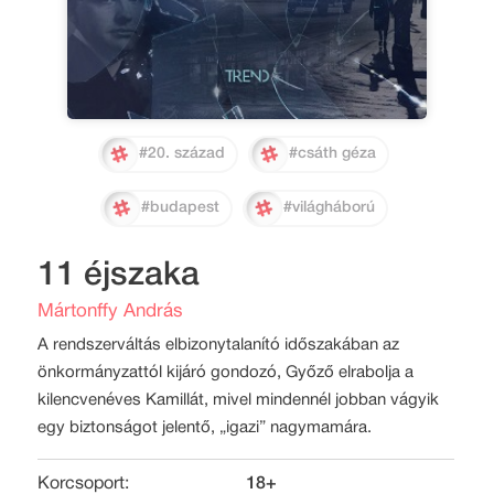
#20. század
#csáth géza
#budapest
#világháború
11 éjszaka
Mártonffy András
A rendszerváltás elbizonytalanító időszakában az
önkormányzattól kijáró gondozó, Győző elrabolja a
kilencvenéves Kamillát, mivel mindennél jobban vágyik
egy biztonságot jelentő, „igazi” nagymamára.
Korcsoport:
18+