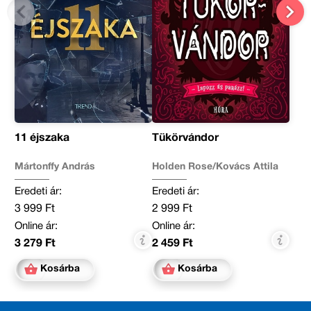
11 éjszaka
Tükörvándor
Mártonffy András
Holden Rose/Kovács Attila
Eredeti ár:
Eredeti ár:
3 999 Ft
2 999 Ft
Online ár:
Online ár:
3 279 Ft
2 459 Ft
Kosárba
Kosárba