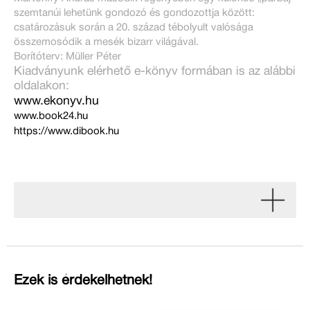
szemtanúi lehetünk gondozó és gondozottja között:
csatározásuk során a 20. század tébolyult valósága
összemosódik a mesék bizarr világával.
Borítóterv: Müller Péter
Kiadványunk elérhető e-könyv formában is az alábbi
oldalakon:
www.ekonyv.hu
www.book24.hu
https://www.dibook.hu
Ezek is érdekelhetnek!