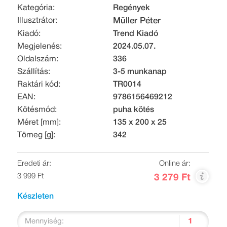
Kategória:
Regények
Illusztrátor:
Müller Péter
Kiadó:
Trend Kiadó
Megjelenés:
2024.05.07.
Oldalszám:
336
Szállítás:
3-5 munkanap
Raktári kód:
TR0014
EAN:
9786156469212
Kötésmód:
puha kötés
Méret [mm]:
135 x 200 x 25
Tömeg [g]:
342
Eredeti ár:
Online ár:
3 999 Ft
3 279 Ft
Készleten
Mennyiség: