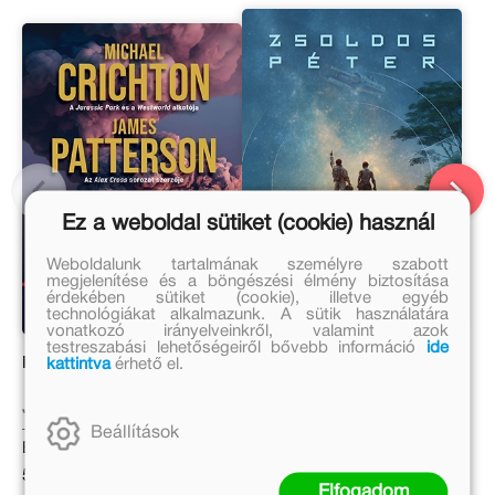
Ez a weboldal sütiket (cookie) használ
Weboldalunk tartalmának személyre szabott
megjelenítése és a böngészési élmény biztosítása
érdekében sütiket (cookie), illetve egyéb
technológiákat alkalmazunk. A sütik használatára
vonatkozó irányelveinkről, valamint azok
testreszabási lehetőségeiről bővebb információ
ide
kattintva
érhető el.
Kitörés
A Viking visszatér
James Patterson, Michael
Zsoldos Péter
Crichton
Beállítások
Eredeti ár:
Eredeti ár:
5 999 Ft
4 999 Ft
Elfogadom