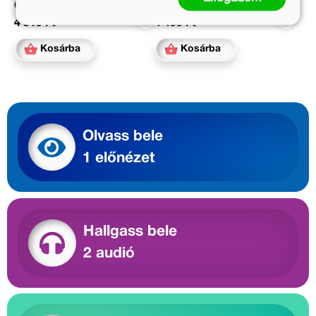
Online ár:
Kötött ár:
4 919 Ft
4 499 Ft
Kosárba
Kosárba
Olvass bele
1 előnézet
Hallgass bele
2 audió