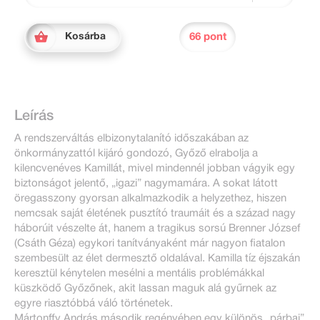
66 pont
Kosárba
Leírás
A rendszerváltás elbizonytalanító időszakában az
önkormányzattól kijáró gondozó, Győző elrabolja a
kilencvenéves Kamillát, mivel mindennél jobban vágyik egy
biztonságot jelentő, „igazi” nagymamára. A sokat látott
öregasszony gyorsan alkalmazkodik a helyzethez, hiszen
nemcsak saját életének pusztító traumáit és a század nagy
háborúit vészelte át, hanem a tragikus sorsú Brenner József
(Csáth Géza) egykori tanítványaként már nagyon fiatalon
szembesült az élet dermesztő oldalával. Kamilla tíz éjszakán
keresztül kénytelen mesélni a mentális problémákkal
küszködő Győzőnek, akit lassan maguk alá gyűrnek az
egyre riasztóbbá váló történetek.
Mártonffy András második regényében egy különös „párbaj”