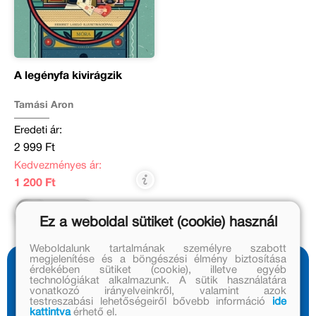
A legényfa kivirágzik
Tamási Áron
Eredeti ár:
2 999 Ft
Kedvezményes ár:
1 200 Ft
Kosárba
Ez a weboldal sütiket (cookie) használ
Weboldalunk tartalmának személyre szabott
megjelenítése és a böngészési élmény biztosítása
érdekében sütiket (cookie), illetve egyéb
Olvass bele
technológiákat alkalmazunk. A sütik használatára
vonatkozó irányelveinkről, valamint azok
1 előnézet
testreszabási lehetőségeiről bővebb információ
ide
kattintva
érhető el.