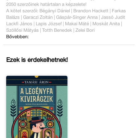
2050 szerzőinek határtalan a képzelete!
A kötet szerzői: Bégányi Dániel | Brandon Hackett | Farkas
Balázs | Garaczi Zoltán | Gáspár-Singer Anna | Jassó Judit
Lackfi János | Lapis József | Makai Máté | Moskát Anita |
Szöllősi Mátyás | Totth Benedek | Zelei Bori
Bővebben:
Ezek is érdekelhetnek!