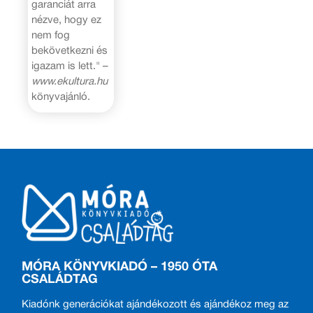
garanciát arra
nézve, hogy ez
nem fog
bekövetkezni és
igazam is lett." –
www.ekultura.hu
könyvajánló.
MÓRA KÖNYVKIADÓ – 1950 ÓTA
CSALÁDTAG
Kiadónk generációkat ajándékozott és ajándékoz meg az