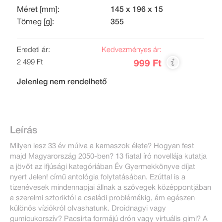
Méret [mm]:
145 x 196 x 15
Tömeg [g]:
355
Eredeti ár:
Kedvezményes ár:
2 499 Ft
999 Ft
Jelenleg nem rendelhető
Leírás
Milyen lesz 33 év múlva a kamaszok élete? Hogyan fest
majd Magyarország 2050-ben? 13 fiatal író novellája kutatja
a jövőt az ifjúsági kategóriában Év Gyermekkönyve díjat
nyert Jelen! című antológia folytatásában. Ezúttal is a
tizenévesek mindennapjai állnak a szövegek középpontjában
a szerelmi sztoriktól a családi problémákig, ám egészen
különös víziókról olvashatunk. Droidnagyi vagy
gumicukorszív? Pacsirta formájú drón vagy virtuális gimi? A