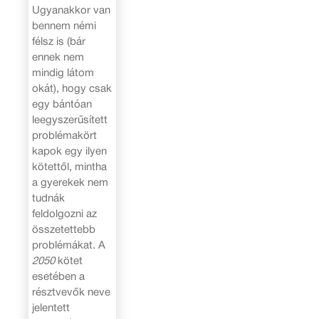
Ugyanakkor van
bennem némi
félsz is (bár
ennek nem
mindig látom
okát), hogy csak
egy bántóan
leegyszerűsített
problémakört
kapok egy ilyen
kötettől, mintha
a gyerekek nem
tudnák
feldolgozni az
összetettebb
problémákat. A
2050
kötet
esetében a
résztvevők neve
jelentett