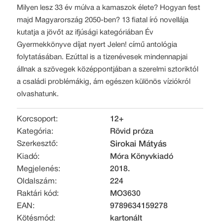
Milyen lesz 33 év múlva a kamaszok élete? Hogyan fest
majd Magyarország 2050-ben? 13 fiatal író novellája
kutatja a jövőt az ifjúsági kategóriában Év
Gyermekkönyve díjat nyert Jelen! című antológia
folytatásában. Ezúttal is a tizenévesek mindennapjai
állnak a szövegek középpontjában a szerelmi sztoriktól
a családi problémákig, ám egészen különös víziókról
olvashatunk.
Korcsoport:
12+
Kategória:
Rövid próza
Szerkesztő:
Sirokai Mátyás
Kiadó:
Móra Könyvkiadó
Megjelenés:
2018.
Oldalszám:
224
Raktári kód:
MO3630
EAN:
9789634159278
Kötésmód:
kartonált