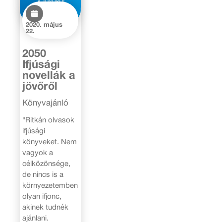
2020. május
22.
2050
Ifjúsági
novellák a
jövőről
Könyvajánló
"Ritkán olvasok
ifjúsági
könyveket. Nem
vagyok a
célközönsége,
de nincs is a
környezetemben
olyan ifjonc,
akinek tudnék
ajánlani.