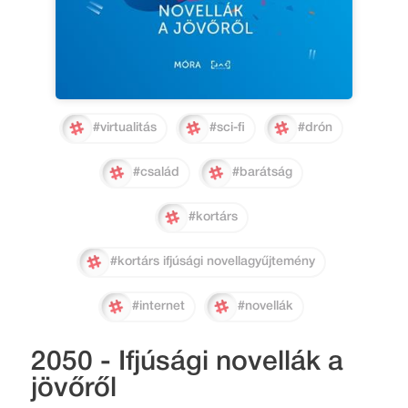
#virtualitás
#sci-fi
#drón
#család
#barátság
#kortárs
#kortárs ifjúsági novellagyűjtemény
#internet
#novellák
2050 - Ifjúsági novellák a
jövőről